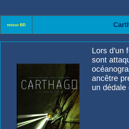
Cart
retour BD
Lors d'un 
sont attaq
océanogra
ancêtre pr
un dédale 