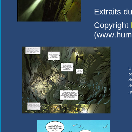
Extraits d
Copyright
(www.hum
U
p
d
d
g