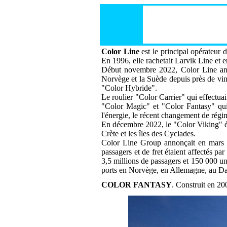
Color Line
est le principal opérateu
En 1996, elle rachetait Larvik Line et 
Début novembre 2022, Color Line annon
Norvège et la Suède depuis près de ving
"Color Hybride".
Le roulier "Color Carrier" qui effectuait
"Color Magic" et "Color Fantasy" qui 
l'énergie, le récent changement de régim
En décembre 2022, le "Color Viking" éta
Crète et les îles des Cyclades.
Color Line Group annonçait en mars 20
passagers et de fret étaient affectés pa
3,5 millions de passagers et 150 000 uni
ports en Norvège, en Allemagne, au D
COLOR FANTASY
. Construit en 20