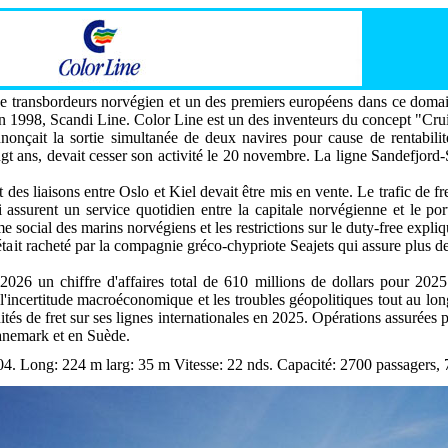
r de transbordeurs norvégien et un des premiers européens dans ce dom
en 1998, Scandi Line. Color Line est un des inventeurs du concept "Cru
çait la sortie simultanée de deux navires pour cause de rentabilit
t ans, devait cesser son activité le 20 novembre. La ligne Sandefjord-
 des liaisons entre Oslo et Kiel devait être mis en vente. Le trafic de fre
assurent un service quotidien entre la capitale norvégienne et le po
e social des marins norvégiens et les restrictions sur le duty-free expliq
it racheté par la compagnie gréco-chypriote Seajets qui assure plus de 2
26 un chiffre d'affaires total de 610 millions de dollars pour 2025
r l'incertitude macroéconomique et les troubles géopolitiques tout au lo
tés de fret sur ses lignes internationales en 2025. Opérations assurées pa
anemark et en Suède.
04. Long: 224 m larg: 35 m Vitesse: 22 nds. Capacité: 2700 passagers, 