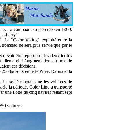
aine. La compagnie a été créée en 1990.
ise-Ferry".
é. Le "Color Viking" exploité entre la
Strömstad ne sera plus servie que par le
t devait être reporté sur les deux ferries
rt allemand. L'augmentation du prix de
uaient ces décisions.
50 liaisons entre le Pirée, Rafina et la
. La société notait que les volumes de
ng de la période. Color Line a transporté
r une flotte de cinq navires reliant sept
750 voitures.