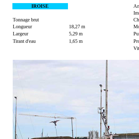
IROISE
An
Im
Tonnage brut
Ch
Longueur
18,27 m
Mo
Largeur
5,29 m
Pu
Tirant d'eau
1,65 m
Pr
Vit