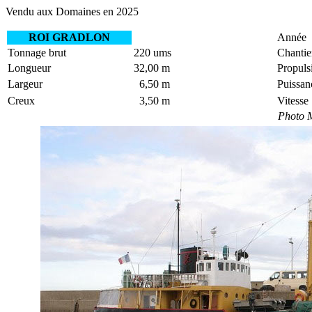
Vendu aux Domaines en 2025
ROI GRADLON
Année
Tonnage brut
220 ums
Chantie
Longueur
32,00 m
Propuls
Largeur
6,50 m
Puissan
Creux
3,50 m
Vitesse 
Photo M