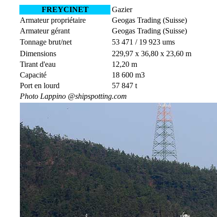
FREYCINET
Gazier
Armateur propriétaire
Geogas Trading (Suisse)
Armateur gérant
Geogas Trading (Suisse)
Tonnage brut/net
53 471 / 19 923 ums
Dimensions
229,97 x 36,80 x 23,60 m
Tirant d'eau
12,20 m
Capacité
18 600 m3
Port en lourd
57 847 t
Photo Lappino @shipspotting.com