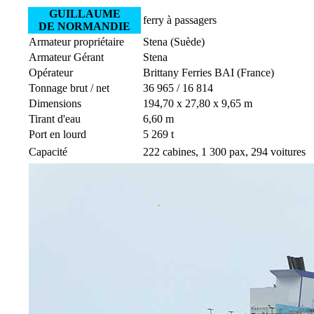
GUILLAUME
ferry à passagers
DE NORMANDIE
Armateur propriétaire
Stena (Suède)
Armateur Gérant
Stena
Opérateur
Brittany Ferries BAI (France)
Tonnage brut / net
36 965 / 16 814
Dimensions
194,70 x 27,80 x 9,65 m
Tirant d'eau
6,60 m
Port en lourd
5 269 t
Capacité
222 cabines, 1 300 pax, 294 voitures