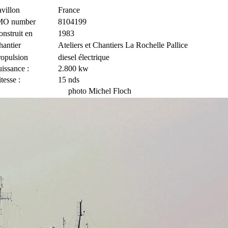
villon
France
MO number
8104199
nstruit en
1983
hantier
Ateliers et Chantiers La Rochelle Pallice
ropulsion
diesel électrique
issance :
2.800 kw
tesse :
15 nds
photo Michel Floch