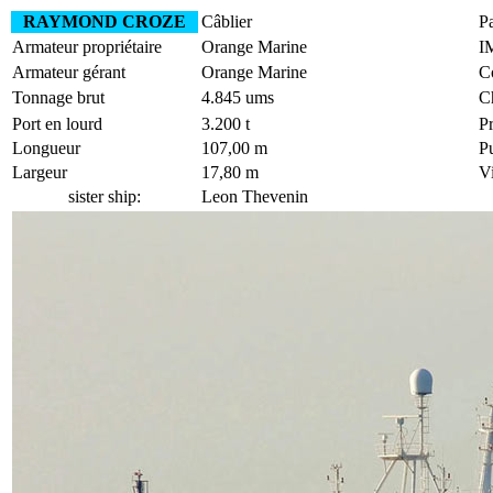
RAYMOND CROZE
Câblier
Pa
Armateur propriétaire
Orange Marine
I
Armateur gérant
Orange Marine
Co
Tonnage brut
4.845 ums
C
Port en lourd
3.200 t
P
Longueur
107,00 m
Pu
Largeur
17,80 m
Vi
sister ship:
Leon Thevenin