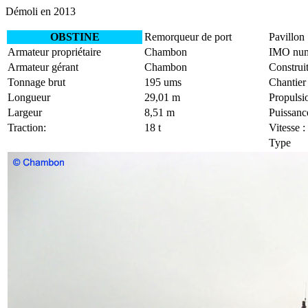
Démoli en 2013
OBSTINE
Remorqueur de port
Pavillon
Armateur propriétaire
Chambon
IMO nu
Armateur gérant
Chambon
Construi
Tonnage brut
195 ums
Chantier
Longueur
29,01 m
Propulsi
Largeur
8,51 m
Puissanc
Traction:
18 t
Vitesse :
Type