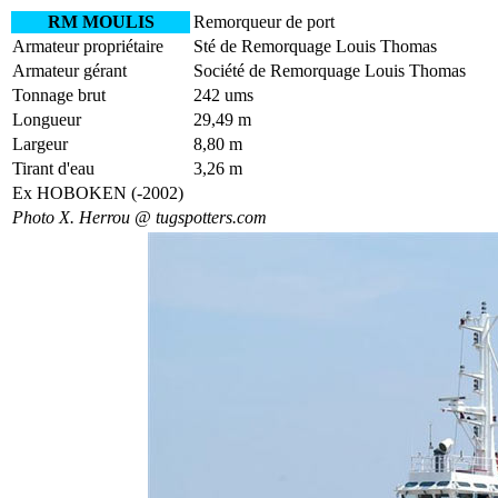
RM MOULIS
Remorqueur de port
Armateur propriétaire
Sté de Remorquage Louis Thomas
Armateur gérant
Société de Remorquage Louis Thomas
Tonnage brut
242 ums
Longueur
29,49 m
Largeur
8,80 m
Tirant d'eau
3,26 m
Ex HOBOKEN (-2002)
Photo X. Herrou @ tugspotters.com