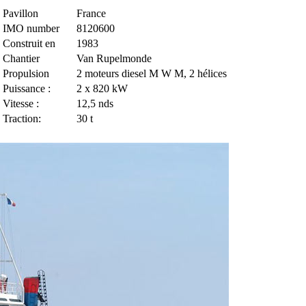
Pavillon
France
IMO number
8120600
Construit en
1983
Chantier
Van Rupelmonde
Propulsion
2 moteurs diesel M W M, 2 hélices
Puissance :
2 x 820 kW
Vitesse :
12,5 nds
Traction:
30 t