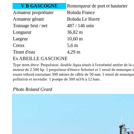
V B GASCOGNE
Remorqueur de port et hauturier
Armateur propriétaire
Boluda France
Armateur gérant
Boluda Le Havre
Tonnage brut / net
487 / 146 ums
Longueur
36,82 m
Largeur
10,60 m
Creux
5,6 m
Tirant d'eau
4,29 m
Ex ABEILLE GASCOGNE
Type stern drive. Propulsion: double Aqua situés à l'extrémité arrière de l
moteur de 2.500 hp. 1 propulseur d'étrave Schottel et 1 treuil de remorque de
touret tribord enroulant 300 mètres de câble de 50 mm. 1 treuil de remorque
pollution et incendie: 1 pompe de 300 m3/h à 12 bars.
Photo Roland Grard