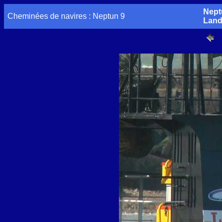
Nept
Cheminées de navires : Neptun 9
Land