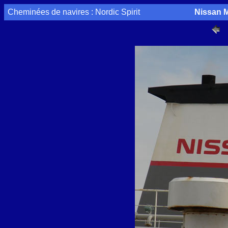
Cheminées de navires : Nordic Spirit
Nissan M