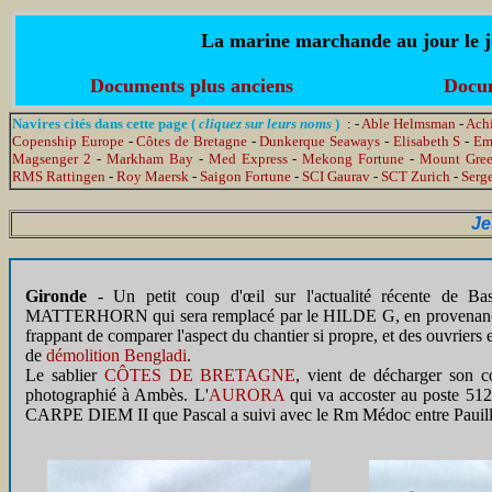
La marine marchande au jour le jo
Documents plus anciens
Docum
Navires cités dans cette page (
cliquez sur leurs noms
)
: -
Able Helmsman
-
Achi
Copenship Europe
-
Côtes de Bretagne
-
Dunkerque Seaways
-
Elisabeth S
-
Em
Magsenger 2
-
Markham Bay
-
Med Express
-
Mekong Fortune
-
Mount Gre
RMS Rattingen
-
Roy Maersk
-
Saigon Fortune
-
SCI Gaurav
-
SCT Zurich
-
Serg
Je
Gironde
- Un petit coup d'œil sur l'actualité récente de Ba
MATTERHORN qui sera remplacé par le HILDE G, en provenance de S
frappant de comparer l'aspect du chantier si propre, et des ouvriers
de
démolition Bengladi
.
Le sablier
CÔTES DE BRETAGNE
, vient de décharger son co
photographié à Ambès. L'
AURORA
qui va accoster au poste 512
CARPE DIEM II que Pascal a suivi avec le Rm Médoc entre Pauilla