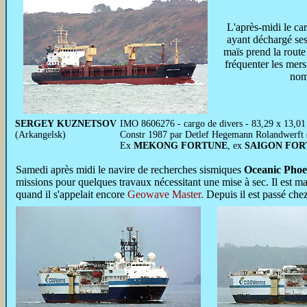
L'après-midi le ca
ayant déchargé se
maïs prend la rout
fréquenter les mers 
nom
SERGEY KUZNETSOV
IMO 8606276 - cargo de divers - 83,29 x 13,01 
(Arkangelsk)
Constr 1987 par Detlef Hegemann Rolandwerft 
Ex
MEKONG FORTUNE
, ex
SAIGON FOR
Samedi
après midi le navire de recherches sismiques
Oceanic Phoe
missions pour quelques travaux nécessitant une mise à sec. Il est 
quand il s'appelait encore
Geowave Master.
Depuis il est passé che