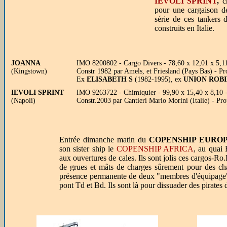
IEVOLI SPRINT
,
ch
pour une cargaison de
série de ces tankers d
construits en Italie.
JOANNA
IMO 8200802 - Cargo Divers - 78,60 x 12,01 x 5,11
(Kingstown)
Constr 1982 par Amels, et Friesland (Pays Bas) - 
Ex
ELISABETH S
(1982-1995), ex
UNION ROB
IEVOLI SPRINT
IMO 9263722 - Chimiquier - 99,90 x 15,40 x 8,10 -
(Napoli)
Constr.2003 par Cantieri Mario Morini (Italie) - P
Entrée dimanche matin du
COPENSHIP EURO
son sister ship le
COPENSHIP AFRICA
, au quai 
aux ouvertures de cales. Ils sont jolis ces cargos-R
de grues et mâts de charges sûrement pour des ch
présence permanente de deux "membres d'équipage" f
pont Td et Bd. Ils sont là pour dissuader des pirates