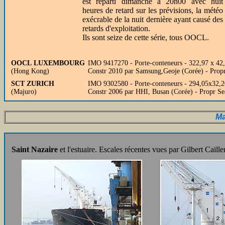
est reparti dimanche à 20h00 avec huit
heures de retard sur les prévisions, la météo
exécrable de la nuit dernière ayant causé des
retards d'exploitation.
Ils sont seize de cette série, tous OOCL.
OOCL LUXEMBOURG
IMO 9417270 - Porte-conteneurs - 322,97 x 4
(Hong Kong)
Constr 2010 par Samsung,Geoje (Corée) - Pro
SCT ZURICH
IMO 9302580 - Porte-conteneurs - 294,05x32
(Majuro)
Constr 2006 par HHI, Busan (Corée) - Propr 
Ma
Saint Nazaire
et l'estuaire. Escales récentes vues par Gilbert Caill