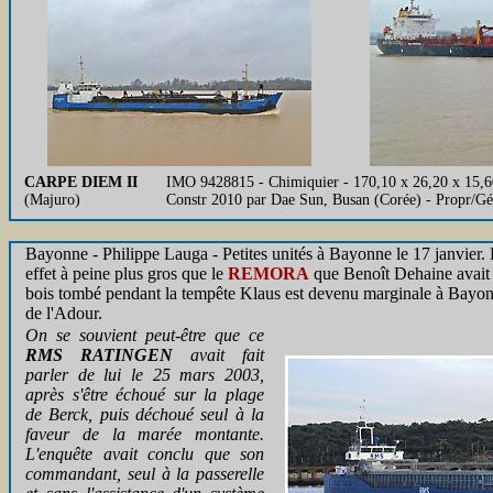
CARPE DIEM II
IMO 9428815 - Chimiquier - 170,10 x 26,20 x 15,
(Majuro)
Constr 2010 par Dae Sun, Busan (Corée) - Propr/G
Bayonne - Philippe Lauga - Petites unités à Bayonne le 17 janvier. 
effet à peine plus gros que le
REMORA
que Benoît Dehaine avait v
bois tombé pendant la tempête Klaus est devenu marginale à Bayonne
de l'Adour.
On se souvient peut-être que ce
RMS RATINGEN
avait fait
parler de lui le 25 mars 2003,
après s'être échoué sur la plage
de Berck, puis déchoué seul à la
faveur de la marée montante.
L'enquête avait conclu que son
commandant, seul à la passerelle