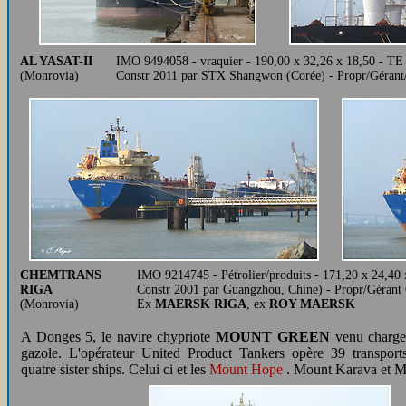
AL YASAT-II
IMO 9494058 - vraquier - 190,00 x 32,26 x 18,50 - TE
(Monrovia)
Constr 2011 par STX Shangwon (Corée) - Propr/Gérant
CHEMTRANS
IMO 9214745 - Pétrolier/produits - 171,20 x 24,4
RIGA
Constr 2001 par Guangzhou, Chine) - Propr/Gérant
(Monrovia)
Ex
MAERSK RIGA
, ex
ROY MAERSK
A Donges 5, le navire chypriote
MOUNT GREEN
venu charge
gazole. L'opérateur United Product Tankers opère 39 transport
quatre sister ships. Celui ci et les
Mount Hope
. Mount Karava et Mo