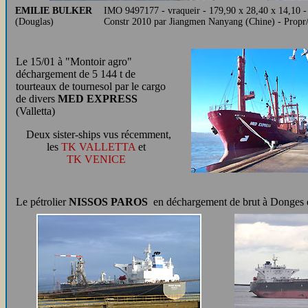
EMILIE BULKER
IMO 9497177 - vraqueir - 179,90 x 28,40 x 14,10 
(Douglas)
Constr 2010 par Jiangmen Nanyang (Chine) - Propr
Le 15/01 à "Montoir agro"
déchargement de 5 144 t de
tourteaux de tournesol par le cargo
de divers
MED EXPRESS
(Valletta)
Deux sister-ships vus récemment,
les
TK VALLETTA
et
TK VENICE
Le pétrolier
NISSOS PAROS
en déchargement de brut à Donges et 