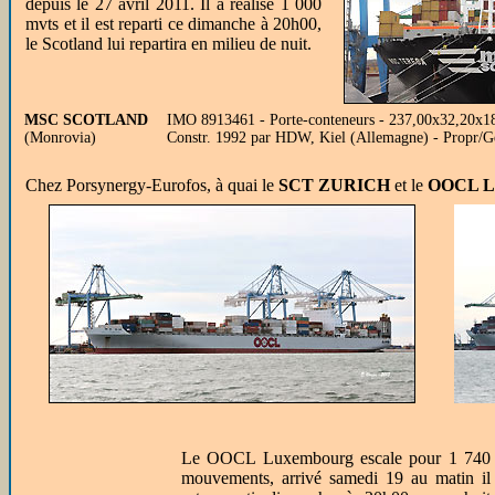
depuis le 27 avril 2011. Il a réalisé 1 000
mvts et il est reparti ce dimanche à 20h00,
le Scotland lui repartira en milieu de nuit.
MSC SCOTLAND
IMO 8913461 - Porte-conteneurs - 237,00x32,20x
(Monrovia)
Constr. 1992 par HDW, Kiel (Allemagne) - Propr/
Chez Porsynergy-Eurofos, à quai le
SCT ZURICH
et le
OOCL 
Le OOCL Luxembourg escale pour 1 740
mouvements, arrivé samedi 19 au matin il