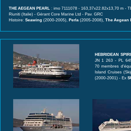
THE AEGEAN PEARL
: imo 7111078 - 163,37x22.82x13,70 m - TE 6
Riuniti (Italie) - Gérant Core Marine Ltd - Pav. GRC
Histoire:
Seawing
(2000-2005),
Perla
(2005-2008),
The Aegean 
HEBRIDEAN SPIR
JN 1 263 - PL 64
70 membres d'équip
Island Cruises (S
(2000-2001) - Ex
S