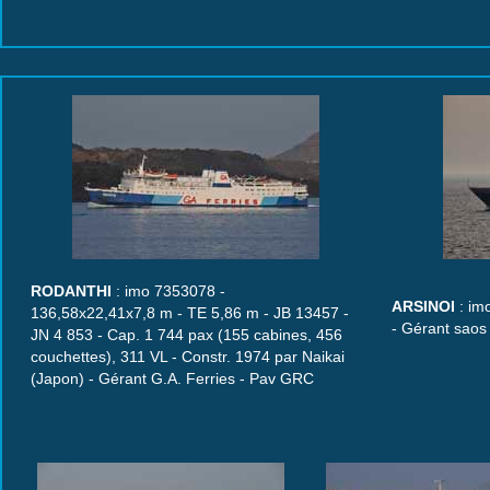
RODANTHI
: imo 7353078 -
ARSINOI
: im
136,58x22,41x7,8 m - TE 5,86 m - JB 13457 -
- Gérant saos
JN 4 853 - Cap. 1 744 pax (155 cabines, 456
couchettes), 311 VL - Constr. 1974 par Naikai
(Japon) - Gérant G.A. Ferries - Pav GRC