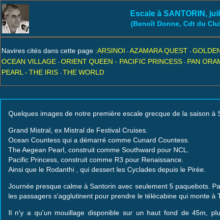
Escale à SANTORIN, juil
(Benoît Donne, Cdt du Clu
Navires cités dans cette page :
ARSINOI
AZAMARA QUEST
GOLDEN
-
-
OCEAN VILLAGE
ORIENT QUEEN -
PACIFIC PRINCESS
PAN ORAM
-
-
PEARL -
THE IRIS
THE WORLD
-
Quelques images de notre première escale grecque de la saison à Sant
Grand Mistral, ex Mistral de Festival Cruises.
Ocean Countess qui a démarré comme Cunard Countess.
The Aegean Pearl, construit comme Southward pour NCL.
Pacific Princess, construit comme R3 pour Renaissance.
Ainsi que le Rodanthi , qui dessert les Cyclades depuis le Pirée.
Journée presque calme à Santorin avec seulement 5 paquebots. Parfo
les passagers s'agglutinent pour prendre le télécabine qui monte à T
Il n'y a qu'un mouillage disponible sur un haut fond de 45m, plu