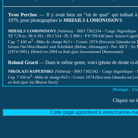
Yvon Perchoc
— Il y avait bien un "rat de quai" qui traînait 
1979, pour photographier le
MIHAILS LOMONOSOVS
MIHAILS LOMONOSOVS
(Valletta) - IMO 7362354 - Cargo frigorifique
TE 7,78 m - JB 6 391 - JN 2 524 - PL 5 880 t - P 9 709 kW (mot. Sulzer-Cegie
3
Cap. 7 430 m
- Mâts de charge 8x5 t - Constr. 1974 (Stocznia Gdanska im 
Gérant Ost-West-Handel und Schiffahrt (Brême, Allemagne) - Pav. MLT - Ex
(1974-1991).
Démoli en 2004 en Inde (par Jawandamal Dhannamal).
Roland Grard
— Dans le même genre, voici (photo de droite ci-d
NIKOLAJS KOPERNIKS
(Valletta) - IMO 7362342 - Cargo frigorifique 
3
Cap. 7 430 m
- Mâts de charge 8x5 t - Constr. 1974 (Stocznia Gdanska im Le
en Inde (par Jai Bharat Steel).
Montage : Fr
Cliquez sur l
Cette page appartient à www.marine-mar