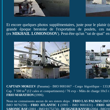
Et encore quelques photos supplémentaires, juste pour le plaisir (q
grande époque brestoise de l'exportation de poulets, ces na
(ex
MIKHAIL LOMONOSOV
). Peut-être qu'un "rat de quai" e
CAPTAIN MOKEEV
(Panama) - IMO 9081667 - Cargo frigorifique - 133
3
Cap. 7 500 m
(12 cales et compartiments) / 76 evp - Mâts de charge 10x5 t
FRIO MARATHON
(1996).
Nous ne connaissons aucun de ses sisters ships :
FRIO LAS PALMAS
(IMO 
IMO 9076258) -
FRIO ATLANTIC I
(1995 - IMO 9081631) -
FRIO AD
SARONIC BAY
(2001 - IMO 9175274) -
DESIGNER KNYSH
(2004 - IMO 9