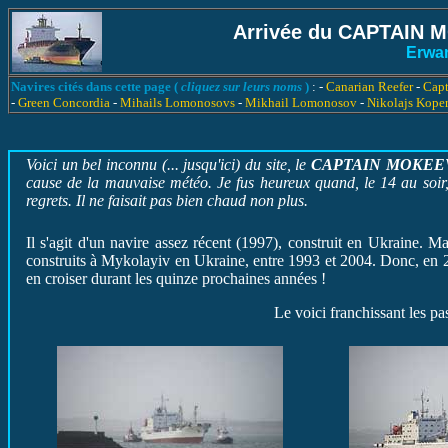
Arrivée du CAPTAIN M
Erwa
Navires cités dans cette page (
cliquez sur leurs noms
)
: -
Canarian Reefer
-
Cap
-
Green Concordia
-
Mihails Lomonosovs
-
Mikhail Lomonosov
-
Nikolajs Kope
Voici un bel inconnu (... jusqu'ici) du site, le
CAPTAIN MOKEE
cause de la mauvaise météo. Je fus heureux quand, le 14 au soir
regrets. Il ne faisait pas bien chaud non plus.
Il s'agit d'un navire assez récent (1997), construit en Ukraine. Ma
construits à Mykolayiv en Ukraine, entre 1993 et 2004. Donc, en 2
en croiser durant les quinze prochaines années !
Le voici franchissant les p