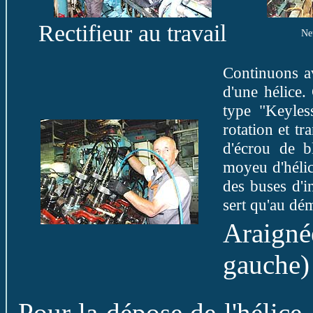
Rectifieur au travail
Ne
Continuons av
d'une hélice
type "Keyless
rotation et tr
d'écrou de b
moyeu d'hélice
des buses d'i
sert qu'au dé
Araignée
gauche)
Pour la dépose de l'hélice