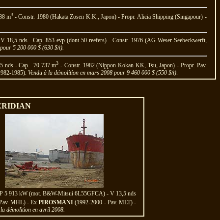
3
588 m
- Constr. 1980 (Hakata Zosen K.K., Japon) - Propr. Alicia Shipping (Singapour) -
18,5 nds - Cap. 853 evp (dont 50 reefers) - Constr. 1976 (AG Weser Seebeckwerft,
pour 5 200 000 $ (630 $/t).
3
5 nds - Cap. 70 737 m
- Constr. 1982 (Nippon Kokan KK, Tsu, Japon) - Propr. Pav.
982-1985).
Vendu à la démolition en mars 2008 pour 9 460 000 $ (550 $/t)
.
ERIDIAN
t - P 5 913 kW (mot. B&W-Mitsui 6L55GFCA) - V 13,5 nds
 Pav. MHL) - Ex
PIROSMANI
(1992-2000 - Pav. MLT) -
la démolition en avril 2008.