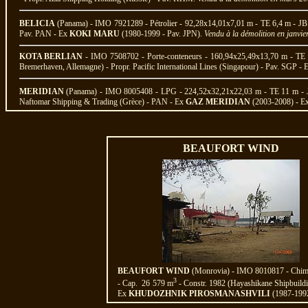
BELICIA
(Panama) - IMO 7921289 - Pétrolier - 92,28x14,01x7,01 m - TE 6,4 m - JB
Pav. PAN - Ex
KOKI MARU
(1980-1999 - Pav. JPN).
Vendu à la démolition en janvie
KOTA BERLIAN
- IMO 7508702 - Porte-conteneurs - 160,94x25,49x13,70 m - TE 
Bremerhaven, Allemagne) - Propr. Pacific International Lines (Singapour) - Pav. SGP - 
MERIDIAN
(Panama) - IMO 8005408 - LPG - 224,52x32,21x22,03 m - TE 11 m - 
Naftomar Shipping & Trading (Grèce) - PAN - Ex
GAZ MERIDIAN
(2003-2008) - E
BEAUFORT WIND
BEAUFORT WIND
(Monrovia) - IMO 8010817 - Chimiq
3
- Cap. 26 579 m
- Constr. 1982 (Hayashikane Shipbuil
Ex
KHUDOZHNIK PIROSMANASHVILI
(1987-199