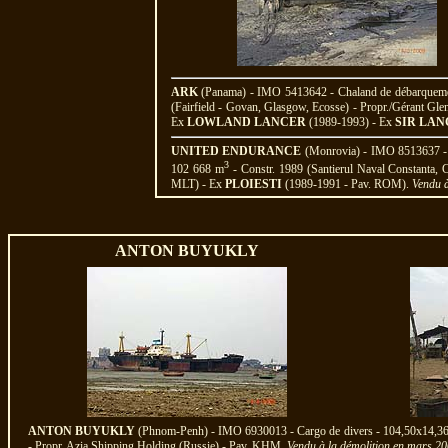
ARK
(Panama) - IMO 5413642 - Chaland de débarquemen
(Fairfield - Govan, Glasgow, Ecosse) - Propr./Gérant Gl
Ex
LOWLAND LANCER
(1989-1993) - Ex
SIR LA
UNITED ENDURANCE
(Monrovia) - IMO 8513637 - 
3
102 668 m
- Constr. 1989 (Santierul Naval Constanta, 
MLT) - Ex
PLOIESTI
(1989-1991 - Pav. ROM).
Vendu à
ANTON BUYUKLY
ANTON BUYUKLY
(Phnom-Penh) - IMO 6930013 - Cargo de divers - 104,50x14,36
- Propr. Azia Shipping Holding (Russie) - Pav. KHM.
Vendu à la démolition en mars 2