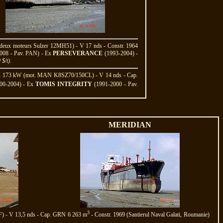
(deux moteurs Sulzer 12MH51) - V 17 nds - Constr. 1964
008 - Pav. PAN) - Ex
PERSEVERANCE
(1993-2004) -
$/t).
P 11 173 kW (mot. MAN K8SZ70/150CL) - V 14 nds - Cap.
00-2004) - Ex
TOMIS INTEGRITY
(1991-2000 - Pav.
MERIDIAN
3
F) - V 13,5 nds - Cap. GRN 6 263 m
- Constr. 1969 (Santierul Naval Galati, Roumanie)