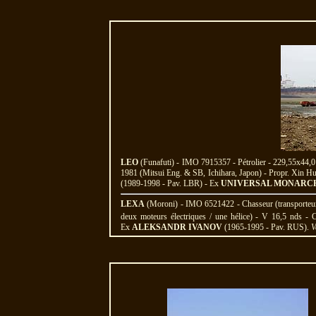
LEO
(Funafuti) - IMO 7915357 - Pétrolier - 229,55x44
1981 (Mitsui Eng. & SB, Ichihara, Japon) - Propr. Xin H
(1989-1998 - Pav. LBR) - Ex
UNIVERSAL MONARC
LEXA
(Moroni) - IMO 6521422 - Chasseur (transporteur 
deux moteurs électriques / une hélice) - V 16,5 nds 
Ex
ALEKSANDR IVANOV
(1965-1995 - Pav. RUS).
V