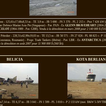
t - 125,61x17,68x8,53 m - TE 3,9 m - JB 5 690 - JN 3 370 - PL 2 215 t - Ptot 7 426 kW 
enn Defence Marine Asia Pte (Singapour) - Pav. PAN - Ex
GLENN BRAVEHEART
(2004-2
NCELOT
(1964-1989 - Pav. GBR).
Vendu à la démolition en mars 2008 pour 2 140 000 $ (510 
Pétrolier - 228,51x42,99x19,03 m - TE 13,5 m - JB 50 571 - JN 27 826 - PL 88 825 t - 
Constanza, Roumanie) - Propr. Trade Tankers (libéria) - Pav. LBR - Ex
ANTARCTICA
(20
 la démolition en août 2007 pour 11 900 000 $ (560 $/t).
BELICIA
KOTA BERLIAN
x7,14 m - TE 6,37 m - JB 3 041 - JN 1 599 - PL 3 810 t - P 2 133 kW (mot. B&W 5-50VTB
008
.