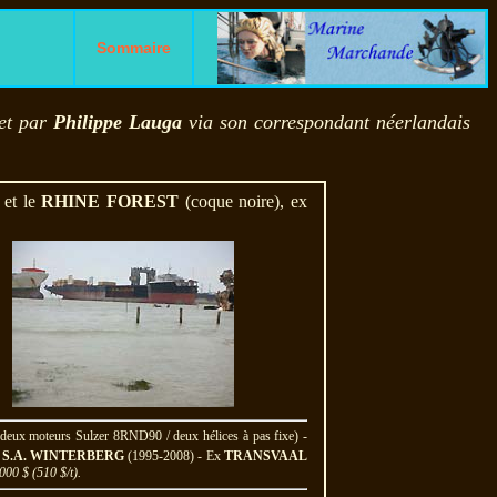
Sommaire
et par
Philippe Lauga
via son correspondant néerlandais
, et le
RHINE FOREST
(coque noire), ex
eux moteurs Sulzer 8RND90 / deux hélices à pas fixe) -
x
S.A. WINTERBERG
(1995-2008) - Ex
TRANSVAAL
000 $ (510 $/t).