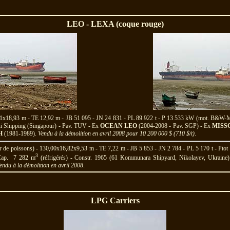
LEO - LEXA (coque rouge)
,01x18,93 m - TE 12,92 m - JB 51 095 - JN 24 831 - PL 89 922 t - P 13 533 kW (mot. B&W
ui Shipping (Singapour) - Pav. TUV - Ex
OCEAN LEO
(2004-2008 - Pav. SGP) - Ex
MISS
H
(1981-1989).
Vendu à la démolition en avril 2008 pour 10 200 000 $ (710 $/t)
.
de poissons) - 130,00x16,82x9,53 m - TE 7,22 m - JB 5 853 - JN 2 784 - PL 5 170 t - Ptot 
3
- Cap. 7 282 m
(réfrigérés) - Constr. 1965 (61 Kommunara Shipyard, Nikolayev, Ukrain
endu à la démolition en avril 2008
.
LPG Carriers