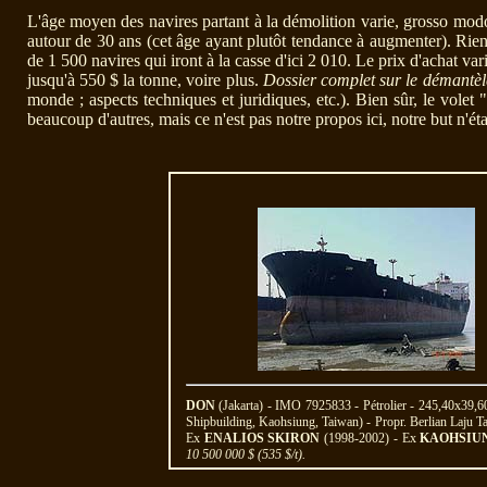
L'âge moyen des navires partant à la démolition varie, grosso modo,
autour de 30 ans (cet âge ayant plutôt tendance à augmenter). Rie
de 1 500 navires qui iront à la casse d'ici 2 010. Le prix d'achat va
jusqu'à 550 $ la tonne, voire plus.
Dossier complet sur le démantè
monde ; aspects techniques et juridiques, etc.). Bien sûr, le vole
beaucoup d'autres, mais ce n'est pas notre propos ici, notre but n'é
DON
(Jakarta) - IMO 7925833 - Pétrolier - 245,40x39
Shipbuilding, Kaohsiung, Taiwan) - Propr. Berlian Laju 
Ex
ENALIOS SKIRON
(1998-2002) - Ex
KAOHSIU
10 500 000 $ (535 $/t).