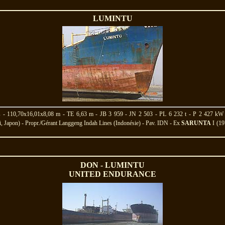
LUMINTU
rs - 110,70x16,01x8,08 m - TE 6,63 m - JB 3 959 - JN 2 503 - PL 6 232 t - P 2 427 k
, Japon) - Propr./Gérant Langgeng Indah Lines (Indonésie) - Pav. IDN - Ex
SARUNTA
I (19
DON - LUMINTU
UNITED ENDURANCE