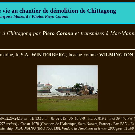
 vie
au chantier de démolition de Chittagong
ançoise Massard / Photos Piero Corona
s à Chittagong par
Piero Corona
et transmises à Mar-Mar.n
fmarine, le
S.A. WINTERBERG
, beaché comme
WILMINGTON
x32,26x24,13 m - TE 13,15 m - JB 52 615 - JN 16 879 - PL 50 819 t - Ptot 39 440 kW (d
 275 reefers) - Constr. 1978 (Chantiers de l'Atlantique, Saint-Nazaire, France) - Pav. PAN - E
ster ship :
MSC MANU
(IMO 7505138).
Vendu à la démolition en février 2008 pour 11 500 