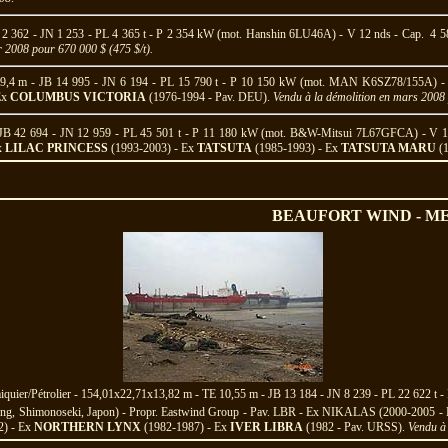
 2 362 - JN 1 253 - PL 4 365 t - P 2 354 kW (mot. Hanshin 6LU46A) - V 12 nds - Cap. 4 
r 2008 pour 670 000 $ (475 $/t).
9,4 m - JB 14 995 - JN 6 194 - PL 15 790 t - P 10 150 kW (mot. MAN K6SZ78/155A) - V 
Ex
COLUMBUS VICTORIA
(1976-1994 - Pav. DEU).
Vendu à la démolition en mars 2008 
JB 42 694 - JN 12 959 - PL 45 501 t - P 11 180 kW (mot. B&W-Mitsui 7L67GFCA) - V 1
x
LILAC PRINCESS
(1993-2003) - Ex
TATSUTA
(1985-1993) - Ex
TATSUTA MARU
(1
BEAUFORT WIND - M
uier/Pétrolier - 154,01x22,71x13,82 m - TE 10,55 m - JB 13 184 - JN 8 239 - PL 22 622 
ding, Shimonoseki, Japon) - Propr. Eastwind Group - Pav. LBR - Ex NIKALAS (2000-2005 -
2) - Ex
NORTHERN LYNX
(1982-1987) - Ex
IVER LIBRA
(1982 - Pav. URSS).
Vendu à 