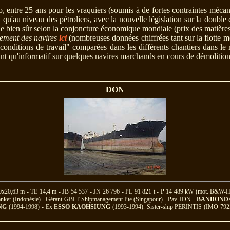
 entre 25 ans pour les vraquiers (soumis à de fortes contraintes mécan
n qu'au niveau des pétroliers, avec la nouvelle législation sur la dou
rie bien sûr selon la conjoncture économique mondiale (prix des matières
lement des navires
ici
(nombreuses données chiffrées tant sur la flotte m
t "conditions de travail" comparées dans les différents chantiers dans 
tant qu'informatif sur quelques navires marchands en cours de démolition
DON
,60x20,63 m - TE 14,4 m - JB 54 537 - JN 26 796 - PL 91 821 t - P 14 489 kW (mot. B&W-
Tanker (Indonésie) - Gérant GBLT Shipmanagement Pte (Singapour) - Pav. IDN -
BANDOND
NG
(1994-1998) - Ex
ESSO KAOHSIUNG
(1993-1994). Sister-ship PERINTIS (IMO 79