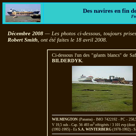
Des navires en fin de
Fr
Décembre 2008
— Les photos ci-dessous, toujours prise
Robert Smith
, ont été faites le 18 avril 2008.
Ci-dessous l'un des "géants blancs" de Sa
BILDERDYK
.
WILMINGTON
(Panama) - IMO 7422192 - PC - 258,50
3
V 19,5 nds - Cap. 56 493 m
réfrigérés / 3 101 evp (dont
(1992-1995) - Ex
S.A. WINTERBERG
(1978-1992) - Si