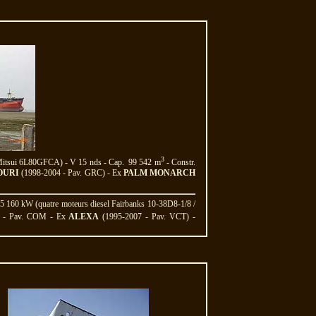
3
-Mitsui 6L80GFCA) - V 15 nds - Cap. 99 542 m
- Constr.
OURI
(1998-2004 - Pav. GRC) - Ex
PALM MONARCH
5 160 kW (quatre moteurs diesel Fairbanks 10-38D8-1/8 /
e) - Pav. COM - Ex
ALEXA
(1995-2007 - Pav. VCT) -