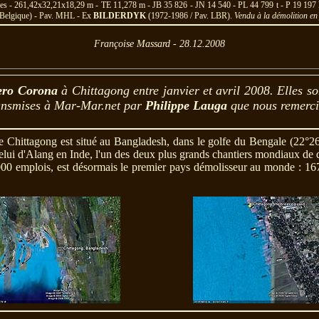
es - 261,42x32,21x18,29 m - TE 11,278 m - JB 35 826 - JN 14 540 - PL 44 799 t - P 19 197
, Belgique) - Pav. MHL - Ex
BILDERDYK
(1972-1986 / Pav. LBR).
Vendu à la démolition en
Françoise Massard - 28.12.2008
ero Corona
à Chittagong entre janvier et avril 2008. Elles son
transmises à Mar-Mar.net par
Philippe Lauga
que nous remerci
de Chittagong est situé au Bangladesh, dans le golfe du Bengale (22°2
c celui d'Alang en Inde, l'un des deux plus grands chantiers mondiaux de
000 emplois, est désormais le premier pays démolisseur au monde : 16