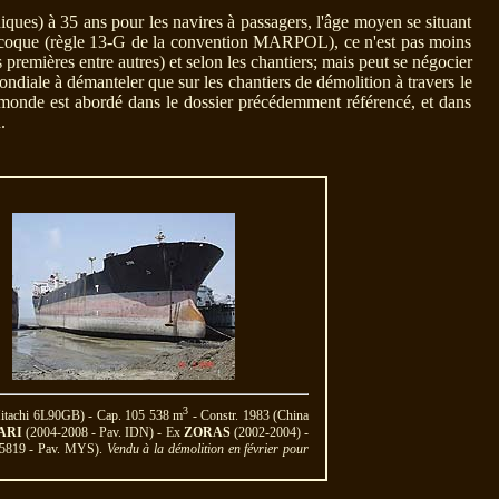
iques) à 35 ans pour les navires à passagers, l'âge moyen se situant
ble coque (règle 13-G de la convention MARPOL), ce n'est pas moins
 premières entre autres) et selon les chantiers; mais peut se négocier
ondiale à démanteler que sur les chantiers de démolition à travers le
le monde est abordé dans le dossier précédemment référencé, et dans
.
3
Hitachi 6L90GB) - Cap. 105 538 m
- Constr. 1983 (China
ARI
(2004-2008 - Pav. IDN) - Ex
ZORAS
(2002-2004) -
25819 - Pav. MYS).
Vendu à la démolition en février pour