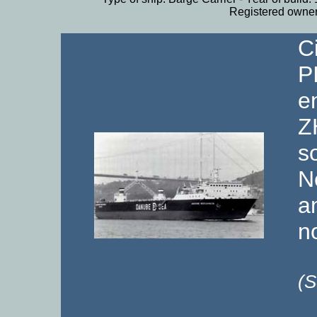
Registered own
C
P
e
Z
s
N
a
n
(S