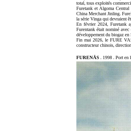
total, tous exploités commerc
Furetank et Algoma Central 
China Merchant Jinling. FureB
la série Vinga qui devraient êt
En février 2024, Furetank 
Furentank était nominé avec 
développement du biogaz en 
Fin mai 2026, le FURE VASA,
constructeur chinois, directio
FURENÄS
. 1998 . Port en 