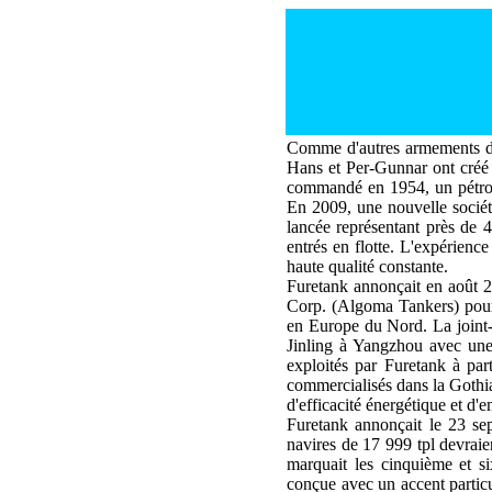
Comme d'autres armements de 
Hans et Per-Gunnar ont créé 
commandé en 1954, un pétroli
En 2009, une nouvelle sociét
lancée représentant près de 
entrés en flotte. L'expérienc
haute qualité constante.
Furetank annonçait en août 2
Corp. (Algoma Tankers) pour 
en Europe du Nord. La joint-
Jinling à Yangzhou avec une 
exploités par Furetank à par
commercialisés dans la Gothia
d'efficacité énergétique et d'
Furetank annonçait le 23 se
navires de 17 999 tpl devrai
marquait les cinquième et s
conçue avec un accent particu