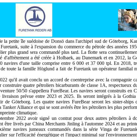
la petite île suédoise de Donsö dans l'archipel sud de Göteborg, Kar
Furetank, suite à l'expansion du commerce du pétrole des années 1950
er plus grand sera commandé plus tard. La flotte sera continuellemen
é d'affrètement a été créée à Holbaek, au Danemark et en 2012, la Go
40 navires d'une taille comprise entre 6 000 et 37 000 tpl. En 2018, t
e de toute la famille Höglund a fait de Furetank un opérateur familial 
022 qu'il avait conclu un accord de coentreprise avec la compagnie 
construire quatre pétroliers bicarburants de classe 1A, respectueux 
venture 50/50 s'appellera FureBear. Les navires seront construits en
livraison prévue entre 2023 et 2025. Ils seront intégrés à la Gothia
tir de Göteborg. Les quatre navires FureBear seront les sister-ships 
 Tanker Alliance et qui se sont avérés être les pétroliers les plus perf
empreinte climatique.
ptembre 2022 avoir signé un contrat pour deux autres pétroliers à d
ent être livrés par China Merchants Jinling à l'automne 2024 et au p
ixième navires jumeaux commandés dans la série Vinga de Furetank,
lier sur l'efficacité énergétique et l'impact minimal sur l'environneme