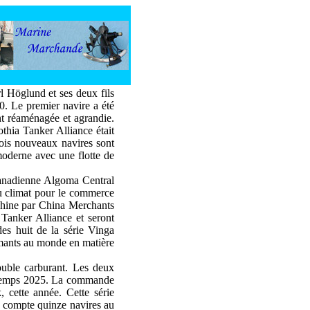
l Höglund et ses deux fils
. Le premier navire a été
t réaménagée et agrandie.
thia Tanker Alliance était
rois nouveaux navires sont
moderne avec une flotte de
canadienne Algoma Central
du climat pour le commerce
 Chine par China Merchants
 Tanker Alliance et seront
des huit de la série Vinga
ormants au monde en matière
ouble carburant. Les deux
rintemps 2025. La commande
 cette année. Cette série
nt compte quinze navires au