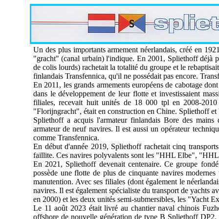
Un des plus importants armement néerlandais, créé en 1921
"gracht" (canal urbain) l'indique. En 2001, Spliethoff déjà 
de colis lourds) rachetait la totalité du groupe et le rebapt
finlandais Transfennica, qu'il ne possédait pas encore. Trans
En 2011, les grands armements européens de cabotage dont le
dans le développement de leur flotte et investissaient mass
filiales, recevait huit unités de 18 000 tpl en 2008-20
"Florijngracht", était en construction en Chine. Spliethoff e
Spliethoff a acquis l'armateur finlandais Bore des mains 
armateur de neuf navires. Il est aussi un opérateur techniq
comme Transfennica.
En début d'année 2019, Spliethoff rachetait cinq transpor
faillite. Ces navires polyvalents sont les "HHL Elbe", 
En 2021, Spliethoff devenait centenaire. Ce groupe fondé
possède une flotte de plus de cinquante navires modernes 
manutention. Avec ses filiales (dont également le néerland
navires. Il est également spécialiste du transport de yachts a
en 2000) et les deux unités semi-submersibles, les "Yacht E
Le 11 août 2023 était livré au chantier naval chinois Fuz
offshore de nouvelle génération de type B Spliethoff DP2