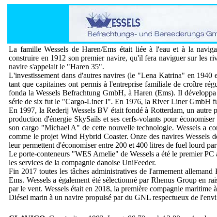
La famille Wessels de Haren/Ems était liée à l'eau et à la navig
construire en 1912 son premier navire, qu'il fera naviguer sur les ri
navire s'appelait le "Haren 35".
L'investissement dans d'autres navires (le "Lena Katrina" en 1940 e
tant que capitaines ont permis à l'entreprise familiale de croître r
fonda la Wessels Befrachtung GmbH, à Haren (Ems). Il développa un 
série de six fut le "Cargo-Liner I". En 1976, la River Liner GmbH fu
En 1997, la Rederij Wessels BV était fondé à Rotterdam, un autre p
production d'énergie SkySails et ses cerfs-volants pour économise
son cargo "Michael A" de cette nouvelle technologie. Wessels a cont
comme le projet Wind Hybrid Coaster. Onze des navires Wessels de 
leur permettent d'économiser entre 200 et 400 litres de fuel lourd par 
Le porte-conteneurs "WES Amelie" de Wessels a été le premier PC au
les services de la compagnie danoise UniFeeder.
Fin 2017 toutes les tâches administratives de l'armement allemand 
Ems. Wessels a également été sélectionné par Rhenus Group en rai
par le vent. Wessels était en 2018, la première compagnie maritime
Diésel marin à un navire propulsé par du GNL respectueux de l'env