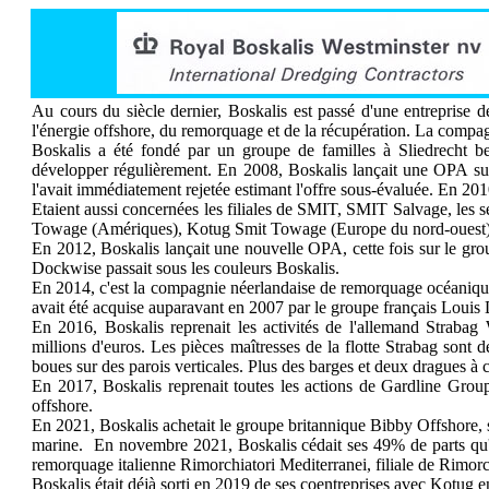
Au cours du siècle dernier, Boskalis est passé d'une entreprise
l'énergie offshore, du remorquage et de la récupération. La compa
Boskalis a été fondé par un groupe de familles à Sliedrecht b
développer régulièrement. En 2008, Boskalis lançait une OPA sur
l'avait immédiatement rejetée estimant l'offre sous-évaluée. En 201
Etaient aussi concernées les filiales de SMIT, SMIT Salvage, les
Towage (Amériques), Kotug Smit Towage (Europe du nord-ouest) e
En 2012, Boskalis lançait une nouvelle OPA, cette fois sur le gro
Dockwise passait sous les couleurs Boskalis.
En 2014, c'est la compagnie néerlandaise de remorquage océaniqu
avait été acquise auparavant en 2007 par le groupe français Louis
En 2016, Boskalis reprenait les activités de l'allemand Stra
millions d'euros. Les pièces maîtresses de la flotte Strabag sont 
boues sur des parois verticales. Plus des barges et deux dragues à 
En 2017, Boskalis reprenait toutes les actions de Gardline Group
offshore.
En 2021, Boskalis achetait le groupe britannique Bibby Offshore, sp
marine. En novembre 2021, Boskalis cédait ses 49% de parts qu'i
remorquage italienne Rimorchiatori Mediterranei, filiale de Rimorch
Boskalis était déjà sorti en 2019 de ses coentreprises avec Kotug 