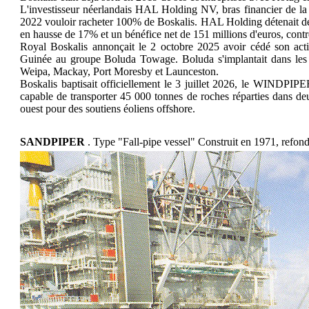
L'investisseur néerlandais HAL Holding NV, bras financier de l
2022 vouloir racheter 100% de Boskalis. HAL Holding détenait déjà
en hausse de 17% et un bénéfice net de 151 millions d'euros, contr
Royal Boskalis annonçait le 2 octobre 2025 avoir cédé son acti
Guinée au groupe Boluda Towage. Boluda s'implantait dans les 
Weipa, Mackay, Port Moresby et Launceston.
Boskalis baptisait officiellement le 3 juillet 2026, le WINDPIPE
capable de transporter 45 000 tonnes de roches réparties dans de
ouest pour des soutiens éoliens offshore.
SANDPIPER
. Type "Fall-pipe vessel" Construit en 1971, refon