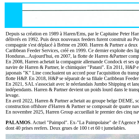
Depuis sa création en 1989 à Haren/Ems, par le Capitaine Peter Har
délivrés en 1992. Puis deux nouveaux feeders furent construit au Port
compagnie s'est déplacé à Brëme en 2000. Harren & Partner a deux fi
Caribbean Feeder Services, créé en 1999. Ce dernier exploite des lig
Honduras...Aujourd'hui, en 2007, la flotte de Harren &Partner comp
En 2008, Harren achetait la compagnie allemande Condock et ses quat
navire de Harren & Partner, le chimiquier "Patani". En 2011, H&P entr
japonais "K" Line concluaient un accord pour l'acquisition du transp
flotte H&P. En 2018, H&P se séparait de sa filiale Caribbean Feeder
En 2021, SAL s'associait avec le néerlandais Jumbo Shipping et lanç
indépendants. Harren & Partner devient un poids lourd dans le transp
levage.
En avril 2022, Harren & Partner achetait au groupe belge DEME, son 
construction offshore d'Harren & Partner se composait de quatre n
En novembre 2025, Harren Group accueillait le premier des cinq nav
PALAMOS
. Actuel "Paimpol". Ex-"La Paimpolaise" de l'Agence 
dont 40 prises reefers. Deux grues de 100 t et 60 t jumelables.