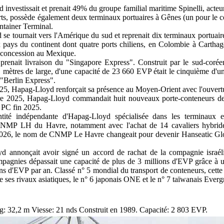
vestissait et prenait 49% du groupe familial maritime Spinelli, acteur 
orts, possède également deux terminaux portuaires à Gênes (un pour le c
ntainer Terminal.
se tournait vers l'Amérique du sud et reprenait dix terminaux portua
x pays du continent dont quatre ports chiliens, en Colombie à Cartha
concession au Mexique.
renait livraison du "Singapore Express". Construit par le sud-co
1 mètres de large, d'une capacité de 23 660 EVP était le cinquième d'
 "Berlin Express".
025, Hapag-Lloyd renforçait sa présence au Moyen-Orient avec l'ouve
 2025, Hapag-Lloyd commandait huit nouveaux porte-conteneurs de
5 PC fin 2025.
ité indépendante d'Hapag-Lloyd spécialisée dans les terminaux et l
NMP LH du Havre, notamment avec l'achat de 14 cavaliers hybrides
2026, le nom de CNMP Le Havre changeait pour devenir Hanseatic Glob
d annonçait avoir signé un accord de rachat de la compagnie israéli
pagnies dépassait une capacité de plus de 3 millions d'EVP grâce à u
ions d'EVP par an. Classé n° 5 mondial du transport de conteneurs, cett
e ses rivaux asiatiques, le n° 6 japonais ONE et le n° 7 taïwanais Everg
rg: 32,2 m Viesse: 21 nds Construit en 1989. Capacité: 2 803 EVP.