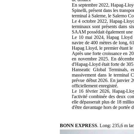
En septembre 2022, Hapag-Lloyd in
Spinelli, présent dans les transp
terminal à Salerne, le Salerno Co
Le 4 octobre 2022, Hapag-Lloyd 
terminaux sont présents dans si
SAAM possédait également une 
Le 10 mai 2024, Hapag Lloyd p
navire de 400 mètres de long, 6
Hapag Lloyd, le premier étant le
Après une forte croissance en 2
en novembre 2025. En décembre
d'Hapag-Lloyd était forte de 30
Hanseatic Global Terminals, ent
massivement dans le terminal C
prévue début 2026. En janvier 
officiellement enregistré.
Le 16 février 2026, Hapag-Lloy
l'activité combinée des deux com
elle dépasserait plus de 18 mill
d'être davantage hors de portée d
BONN EXPRESS
. Long: 235,6 m la