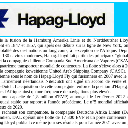
e la fusion de la Hamburg Amerika Linie et du Norddeutsher Lloyd
nt en 1847 et 1857, qui après des débuts sur la ligne de New York, on
-totalité des destinations au long cours, à l'exception de l'Afrique. De
 130 navires modernes, Hapag-Lloyd fait partie des principaux "global
et la compagnie chilienne Compania Sud Americana de Vapores (CSAV)
quatrième transporteur mondial de conteneurs. La flotte s'élève alors à 
de la compagnie koweitienne United Arab Shipping Company (UASC). I
ienne sous le nom de Hapag-Lloyd Fly qui fusionnera en 2007 avec le
l'armement néerlandais NileDutch ont signé un accord de vente et 
ileDutch. L'acquisition de cette compagnie renforce la position d'Hapag
rs l'Afrique ainsi qu'une fréquence de navigations plus élevée.
une capacité de 1,8 million d'EVP) annonçait le 1er février 2022 av
quasi stable par rapport à l'année précédente. Le n°5 mondial affichait 
ceux de 2020.
achetait son compatriote, la compagnie Deutsche Afrika Linien (DAL
Indien. DAL opérait une flotte de 17 800 EVP et un porte-conteneurs
apag Lloyd publiait ce même jour ses résultats pour l'année 2021 avec un p