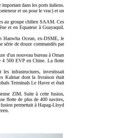
important dans les ports italiens.
onteneur et un pour le vrac) et un
ires au groupe chilien SAAM. Ces
gène et en Equateur à Guayaquil.
réen Hanwha Ocean, ex-DSME, le
une série de douze commandés par
rture d'un nouveau bureau à Oman
 4 500 EVP en Chine. La flotte
es infrastructures, investissait
 Kalmar dont la livraison était
als Terminals Le Havre et était
enne ZIM. Suite à cette fusion,
ne flotte de plus de 400 navires,
e fusion permettait à Hapag-Lloyd
reen.