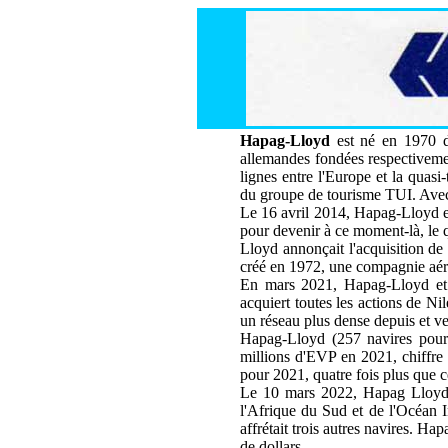
Hapag-Lloyd
est né en 1970 d
allemandes fondées respectiveme
lignes entre l'Europe et la quasi
du groupe de tourisme TUI. Avec
Le 16 avril 2014, Hapag-Lloyd 
pour devenir à ce moment-là, le 
Lloyd annonçait l'acquisition 
créé en 1972, une compagnie aér
En mars 2021, Hapag-Lloyd et 
acquiert toutes les actions de N
un réseau plus dense depuis et ve
Hapag-Lloyd (257 navires pour 
millions d'EVP en 2021, chiffre 
pour 2021, quatre fois plus que 
Le 10 mars 2022, Hapag Lloyd r
l'Afrique du Sud et de l'Océan 
affrétait trois autres navires. H
de dollars.