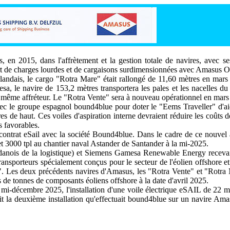
 en 2015, dans l'affrètement et la gestion totale de navires, avec ses 
ort de charges lourdes et de cargaisons surdimensionnées avec Amasus 
ndais, le cargo "Rotra Mare" était rallongé de 11,60 mètres en mars 
a, le navire de 153,2 mètres transportera les pales et les nacelles 
 même affréteur. Le "Rotra Vente" sera à nouveau opérationnel en mars
 le groupe espagnol bound4blue pour doter le "Eems Traveller" d'aid
de haut. Ces voiles d'aspiration interne devraient réduire les coûts d
 favorables.
ontrat eSail avec la société Bound4blue. Dans le cadre de ce nouvel
 et 3000 tpl au chantier naval Astander de Santander à la mi-2025.
 danois de la logistique) et Siemens Gamesa Renewable Energy recevait
ansporteurs spécialement conçus pour le secteur de l'éolien offshore et 
. Les deux précédents navires d'Amasus, les "Rotra Vente" et "Rotra 
s de tonnes de composants éoliens offshore à la date d'avril 2025.
a mi-décembre 2025, l'installation d'une voile électrique eSAIL de 
tait la deuxième installation qu'effectuait bound4blue sur un navir