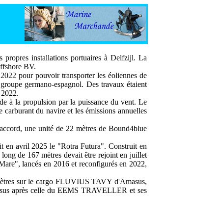
propres installations portuaires à Delfzijl. La
Offshore BV.
2022 pour pouvoir transporter les éoliennes de
du groupe germano-espagnol. Des travaux étaient
 2022.
e à la propulsion par la puissance du vent. Le
e carburant du navire et les émissions annuelles
 accord, une unité de 22 mètres de Bound4blue
 en avril 2025 le "Rotra Futura". Construit en
long de 167 mètres devait être rejoint en juillet
Mare", lancés en 2016 et reconfigurés en 2022,
22 mètres sur le cargo FLUVIUS TAVY d'Amasus,
e Amasus après celle du EEMS TRAVELLER et ses