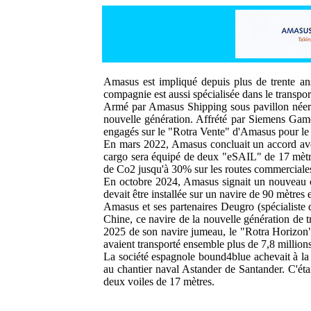
Amasus est impliqué depuis plus de trente ans,
compagnie est aussi spécialisée dans le transp
Armé par Amasus Shipping sous pavillon néerla
nouvelle génération. Affrété par Siemens Games
engagés sur le "Rotra Vente" d'Amasus pour le
En mars 2022, Amasus concluait un accord avec
cargo sera équipé de deux "eSAIL" de 17 mètres 
de Co2 jusqu'à 30% sur les routes commerciales
En octobre 2024, Amasus signait un nouveau c
devait être installée sur un navire de 90 mètres
Amasus et ses partenaires Deugro (spécialiste
Chine, ce navire de la nouvelle génération de tr
2025 de son navire jumeau, le "Rotra Horizon"
avaient transporté ensemble plus de 7,8 million
La société espagnole bound4blue achevait à l
au chantier naval Astander de Santander. C'é
deux voiles de 17 mètres.