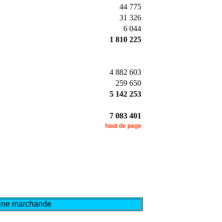
44 775
31 326
6 044
1 810 225
4 882 603
259 650
5 142 253
7 083 401
haut de page
arine marchande