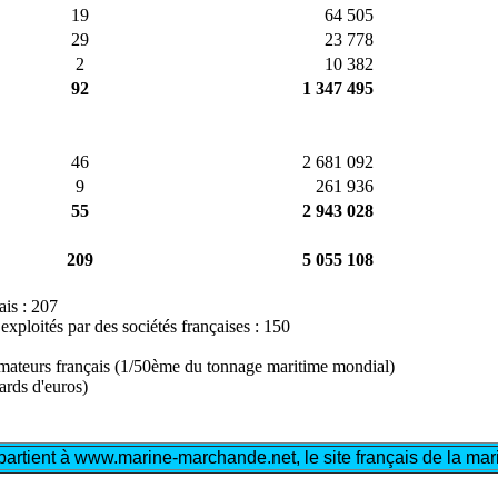
19
64 505
29
23 778
2
10 382
92
1 347 495
46
2 681 092
9
261 936
55
2 943 028
209
5 055 108
ais : 207
 exploités par des sociétés françaises : 150
armateurs français (1/50ème du tonnage maritime mondial)
ards d'euros)
artient à www.marine-marchande.net, le site français de la m