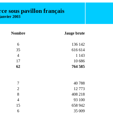
ce sous pavillon français
janvier 2003
Nombre
Jauge brute
6
136 142
35
616 614
4
1 143
17
10 686
62
764 585
7
40 788
2
12 773
8
408 218
4
93 100
15
658 942
6
35 009