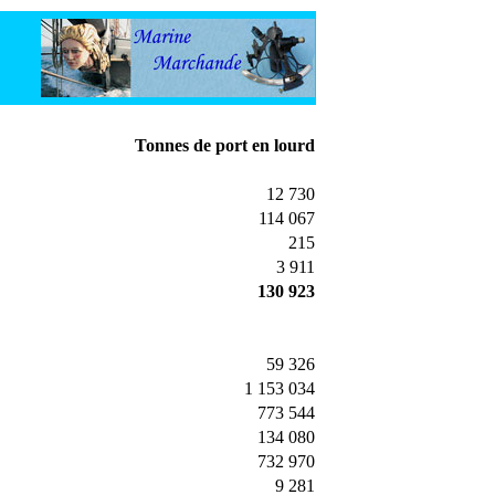
Tonnes de port en lourd
12 730
114 067
215
3 911
130 923
59 326
1 153 034
773 544
134 080
732 970
9 281