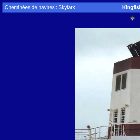
Cheminées de navires : Skylark
Kingfis