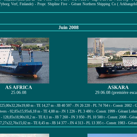
borg Verf, Finlande) - Propr. Shipline Five - Gérant Northern Shipping Co ( Arkhangels
Juin 2008
AS AFRICA
ASKARA
25.06.08
29.06.08 (première esca
25,00x32,26x19,60 m - TE 14,27 m - JB 40 597 - JN 26 220 - PL 74 764 t - Constr. 2002 -
ers - 92,85x15,95x6,18 m - TE 4,88 m - JN 1 226 - PL 3 480 t - Constr. 1999 - Gérant Loh
 128,85x18,90x10,2 m - TE 8,1 m - JB 7 260 - JN 3 950 - PL 10 500 t - Constr. 2008 - Géra
,27x22,76x15,02 m - TE 8,45 m - JB 14 377 - JN 4 313 - PL 13 395 t - Constr. 1983 - Gérant