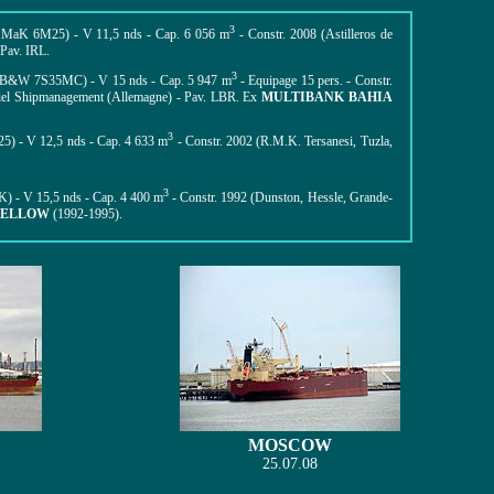
3
 MaK 6M25) - V 11,5 nds - Cap. 6 056 m
-
Constr. 2008 (Astilleros de
 Pav. IRL.
3
-B&W 7S35MC) - V 15 nds -
Cap. 5 947 m
- Equipage 15 pers. - Constr.
iel Shipmanagement
(Allemagne) -
Pav.
LBR. Ex
MULTIBANK BAHIA
3
5) - V 12,5 nds - Cap. 4 633 m
- Constr. 2002 (R.M.K. Tersanesi, Tuzla,
3
 - V 15,5 nds - Cap. 4 400 m
-
Constr. 1992 (Dunston, Hessle, Grande-
FELLOW
(1992-1995).
MOSCOW
25.07.08