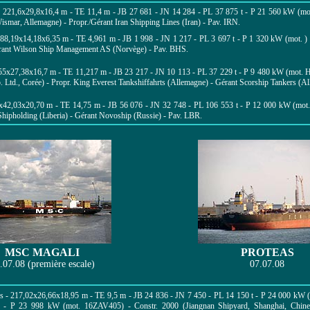
-
221,6x29,8x16,4 m - TE 11,4 m - JB 27 681 - JN 14 284 - PL 37 875 t - P 21 560 kW (mot
mar, Allemagne) - Propr./Gérant Iran Shipping Lines (Iran) - Pav. IRN.
88,19x14,18x6,35 m - TE 4,961 m - JB 1 998 - JN 1 217 - PL 3 697 t - P 1 320 kW (mot. )
rant Wilson Ship Management AS (Norvège) - Pav. BHS.
55x27,38x16,7 m - TE 11,217 m - JB 23 217 - JN 10 113 - PL 37 229 t -
P 9 480 kW (mot.
 Ltd., Corée) -
Propr. King Everest Tankshiffahrts
(Allemagne) - Gérant
Scorship Tankers
(Al
x42,03x20,70 m - TE 14,75 m - JB 56 076 - JN 32 748 - PL 106 553 t - P 12 000 kW (mot
 Shipholding (Liberia) - Gérant Novoship (Russie) - Pav. LBR.
MSC MAGALI
PROTEAS
.07.08 (première escale)
07.07.08
s - 217,02x26,66x18,95 m - TE 9,5 m - JB 24 836 - JN 7 450 - PL 14 150 t - P 24 000 kW (
s - P 23 998 kW (mot. 16ZAV405) - Constr. 2000 (Jiangnan Shipyard, Shanghai, Chine