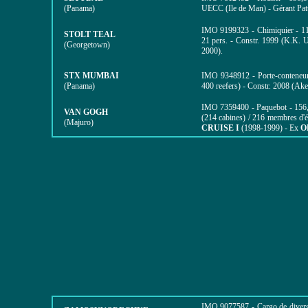
(Panama)
UECC (Ile de Man) - Gérant Pat
IMO
9199323 - Chimiquier -
1
STOLT TEAL
21 pers. - Constr. 1999 (K.K. 
(Georgetown)
2000).
STX MUMBAI
IMO
9348912 - Porte-contene
(Panama)
400 reefers) - Constr. 2008 (A
IMO
7359400 - Paquebot -
156
VAN GOGH
(214 cabines) / 216 membres d'
(Majuro)
CRUISE I
(1998-1999) - Ex
O
IMO 9077587 - Cargo de divers