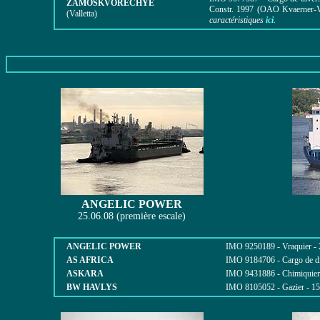
ZAMOSKVORECHYE
Constr. 1997 (OAO Kvaerner-Vy
(Valletta)
caractéristiques
ici
.
ANGELIC POWER
25.06.08 (première escale)
ANGELIC POWER
IMO 9250189 - Vraquier - 2
AS AFRICA
IMO 9184706 - Cargo de div
ASKARA
IMO 9431886 - Chimiquier -
BW HAVLYS
IMO 8105052 - Gazier - 157