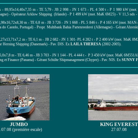
s -
89,95x14,40x7,35 m -
TE 5,79 - JB 2 998 - JN 1 673 - PL 4 500 t -
P 1 980 kW (mot.
agne) -
Opérateur Arklow Shipping (Irlande) -
P 1 499 kW (mot.
MaK 6M25
) - V 11,5 nds -
,98x16,72x8,30 m - TE 6,8 m - JB 3 726 - JN 1 668 - PL 5 846 t -
P 4 165 kW (mot. MAN
a do Castelo, Portugal) - Propr. Multibank Bahia Partenreederei (Allemagne) - Gérant
Ahrenk
,27x13,71x7,2 m - TE 6,1 m - JB 2 682 - JN 1 301- PL 4 282 t - P 2 400 kW (mot. MaK 8M2
ur Herning Shipping (Danemark) -
Pav. DIS. Ex
LAILA THERESA
(2002-2005).
,0x7,8 m - TE 6,46 m - JB 3 703 - JN 1 144 - PL 4 444 t -
P 3 450 kW (mot. MaK 6M551AK)
ing et Finance (Panama) - Gérant
Schülte Shipmanagement
(Chypre) - Pav. N
IS. Ex
SUNNY 
JUMBO
KING EVEREST
.07.08 (première escale)
27.07.08