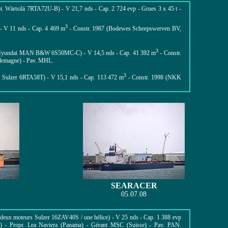
. Wärtsilä 7RTA72U-B) - V 21,7 nds - Cap. 2 724 evp - Grues 3 x 45 t -
3
 - V 11 nds - Cap. 4 469 m
- Constr. 1987 (Bodewes Scheepswerven BV,
3
Hyundai MAN B&W 6S50MC-C
) -
V 14,5 nds - Cap. 41 392 m
- Constr.
lemagne) - Pav. MHL.
3
. Sulzer 6RTA58T) - V 15,1 nds - Cap. 113 472 m
- Constr. 1998 (NKK
SEARACER
05.07.08
deux moteurs Sulzer 16ZAV40S / une hélice) - V 25 nds - Cap. 1 388 evp
) - Propr. Lea Naviera (Panama) - Gérant MSC (Suisse) - Pav. PAN.