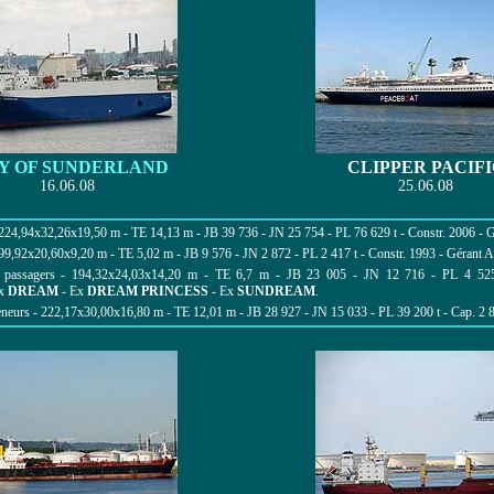
Y OF SUNDERLAND
CLIPPER PACIFI
16.06.08
25.06.08
24,94x32,26x19,50 m - TE 14,13 m - JB 39 736 - JN 25 754 - PL 76 629 t - Constr. 2006 - Gé
99,92x20,60x9,20 m - TE 5,02 m - JB 9 576 - JN 2 872 - PL 2 417 t - Constr. 1993 - Gérant 
passagers - 194,32x24,03x14,20 m - TE 6,7 m - JB 23 005 - JN 12 716 - PL 4 525 t 
x
DREAM
- Ex
DREAM PRINCESS
- Ex
SUNDREAM
.
eurs - 222,17x30,00x16,80 m - TE 12,01 m - JB 28 927 - JN 15 033 - PL 39 200 t - Cap. 2 