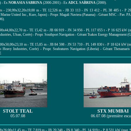
) - Ex
NORASIA SABRINA
(2000-2001) - Ex
ADCL SABRINA
(2000).
urs - 230,99x32,20x19,00 m - TE 12,526 m - JB 33 113 - JN 13 412 - PL 38 485 t - P 
HI Marine United Inc., Kure, Japon) - Propr. Magali Naviera (Panama) - Gérant MSC - Pav. 
6).
90x44,00x22,70 m - TE 15,42 m - JB 66 919 - JN 34 956 - PL 117 055 t - P 16 625 k
dustries, Ulsan, Corée) - Propr. Southport Navigation - Gérant Tsakos Energy Management (G
4,00x50,00x23,10 m - TE 15,85 m - JB 84 598 - JN 53 710 - PL 149 830 t - P 18 624 kW
o Heavy Industries, Corée) - Propr. Seafeatures Navigation (Liberia) - Gérant Thenamar
E
STOLT TEAL
STX MUMBAI
05.07.08
06.07.08 (première esca
8x26,00x11,45 m - TE 7,819 m - JB 20 248 - JN 8 340 - PL 14 919 t -
P 8 531 kW (mot. S