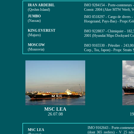
IRAN ARDEBIL
IMO
9284154 - Porte-conteneurs 
(Qeshm Island)
Constr. 2004 (Aker MTW Werft, Wis
JUMBO
IMO
8518297 - Cargo de divers -
(Nassau)
Hoogezand, Pays-Bas) - Propr./Gé
KING EVEREST
IMO
9228837 - Chimiquier -
182,
(Majuro)
2001 (Hyundai Mipo Dockyard Co.
MOSCOW
IMO
9165530 - Pétrolier -
243,00
(Monrovia)
Corp., Tsu, Japon) - Propr. Straits
MSC LEA
26.07.08
19
IMO
9162643 - Porte-conteneur
MSC LEA
(dont 365 reefers) - V 25 nd