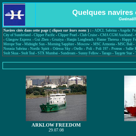
Quelques navires 
Gwénaëll
Navires cités dans cette page (
cliquez sur leurs noms
) :
-
ADCL Sabrina
-
Angelic P
City of Sunderland
-
Clipper Pacific
-
Clipper Pearl
-
Club Cruise
-
CMA CGM Auckland
-
-
Glasgow Express
-
Gui Zhen
-
Gruziya
-
Hanjin Longbeach
-
Hanne Theresa
-
Happy Fe
Merope Star
-
Midnight Sun
-
Morning Sapphire
-
Moscow
-
MSC Armonia
-
MSC Bali
-
Norasia Sabrina
-
Nordic Spirit
-
Odessa Sky
-
Otello
-
Poli
-
Poli 197
-
Proteas
-
Sallie
Stolt Skua
-
Stolt Teal
-
STX Mumbai
-
Sundream
-
Sunny Fellow
-
Tarago
-
Taygete Star
-
ARKLOW FREEDOM
29.07.08