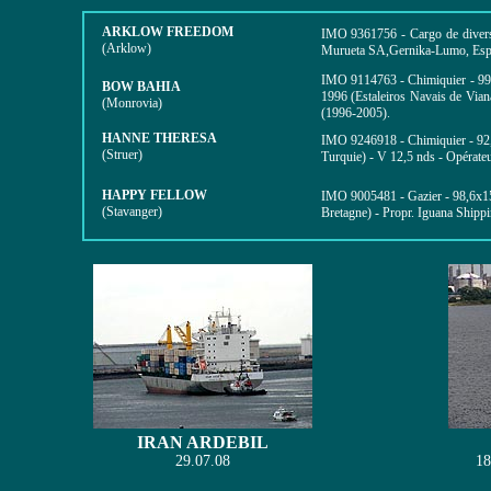
ARKLOW FREEDOM
IMO
9361756
- Cargo de diver
(Arklow)
Murueta SA,Gernika-Lumo, Esp
IMO
9114763
- Chimiquier -
99
BOW BAHIA
1996 (Estaleiros Navais de Vian
(Monrovia)
(1996-2005).
HANNE THERESA
IMO
9246918
-
Chimiquier -
92
(Struer)
Turquie) -
V 12,5 nds
- Opérate
HAPPY FELLOW
IMO
9005481
- Gazier -
98,6x15
(Stavanger)
Bretagne) - Propr. Iguana Shipp
IRAN ARDEBIL
29.07.08
18