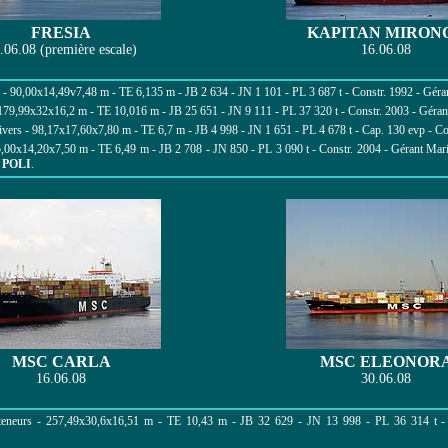
FRESIA
KAPITAN MIRON
.06.08 (première escale)
16.06.08
 90,00x14,49v7,48 m - TE 6,135 m - JB 2 634 - JN 1 101 - PL 3 687 t - Constr. 1992 - Géra
179,99x32x16,2 m - TE 10,016 m - JB 25 651 - JN 9 111 - PL 37 320 t - Constr. 2003 - Gérant
ers - 98,17x17,60x7,80 m - TE 6,7 m - JB 4 998 - JN 1 651 - PL 4 678 t - Cap. 130 evp - Co
,00x14,20x7,50 m - TE 6,49 m - JB 2 708 - JN 850 - PL 3 090 t - Constr. 2004 - Gérant Ma
x
POLI
.
MSC CARLA
MSC ELEONOR
16.06.08
30.06.08
eneurs - 257,49x30,6x16,51 m - TE 10,43 m - JB 32 629 - JN 13 998 - PL 36 314 t -