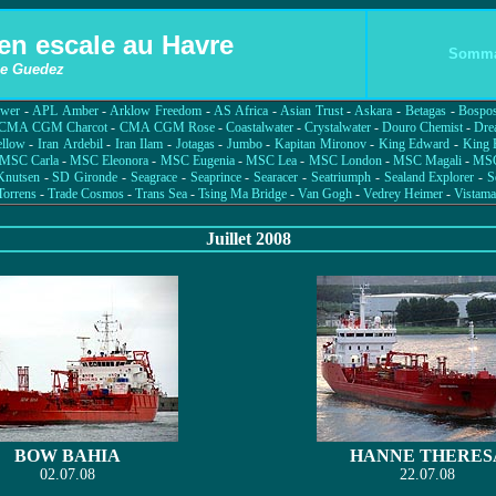
en escale au Havre
Somma
e Guedez
ower
-
APL Amber
-
Arklow Freedom
-
AS Africa
-
Asian Trust
-
Askara
-
Betagas
-
Bospo
CMA CGM Charcot
-
CMA CGM Rose
-
Coastalwater
-
Crystalwater
-
Douro Chemist
-
Dre
llow
-
Iran Ardebil
-
Iran Ilam
-
Jotagas
-
Jumbo
-
Kapitan Mironov
-
King Edward
-
King 
MSC Carla
-
MSC Eleonora
-
MSC Eugenia
-
MSC Lea
-
MSC London
-
MSC Magali
-
MSC
 Knutsen
-
SD Gironde
-
Seagrace
-
Seaprince
-
Searacer
-
Seatriumph
-
Sealand Explorer
-
S
Torrens
-
Trade Cosmos
-
Trans Sea
-
Tsing Ma Bridge
-
Van Gogh
-
Vedrey Heimer
-
Vistama
Juillet 2008
BOW BAHIA
HANNE THERES
02.07.08
22.07.08