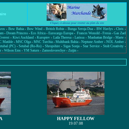
ire
Cliquez ci-dessus pour revenir au plan du site
sros
-
Bow Bahia
-
Bow Wind
-
British Robin
-
Bunga Seroja Dua
-
BW Havlys
-
Chris
-
am
-
Dream Princess
-
Eco Africa
-
Eurocargo Europa
-
Frances Wonsild
-
Fresia
-
Gas Zael
Everest
-
Kiwi Auckland
-
Kuroptev
-
Laila Theresa
-
Larissa
-
Manhattan Bridge
-
Marte
-
 Matilde
-
MSC Olga
-
MSC Turchia
-
Multibank Bahia
-
Neptune Amber
-
NOL Amber
-
etubal (PC)
-
Setubal (Ro-Ro)
-
Shropshire
-
Sigas Sonja
-
Star Service
-
Stolt Creativity
-
r
-
Wilson Ems
-
YM Saturn
-
Zamoskvorechye
-
Zuijin
-
A
HAPPY FELLOW
19.07.08