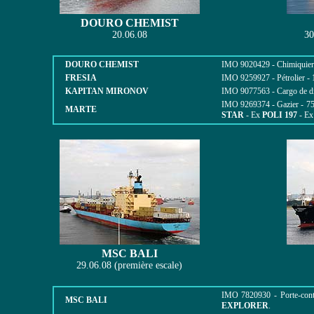
DOURO CHEMIST
20.06.08
30
DOURO CHEMIST
IMO 9020429 - Chimiquier -
FRESIA
IMO 9259927 - Pétrolier - 
KAPITAN MIRONOV
IMO 9077563 - Cargo de div
IMO 9269374 - Gazier - 75
MARTE
STAR
- Ex
POLI 197
- E
MSC BALI
29.06.08 (première escale)
IMO 7820930 - Porte-cont
MSC BALI
EXPLORER
.