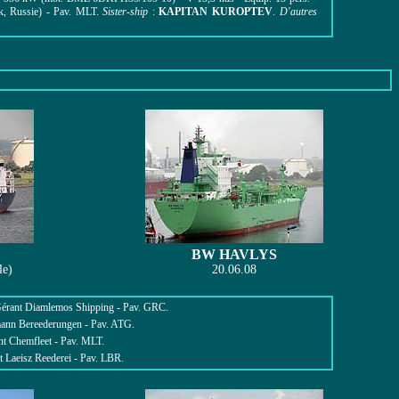
k, Russie) - Pav. MLT.
Sister-ship
:
KAPITAN KUROPTEV
.
D'autres
BW HAVLYS
le)
20.06.08
 Gérant Diamlemos Shipping - Pav. GRC.
mann Bereederungen - Pav. ATG.
nt Chemfleet - Pav. MLT.
 Laeisz Reederei - Pav. LBR.