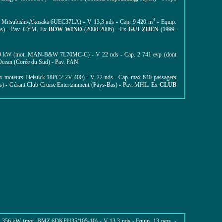
3
. Mitsubishi-Akasaka 6UEC37LA) - V 13,3 nds - Cap. 9 420 m
- Equip.
Bas) - Pav. CYM.
Ex
BOW WIND
(2000-2006) - Ex
GUI ZHEN
(1999-
1 769 kW (mot. MAN-B&W 7L70MC-C) - V 22 nds - Cap. 2 741 evp (dont
Ocean (Corée du Sud) - Pav. PAN.
x moteurs Pielstick 18PC2-2V-400) - V 22 nds - Cap. max 640 passagers
s) - Gérant Club Cruise Entertainment (Pays-Bas) - Pav. MHL.
Ex
CLUB
3 356 kW (mot. BMZ 6DKPH35/105-10) - V 13,3 nds - Equip. 13 pers. -