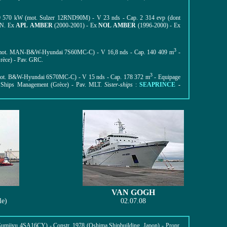
29 570 kW (mot. Sulzer 12RND90M) - V 23 nds - Cap. 2 314 evp (dont
PAN. Ex
APL AMBER
(2000-2001) - Ex
NOL AMBER
(1996-2000) - Ex
3
W (mot. MAN-B&W-Hyundai 7S60MC-C) - V 16,8 nds - Cap. 140 409 m
-
rèce) - Pav. GRC.
3
 (mot. B&W-Hyundai 6S70MC-C) - V 15 nds - Cap. 178 372 m
- Equipage
is Ships Management (Grèce) - Pav. MLT.
Sister-ships
:
SEAPRINCE
-
VAN GOGH
le)
02.07.08
umijyu 4SA16CY) - Constr. 1978 (Oshima Shipbuilding, Japon) - Propr.