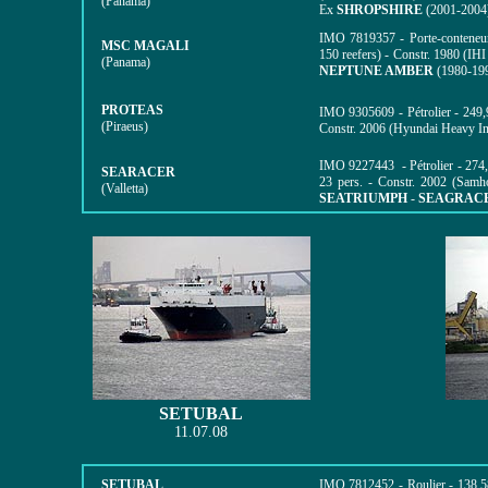
(Panama)
Ex
SHROPSHIRE
(2001-2004
IMO
7819357 - Porte-contene
MSC MAGALI
150 reefers) - Constr. 1980 (I
(Panama)
NEPTUNE AMBER
(1980-199
PROTEAS
IMO
9305609 - Pétrolier -
249,
(Piraeus)
Constr. 2006 (Hyundai Heavy In
IMO
9227443 - Pétrolier - 27
SEARACER
23 pers. - Constr. 2002 (Samh
(Valletta)
SEATRIUMPH
-
SEAGRAC
SETUBAL
11.07.08
SETUBAL
IMO
7812452 - Roulier -
138,5