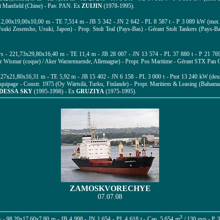
t Manfield (Chine) - Pav. PAN.
Ex
ZUIJIN
(1978-1995).
12,00x19,00x10,00 m - TE 7,514 m - JB 5 342 - JN 2 642 - PL 8 587 t - P 3 089 kW (mot
Usuki Zosensho, Usuki, Japon) - Prop. Stolt Teal (Pays-Bas) - Gérant Stolt Tankers (Pays-
urs - 221,73x29,80x16,40 m - TE 11,4 m - JB 28 007 - JN 13 574 - PL 37 880 t - P 2
ker Wismar (coque) / Aker Warnemuende, Allemagne) - Propr. Pos Maritime - Gérant STX Pan 
,27x21,80x16,31 m - TE 5,92 m - JB 15 402 - JN 6 158 - PL 3 000 t - Ptot 13 240 kW (deu
équipage - Constr. 1975 (Oy Wärtsilä, Turku, Finlande) - Propr. Maritiem & Leasing (Bahama
DESSA SKY
(1995-1998) - Ex
GRUZIYA
(1975-1995).
ZAMOSKVORECHYE
07.07.08
3
 - 98,20x17,60x7,80 m - JB 4 998 - JN 1 654 - PL 4 618 t - Cap. 5 654 m
/ 130 evp - P 