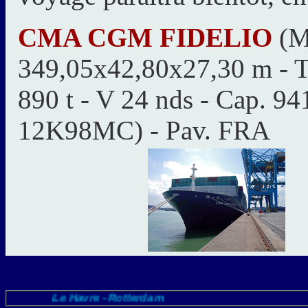
CMA CGM FIDELIO
(Ma
349,05x42,80x27,30 m - T
890 t - V 24 nds - Cap.
12K98MC) - Pav. FRA
Le Havre - Rotterdam