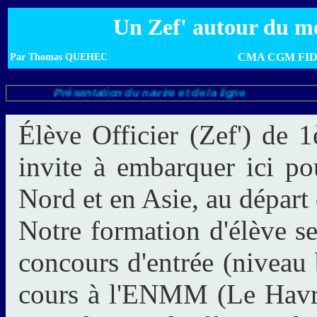
Un Zef' autour du m
CMA CGM FI
Par Thomas QUEHEC
Présentation du navire et de la ligne
Élève Officier (Zef') de 
invite à embarquer ici 
Nord et en Asie, au départ
Notre formation d'élève s
concours d'entrée (niveau
cours à l'ENMM (Le Havre 