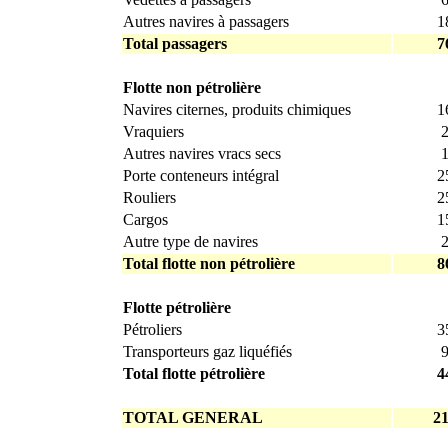
Autres navires à passagers
1
Total passagers
7
Flotte non pétrolière
Navires citernes, produits chimiques
1
Vraquiers
Autres navires vracs secs
Porte conteneurs intégral
2
Rouliers
2
Cargos
1
Autre type de navires
Total flotte non pétrolière
8
Flotte pétrolière
Pétroliers
3
Transporteurs gaz liquéfiés
Total flotte pétrolière
4
TOTAL GENERAL
2