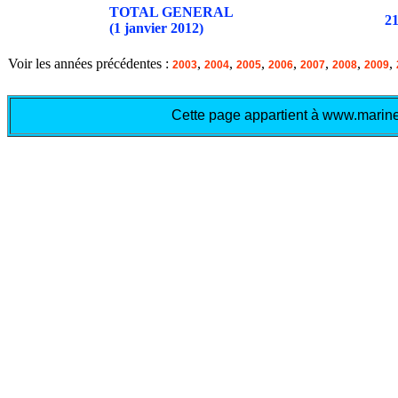
TOTAL GENERAL
2
(1 janvier 2012)
Voir les années précédentes :
,
,
,
,
,
,
,
2003
2004
2005
2006
2007
2008
2009
Cette page appartient à www.marine