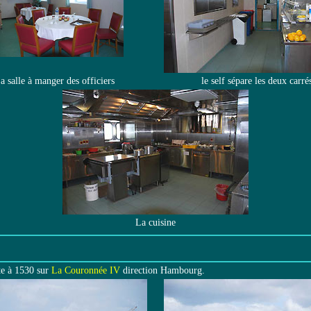
a salle à manger des officiers
le self sépare les deux carré
La cuisine
ote à 1530 sur
La Couronnée IV
direction Hambourg.