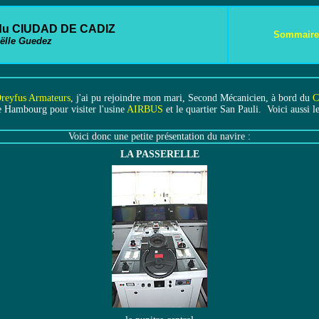
 du CIUDAD DE CADIZ
Sommaire
ëlle Guedez
reyfus Armateurs
, j'ai pu rejoindre mon mari, Second Mécanicien, à bord du
C
de Hambourg pour visiter l'usine
AIRBUS
et le quartier San Pauli. Voici aussi l
Voici donc une petite présentation du navire :
LA PASSERELLE