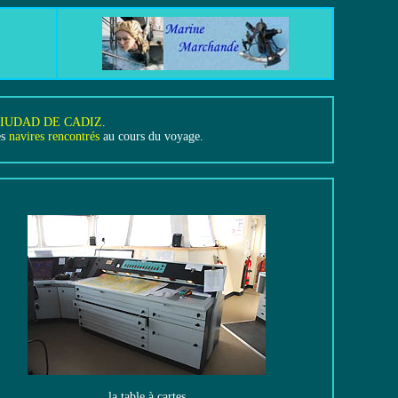
IUDAD DE CADIZ
.
es
navires rencontrés
au cours du voyage.
la table à cartes