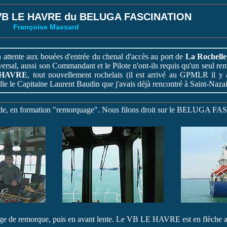
 VB LE HAVRE du BELUGA FASCINATION
Françoise Massard
 attente aux bouées d'entrée du chenal d'accès au port de
La Rochelle
versal, aussi son Commandant et le Pilote n'ont-ils requis qu'un seul r
 HAVRE
, tout nouvellement rochelais (il est arrivé au GPMLR il y
relle le Capitaine Laurent Baudin que j'avais déjà rencontré à Saint-Naz
arde, en formation "remorquage". Nous filons droit sur le BELUGA F
ge de remorque, puis en avant lente. Le VB LE HAVRE est en flèche ar