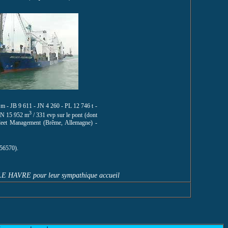
m - JB 9 611 - JN 4 260 - PL 12 746 t -
3
GRN 15 952 m
/ 331 evp sur le pont (dont
Fleet Management (Brême, Allemagne) -
56570).
B LE HAVRE pour leur sympathique accueil