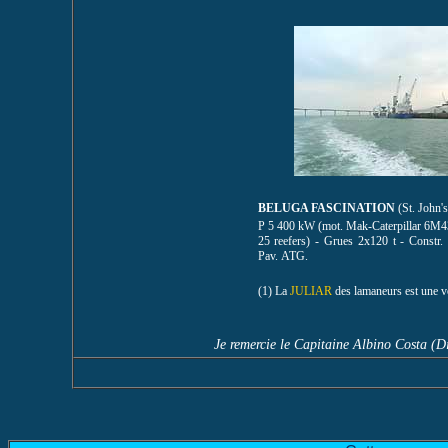
BELUGA FASCINATION
(St. John'
P 5 400 kW (mot. Mak-Caterpillar 6M43)
25 reefers) - Grues 2x120 t - Constr.
Pav. ATG.
(1) La
JULIAR
des lamaneurs est une ve
Je remercie le Capitaine Albino Costa (