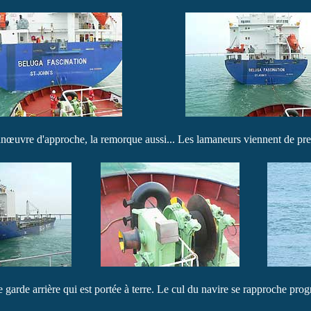
nœuvre d'approche, la remorque aussi... Les lamaneurs viennent de pren
 garde arrière qui est portée à terre. Le cul du navire se rapproche pro