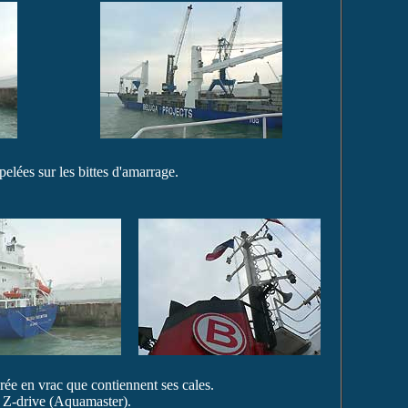
elées sur les bittes d'amarrage.
 en vrac que contiennent ses cales.
s Z-drive (Aquamaster).