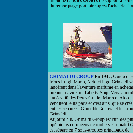
impliqué dans les services de support à l'of
du remorquage portuaire après l'achat de l'
GRIMALDI GROUP
En 1947, Guido et s
frères Luigi, Mario, Aldo et Ugo Grimaldi s
lancèrent dans l'aventure maritime en achetan
premier navire, un Liberty Ship. Vers la moit
années 90, les frères Guido, Mario et Aldo
vendirent leurs parts et c'est ainsi que se cré
entités séparées: Grimaldi Genova et le Gro
Grimaldi.
Aujourd'hui, Grimaldi Group est l'un des plu
opérateurs européens de rouliers. Grimaldi 
est séparé en 7 sous-groupes principaux de