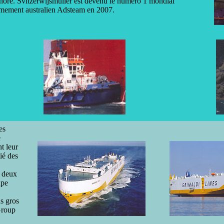
fshore. Svitzerwijsmuller est devenu le numéro 1 mondial
armement australien Adsteam en 2007.
es
e
t leur
ié des
a deux
upe
s gros
Group