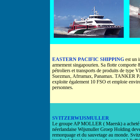
EASTERN PACIFIC SHIPPING
est un 
armement singapourien. Sa flotte comporte 8
pétroliers et transports de produits de type
Suezmax, Afrramax, Panamax. TANKER 
exploite également 10 FSO et emploie envir
personnes.
SVITZERWIJSMULLER
Le groupe AP MOLLER ( Maersk) a acheté en
néerlandaise Wijsmuller Groep Holding devena
remorquage et du sauvetage au monde. Svitze