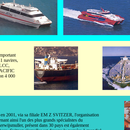
important
1 navires,
 VLCC,
PACIFIC
on 4 000
 2001, via sa filiale EM Z SVITZER, l'organisation
nt ainsi l'un des plus grands spécialistes du
rwijsmuller, présent dans 30 pays est également