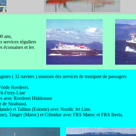
00 ans,
rvices réguliers
es écossaises et les
ies ( 32 navires ) assurant des services de transport de passagers
Förde Reederei.
lt-Ferry-Line
ndes avec Reederei Hiddensee
ir de Stralsund.
nlande) et Tallinn (Estonie) avec Nordic Jet Line.
agne), Tanger (Maroc) et Gibraltar avec FRS Maroc et FRS Iberia.