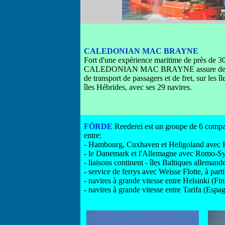
CALEDONIAN MAC BRAYNE
Fort d'une expérience maritime de près de 3
CALEDONIAN MAC BRAYNE assure des se
de transport de passagers et de fret, sur les îl
îles Hébrides, avec ses 29 navires.
FÖRDE
Reederei est un groupe de 6 compagn
entre:
- Hambourg, Cuxhaven et Heligoland avec 
- le Danemark et l'Allemagne avec Romo-Sy
- liaisons continent - îles Baltiques allema
- service de ferrys avec Weisse Flotte, à part
- navires à grande vitesse entre Helsinki (Fi
- navires à grande vitesse entre Tarifa (Esp