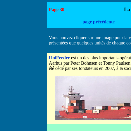
La
Page 30
page précédente
Vous pouvez cliquer sur une image pour la v
présentées que quelques unités de chaque c
UniFeeder
est un des plus importants opéra
Aarhus par Peter Bohnsen et Tonny Paulsen. U
été cédé par ses fondateurs en 2007, à la so