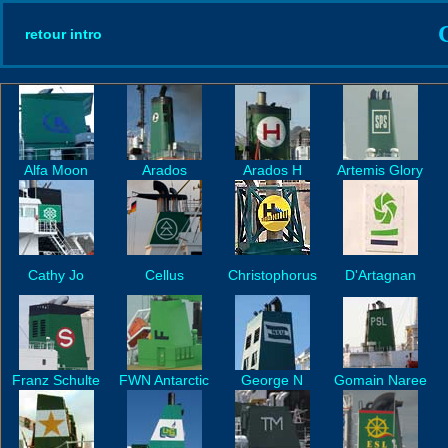
retour intro
Alfa Moon
Arados
Arados H
Artemis Glory
Cathy Jo
Cellus
Christophorus
D'Artagnan
Franz Schulte
FWN Antarctic
George N
Gomain Naree