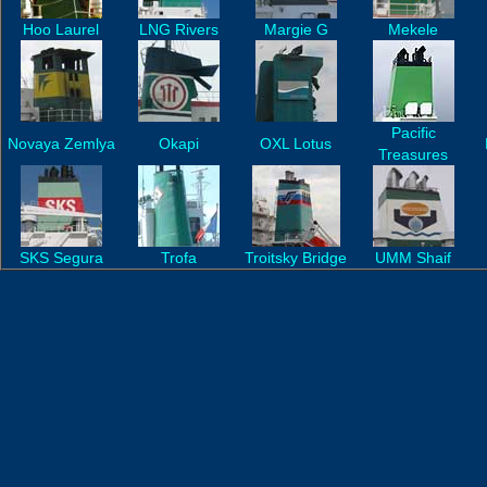
Hoo Laurel
LNG Rivers
Margie G
Mekele
Pacific
Novaya Zemlya
Okapi
OXL Lotus
Treasures
SKS Segura
Trofa
Troitsky Bridge
UMM Shaif