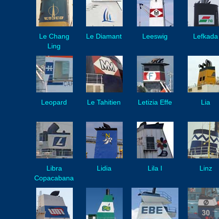
Le Chang
Le Diamant
Leeswig
Lefkada
Ling
Leopard
Le Tahitien
Letizia Effe
Lia
Libra
Lidia
Lila I
Linz
Copacabana