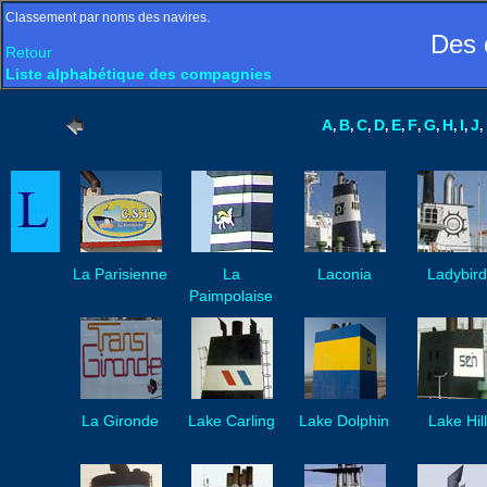
Classement par noms des navires.
Des 
Retour
Liste alphabétique des compagnies
A
B
C
D
E
F
G
H
I
J
,
,
,
,
,
,
,
,
,
,
La Parisienne
La
Laconia
Ladybir
Paimpolaise
La Gironde
Lake Carling
Lake Dolphin
Lake Hill