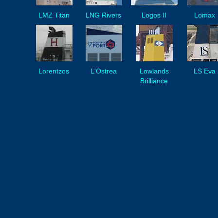
LMZ Titan
LNG Rivers
Logos II
Lomax
Lorentzos
L'Ostrea
Lowlands
LS Eva
Brilliance