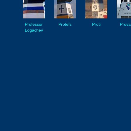
Professor
Protefs
Proti
Prova
Logachev