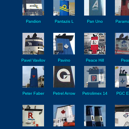
Pandion
Pantazis L
Pan Uno
Param
Pavel Vavilov
Pavino
Peace Hill
Pear
Peter Faber
Petrel Arrow
Petrolimex 14
PGC Ei