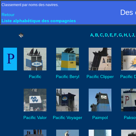
Classement par noms des navires.
Des 
Retour
Liste alphabétique des compagnies
A
B
C
D
E
F
G
H
I
J
,
,
,
,
,
,
,
,
,
,
Pacific
Pacific Beryl
Pacific Clipper
Pacific
Pacific Valor
Pacific Voyager
Paimpol
Pakso