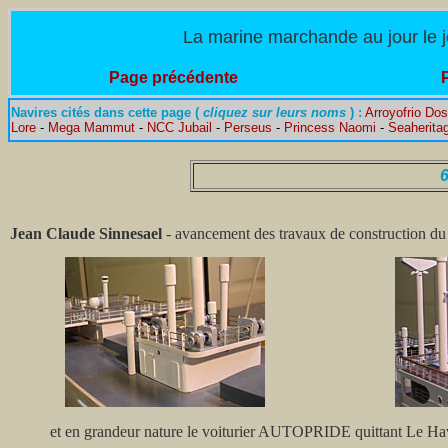
La marine marchande au jour le jo
Page précédente
Navires cités dans cette page (
cliquez sur leurs noms
) :
Arroyofrio Do
Lore
-
Mega Mammut
-
NCC Jubail
-
Perseus
-
Princess Naomi
-
Seaherita
6
Jean Claude Sinnesael
- avancement des travaux de construction d
et en grandeur nature le voiturier AUTOPRIDE quittant Le Ha