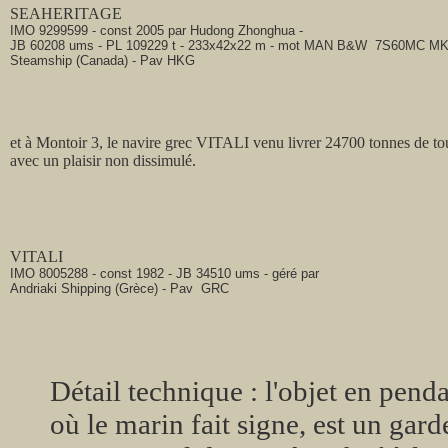
SEAHERITAGE
IMO 9299599 - const 2005 par Hudong Zhonghua -
JB 60208 ums - PL 109229 t - 233x42x22 m - mot MAN B&W 7S60MC MK - 
Steamship (Canada) - Pav HKG
et à Montoir 3, le navire grec VITALI venu livrer 24700 tonnes de tou
avec un plaisir non dissimulé.
VITALI
IMO 8005288 - const 1982 - JB 34510 ums - géré par
Andriaki Shipping (Grèce) - Pav GRC
Détail technique : l'objet en pen
où le marin fait signe, est un garde