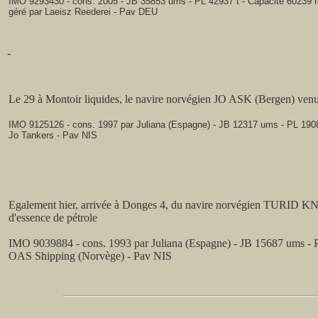
IMO 9293430 - cons. 2005 - JB 35853 ums - PL 42937 t - Capacité 60239 
géré par Laeisz Reederei - Pav DEU
-
Le 29 à Montoir liquides, le navire norvégien JO ASK (Bergen) venu
IMO 9125126 - cons. 1997 par Juliana (Espagne) - JB 12317 ums - PL 1908
Jo Tankers - Pav NIS
Egalement hier, arrivée à Donges 4, du navire norvégien TURID 
d'essence de pétrole
IMO 9039884 - cons. 1993 par Juliana (Espagne) - JB 15687 ums - 
OAS Shipping (Norvège) - Pav NIS