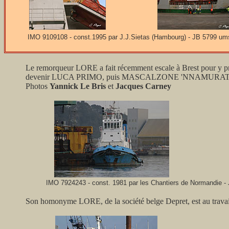
IMO 9109108 - const.1995 par J.J.Sietas (Hambourg) - JB 5799 um
Le remorqueur LORE a fait récemment escale à Brest pour y p
devenir LUCA PRIMO, puis MASCALZONE 'NNAMURAT
Photos
Yannick Le Bris
et
Jacques Carney
IMO 7924243 - const. 1981 par les Chantiers de Normandie - 
Son homonyme LORE, de la société belge Depret, est au travai