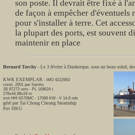
son poste. Il devrait être fixé à l'a
de façon à empêcher d'éventuels 
pour s'installer à terre. Cet access
la plupart des ports, est souvent di
maintenir en place
Bernard Torchy
- Le 3 février à Dunkerque, sous un beau soleil, de
KWK EXEMPLAR -
IMO 9222950
const. 2001 par Samho
JB 87273 ums - PL 169624 t
278x44,98x24 m
mot HHI 6S70MC - 17098 KW - V 14,8 nds
géré par Tai Chong Cheang Steamship
Pav HKG