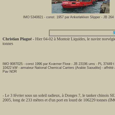
IMO 5340821 - const. 1957 par Ankerløkken Slipper - JB 
5
Christian Plagué -
Hier 04-02 à Montoir Liquides, le navire norvég
tonnes
IMO 9087025 - const 1996 par Kværner Florø - JB 23196 ums - PL 37449 t
10422 kW - armateur National Chemical Carriers (Arabie Saoudite) - affrété 
Pav NOR
- Le 3 février sous un soleil radieux, à Donges 7, le tanker chinoi
2005, long de 233 mètres et d'un port en lourd de 106229 tonnes (I