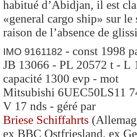
habitué d’Abidjan, il est cla
«general cargo ship» sur le 
raison de l’absence de glissi
- const 1998 pa
IMO 9161182
JB 13066 - PL 20572 t - L 
capacité 1300 evp - mot
Mitsubishi 6UEC50LS11 7
V 17 nds - géré par
Briese Schiffahrts
(Allemag
ex BBC Ostfriesland, ex G