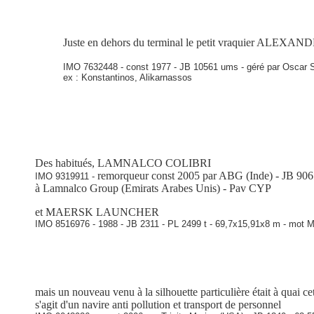
Juste en dehors du terminal le petit vraquier ALEXAN
IMO 7632448 - const 1977 - JB 10561 ums - géré par Oscar
ex : Konstantinos, Alikarnassos
Des habitués, LAMNALCO COLIBRI
remorqueur const 2005 par ABG (Inde) - JB 906
IMO 9319911 -
à Lamnalco Group (Emirats Arabes Unis) - Pav CYP
et MAERSK LAUNCHER
IMO 8516976 - 1988 - JB 2311 - PL 2499 t - 69,7x15,91x8 m - mot
mais un nouveau venu à la silhouette particulière était à q
s'agit d'un navire anti pollution et transport de personnel