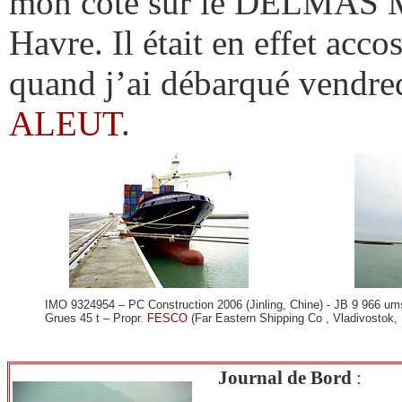
mon côté sur le DELMAS 
Havre. Il était en effet acco
quand j’ai débarqué vendred
ALEUT
.
IMO 9324954 – PC Construction 2006 (Jinling, Chine) - JB 9 966 um
Grues 45 t – Propr.
FESCO
(Far Eastern Shipping Co , Vladivostok
Journal de Bord
: