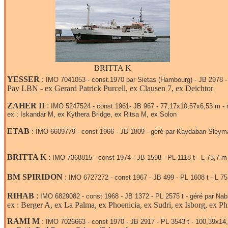
BRITTA K
YESSER
:
IMO 7041053 - const.1970 par Sietas (Hambourg) - JB 2978 - 
Pav LBN - ex Gerard Patrick Purcell, ex Clausen 7, ex Deichtor
ZAHER II
:
IMO 5247524 - const 1961- JB 967 - 77,17x10,57x6,53 m - 
ex : Iskandar M, ex Kythera Bridge, ex Ritsa M, ex Solon
ETAB
:
IMO 6609779 - const 1966 - JB 1809 - géré par Kaydaban Sleyman
BRITTA K
:
IMO 7368815 - const 1974 - JB 1598 - PL 1118 t - L 73,7 m
BM SPIRIDON
:
IMO 6727272 - const 1967 - JB 499 - PL 1608 t - L 75
RIHAB
:
IMO 6829082 - const 1968 - JB 1372 - PL 2575 t - géré par Nab
ex : Berger A, ex La Palma, ex Phoenicia, ex Sudri, ex Isborg, ex P
RAMI M
:
IMO 7026663 - const 1970 - JB 2917 - PL 3543 t - 100,39x1