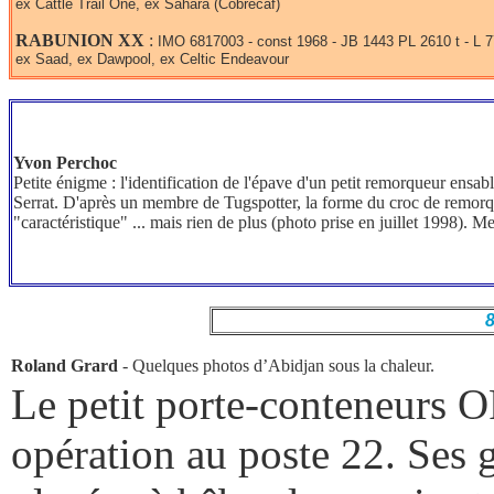
ex Cattle Trail One, ex Sahara (Cobrecaf)
RABUNION
XX
:
IMO 6817003 - const 1968 - JB 1443 PL 2610 t - L 
ex Saad, ex Dawpool, ex Celtic Endeavour
Yvon Perchoc
Petite énigme : l'identification de l'épave d'un petit remorqueur ensa
Serrat. D'après un membre de Tugspotter, la forme du croc de remorqu
"caractéristique" ... mais rien de plus (photo prise en juillet 1998). 
8
Roland Grard
- Quelques photos d’Abidjan sous la chaleur.
Le petit porte-conteneurs 
opération au poste 22. Ses 