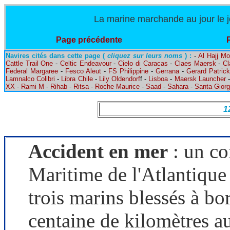
La marine marchande au jour le jo
Page précédente
Navires cités dans cette page (
cliquez sur leurs noms
) :
-
Al Hajj Mo
Cattle Trail One
-
Celtic Endeavour
-
Cielo di Caracas
-
Claes Maersk
-
Cl
Federal Margaree
-
Fesco Aleut
-
FS Philippine
-
Gerrana
-
Gerard Patrick
Lamnalco Colibri
-
Libra Chile
-
Lily Oldendorf
f -
Lisboa
-
Maersk Launcher
XX
-
Rami M
-
Rihab
-
Ritsa
-
Roche Maurice
-
Saad
-
Sahara
-
Santa Giorg
1
Accident en mer
: un co
Maritime de l'Atlantique 
trois marins blessés à b
centaine de kilomètres 