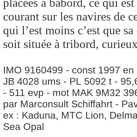
placées à bâbord, ce qui est
courant sur les navires de ce
qui l’est moins c’est que s
soit située à tribord, curieu
IMO 9160499 - const 1997 en 
JB 4028 ums - PL 5092 t - 95,
- 511 evp - mot MAK 9M32 39
par Marconsult Schiffahrt - P
ex : Kaduna, MTC Lion, Delm
Sea Opal