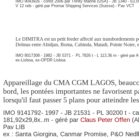
IMO 9043926 - const 2006 par Trinity Marine (USA) - JB 1340 - 63,5
V 12 nds - géré par Promar Shipping Services (Suisse) - Pav VCT
Le DIMITRA est un petit feeder affecté aux transbordements pou
Delmas entre Abidjan, Boma, Cabinda, Matadi, Pointe Noire, e
IMO 8017308 - 1982 - JB 5371 - PL 7826 t - L 113,36 m - géré par A
ex-Lisboa, ex-OPDR Lisboa
Appareillage du CMA CGM LAGOS, beaucou
bord, les
pontées importantes ne favorisent pa
lorsqu'il faut passer 5 plans pour atteindre les
IMO 9141792- 1997 - JB 21531 - PL 30200 t - ca
181,92x29,8x..m - géré par
Claus Peter Offen
(A
Pav LIB
ex : Santa Giorgina, Canmar Promise,
P&O Nedll