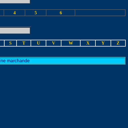
4
5
6
S
T
U
V
W
X
Y
Z
arine marchande