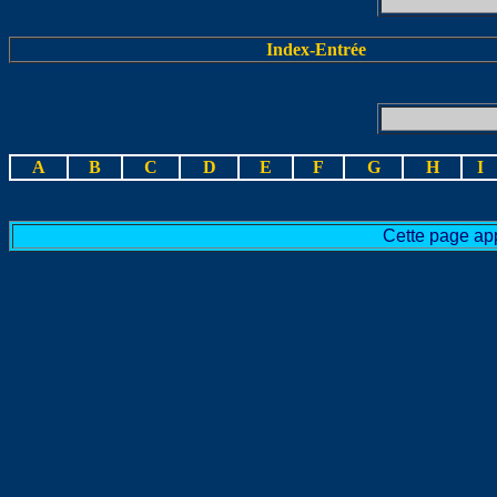
Index-Entrée
A
B
C
D
E
F
G
H
I
Cette page app