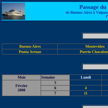
Passage du
de Buenos Aires à Valp
F
Buenos Aires
Montevideo
Punta Arenas
Puerto Chacabu
Mois
Semaine
Lundi
5
Février
6
4
2008
7
11