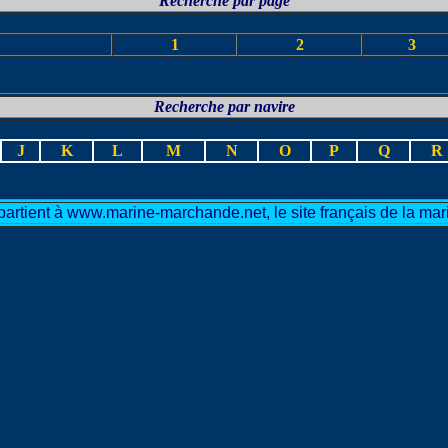
Recherche par page
1
2
3
Recherche par navire
J
K
L
M
N
O
P
Q
R
artient à www.marine-marchande.net, le site français de la m