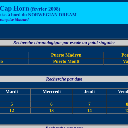
 Cap Horn
(février 2008)
araiso à bord du NORWEGIAN
DREAM
rançoise Massard
Recherche chronologique par escale ou point singulier
Puerto Madryn
Por
co
Puerto Montt
Va
Recherche par date
Mardi
Mercredi
Jeudi
Vend
5
6
7
12
13
14
1