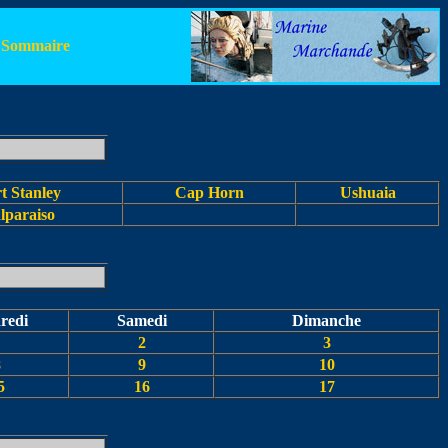
Sommaire
t Stanley
Cap Horn
Ushuaia
lparaiso
redi
Samedi
Dimanche
2
3
8
9
10
5
16
17