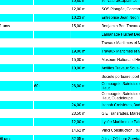
10,80 m
Te Natura/Captain Ju,
12,00 m
SOS Plongée, Concar
10,23 m
Entreprise Jean Negri 
1 ums
15,00 m
Benjamin Bon Travaux
Lamanage Huchet De
Travaux Maritimes et
19,00 m
Travaux Maritimes et
15,00 m
Muséum National d'Hist
10,00 m
Antilles Travaux Sous-
Société portuaire, por
Compagnie Saintoise d
60 t
26,00 m
Haut
Compagnie Saintoise d
Haut, Guadeloupe
24,00 m
Izenah Croisières, Ba
23,50 m
GIE Transrades, Marse
12,00 m
Lycée Maritime de Pa
14,62 m
Vinci Construction, Ru
06 ums
32,05 m
Jifmar Offshore Servic