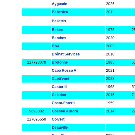
Ayguade
2025
Babeslea
2011
Bellatrix
Belure
1975
25
Benthos
2020
Biwi
2003
Bréhat Services
2010
227723070
Brotonne
1985
5
Capo Rosso V
2021
Capti'vent
2023
Castor III
1965
51
Celadon
2016
7
Chant-Ester II
1959
9698082
Coastal Aurora
2014
2
227095650
Colvert
Deauville