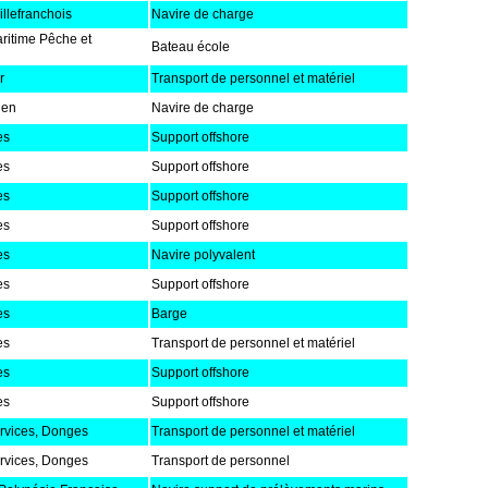
illefranchois
Navire de charge
aritime Pêche et
Bateau école
r
Transport de personnel et matériel
den
Navire de charge
es
Support offshore
es
Support offshore
es
Support offshore
es
Support offshore
es
Navire polyvalent
es
Support offshore
es
Barge
es
Transport de personnel et matériel
es
Support offshore
es
Support offshore
ervices, Donges
Transport de personnel et matériel
ervices, Donges
Transport de personnel