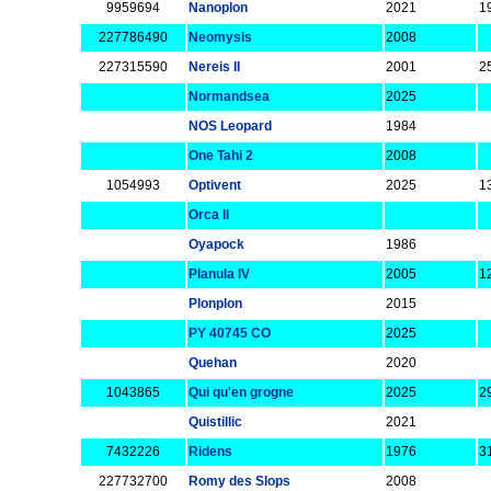
9959694
Nanoplon
2021
1
227786490
Neomysis
2008
227315590
Nereis II
2001
25
Normandsea
2025
NOS Leopard
1984
One Tahi 2
2008
1054993
Optivent
2025
1
Orca II
Oyapock
1986
Planula IV
2005
1
Plonplon
2015
PY 40745 CO
2025
Quehan
2020
1043865
Qui qu'en grogne
2025
2
Quistillic
2021
7432226
Ridens
1976
3
227732700
Romy des Slops
2008