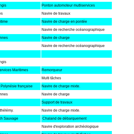
ngis
Ponton automoteur mutliservices
es
Navire de travaux
itime
Navire de charge en pontée
Navire de recherche océanographique
annes
Navire de charge
Navire de recherche océanographique
ngis
ervices Maritimes
Remorqueur
Multi tâches
olynésie française
Navire de charge mixte.
annes
Navire de charge
Support de travaux
rthélémy.
Navire de charge mixte.
ch Sauvage
Chaland de débarquement
Navire d'exploration archéologique