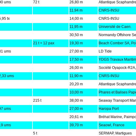
90 ums
72 t
26,80 m
Atlantique Scaphandre
11,94 m
CNRS-INSU
,95 tx
14,00 m
CNRS-INSU
11,95 m
Université de Caen.
30,50 m
Normandy Offshore Se
21 t + 12 pax
19,30 m
Beach Comber SA, Po
31 ums
27,00 m
LD Tide
17,50 m
YDGS Travaux Maritim
26,00 m
Société Oyapock-R2A, 
2,33 ums
11,90 m
CNRS-INSU
20,20 m
Atlantique Scaphandre
10,00 m
Phares et Balises Pap
215 t
38,00 m
Seaway Transport Marit
97 ums
27,00 m
Haropa Port
20,61 m
Bréhat Marine, Paimpo
19 ums
39,70 m
Seaowl, France
5 t
SERMAP, Martigues