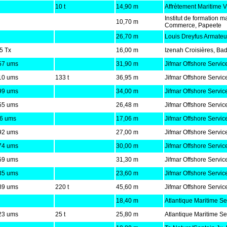
10 t
14,90 m
Affrètement Maritime V
Institut de formation m
10,70 m
Commerce, Papeete
26,70 m
Louis Dreyfus Armateu
5 Tx
16,00 m
Izenah Croisières, Ba
57 ums
31,90 m
Jifmar Offshore Servic
10 ums
133 t
36,95 m
Jifmar Offshore Servic
99 ums
34,00 m
Jifmar Offshore Servic
55 ums
26,48 m
Jifmar Offshore Servic
6 ums
17,06 m
Jifmar Offshore Servic
92 ums
27,00 m
Jifmar Offshore Servic
74 ums
30,00 m
Jifmar Offshore Servic
59 ums
31,30 m
Jifmar Offshore Servic
35 ums
23,60 m
Jifmar Offshore Servic
89 ums
220 t
45,60 m
Jifmar Offshore Servic
18,40 m
Atlantique Maritime S
23 ums
25 t
25,80 m
Atlantique Maritime S