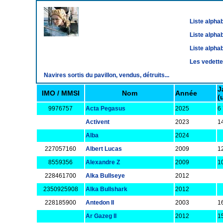
Liste alphab
Liste alphab
Liste alphab
Les vedett
Navires sortis du pavillon, vendus, détruits...
J
IMO / MMSI
Nom
Année
(
9976757
Acta Pegasus
2025
6
Activent
2023
1
Alba
2024
227057160
Albert Lucas
2009
1
8559356
Alexandre Z
2009
1
228461700
Alka Bullseye
2012
2350925908
Alka Bullshark
2012
228185900
Antedon II
2003
1
Ar Gazeg II
2012
1