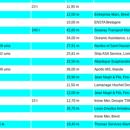
23 t
11,95 m
12,00 m
Entreprise Marc, Brest
10,00 m
ENSTA Bretagne
240 t
42,60 m
Seaway Transport Mar
34,00 m
Oceanic Assistance, Lo
09 ums
27,91 m
Nantes et Saint Nazai
02 ums
25,81 m
Ship ASA Service, Lori
22,50 m
Atlantique Scaphandre
89 ums
36,00 m
Apollo MS, Irlande
23,90 m
Jean Negri & Fils, Fos
11,50 m
Lamanage Huchet De
12,00 m
Jean Negri & Fils, Fos
15 t
12,70 m
Iroise Mer, Groupe TS
26,70 m
Louis Dreyfus Armateu
Iroise Mer, Brest
 tx
19,40 m
Thomas Services Mari