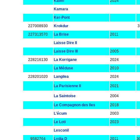
Kaimi
2024
Kamara
Ker-Pont
227008930
Krokdur
3
227313570
La Brise
2011
Laisse Dire II
Laisse Dire III
2005
228216130
La Korrigane
2024
La Méduse
2010
228201020
Langilea
2024
La Parisienne II
2021
La Saintoise
2004
Le Compagnon des Iles
2018
L'écum
2003
Le Loti
2023
Lesconil
9582764
Lydia D
2011
3