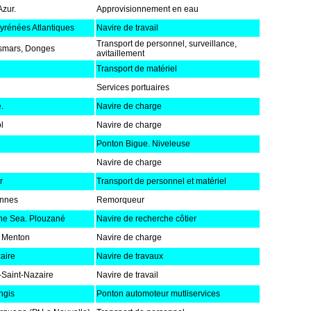
Azur.
Approvisionnement en eau
yrénées Atlantiques
Navire de travail
Transport de personnel, surveillance,
smars, Donges
avitaillement
Transport de matériel
Services portuaires
.
Navire de charge
l
Navire de charge
Ponton Bigue. Niveleuse
Navire de charge
r
Transport de personnel et matériel
annes
Remorqueur
the Sea. Plouzané
Navire de recherche côtier
, Menton
Navire de charge
aire
Navire de travaux
-Saint-Nazaire
Navire de travail
ngis
Ponton automoteur mutliservices