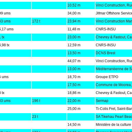
10,52 m
Vinci Construction, Ru
99 ums
34,00 m
Jifmar Offshore Servic
43 ums
172 t
23,94 m
Vinci Construction Mar
5,17 ums
11,48 m
CNRS-INSU
 tx
23,00 m
Chevrey & Fastout, C
,98 tx
12,59 m
CNRS-INSU
13,50 m
DCNS Brest
44,07 m
Vinci Construction, Ru
13,00 m
Méditerranéenne de S
5 ums
18,70 m
Groupe ETPO
17,50 m
Commune de Moorea, P
 tx
18,86 m
Chevrey & Fastout, C
33 ums
196 t
22,00 m
Sermap
25,00 m
Ti-Colis Fret, Saint-Ba
23 t
SA Tikehau Pearl Bea
14,50 m
Ministère de la culture