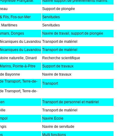
 Polynésie Française.
Navire support de prélèvements marins.
neau
Support de plongée
& Fils, Fos-sur-Mer
Servitudes
 Maritimes
Servitudes
smars, Donges
Navire de travail, support de plongée
 Mécaniques du Lavandou
Transport de matériel
 Mécaniques du Lavandou
Transport de matériel
oire naturelle, Dinard
Recherche scientifique
Marins, Pointe-à-Pitre
Support de travaux
t de Bayonne
Navire de travaux
e Transport, Terre-de-
Transport
e Transport, Terre-de-
den
Transport de personnel et matériel
ille
Transport de matériel
impol
Navire Ecole
ngis
Navire de servitude
es
Multi fonctions