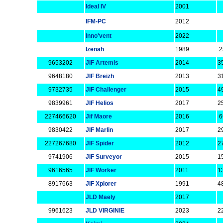
Ideal IV
2001
IFM-PC
2012
Inno'vent
2022
Izenah
1989
2
9653202
JIF Artemis
2014
3
9648180
JIF Breizh
2013
3
9732735
JIF Challenger
2015
4
9839961
JIF Helios
2017
2
227466620
Jif Maore
2016
6
9830422
JIF Marlin
2017
2
227267680
JIF Spider
2012
2
9741906
JIF Surveyor
2015
1
9616565
JIF Worker
2011
1
8917663
JIF Xplorer
1991
4
JLD Maely
2017
9961623
JLD VIRGINIE
2023
2