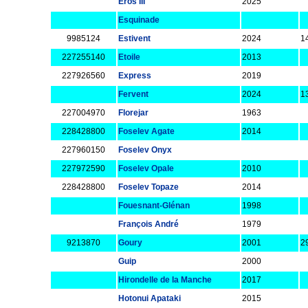
Eros III
2025
Esquinade
9985124
Estivent
2024
1
227255140
Etoile
2013
227926560
Express
2019
Fervent
2024
1
227004970
Florejar
1963
228428800
Foselev Agate
2014
227960150
Foselev Onyx
227972590
Foselev Opale
2010
228428800
Foselev Topaze
2014
Fouesnant-Glénan
1998
François André
1979
9213870
Goury
2001
2
Guip
2000
Hirondelle de la Manche
2017
Hotonui Apataki
2015