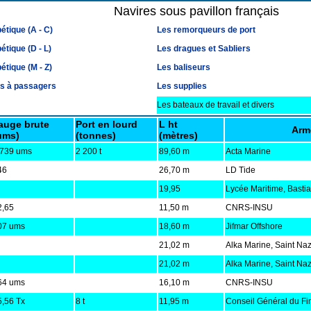
Navires sous pavillon français
étique (A - C)
Les remorqueurs de port
étique (D - L)
Les dragues et Sabliers
étique (M - Z)
Les baliseurs
es à passagers
Les supplies
Les bateaux de travail et divers
auge brute
Port en lourd
L ht
Arm
ums)
(tonnes)
(mètres)
 739 ums
2 200 t
89,60 m
Acta Marine
46
26,70 m
LD Tide
19,95
Lycée Maritime, Bastia
2,65
11,50 m
CNRS-INSU
07 ums
18,60 m
Jifmar Offshore
21,02 m
Alka Marine, Saint Naz
21,02 m
Alka Marine, Saint Naz
64 ums
16,10 m
CNRS-INSU
5,56 Tx
8 t
11,95 m
Conseil Général du Fin