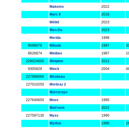
Makemo
2022
Marc II
2016
Mélité
2023
Men-Du
2023
Merida
1998
9698678
Milouin
1997
3
8626874
Minibex
1987
1
228024600
Miniplon
2012
9305829
Minck
2004
4
227988060
Mirabeau
227010250
Morbraz 2
Morrocoyo
227640650
Moss
1995
Moti'vent
2022
227597130
Myss
1990
Mytilus
1990
26