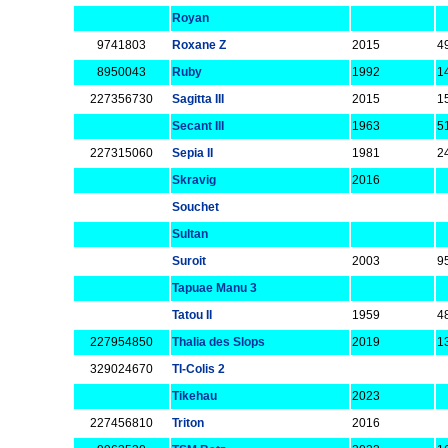
Royan
9741803
Roxane Z
2015
4
8950043
Ruby
1992
1
227356730
Sagitta III
2015
1
Secant III
1963
51
227315060
Sepia II
1981
24
Skravig
2016
Souchet
Sultan
Suroit
2003
9
Tapuae Manu 3
Tatou II
1959
48
227954850
Thalia des Slops
2019
1
329024670
TI-Colis 2
Tikehau
2023
227456810
Triton
2016