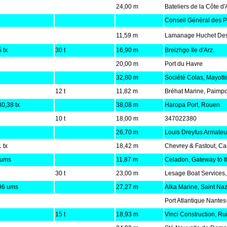
24,00 m
Bateliers de la Côte d'
Conseil Général des P
11,59 m
Lamanage Huchet De
 tx
30 t
16,90 m
Breizhgo Ile d'Arz.
20,00 m
Port du Havre
32,80 m
Société Colas, Mayotte
12 t
11,82 m
Bréhat Marine, Paimpo
30,38 tx
38,08 m
Haropa Port, Rouen
10 t
18,00 m
347022380
26,70 m
Louis Dreyfus Armateu
 tx
18,42 m
Chevrey & Fastout, C
 ums
11,87 m
Celadon, Gateway to 
30 t
23,00 m
Lesage Boat Services
96 ums
27,27 m
Alka Marine, Saint Naz
Port Atlantique Nantes
15 t
18,93 m
Vinci Construction, Ru