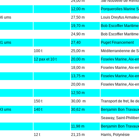
24,00 m
Sté Nouvelle de Remo
12,00 m
Porquerolles Marine S
46 ums
27,50 m
Louis Dreyfus Armateu
19,70 m
Bob Escoffier Maritime
24,90 m
Bob Escoffier Maritime
31 ums
27,40
Puget Financement
100 t
25,00 m
Méditerranéenne de Se
12 pax et 10 t
20,00 m
Foselev Marine, Aix-e
18,00 m
Foselev Marine, Aix-e
13,75 m
Foselev Marine, Aix-e
20,00 m
Foselev Marine, Aix-e
12,50 m
150 t
30,00 m
Transport de fret, Ile d
93 ums
140 t
30,62 m
Benjamin Bon Travaux
Seaway, Saint-Philiber
11,98 m
Benjamin Bon Travaux
12 t
21,15 m
Harris, Polynésie