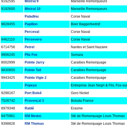
9192595
Mistral 9
Marseille Remorqueurs
9192600
Mistral 10
Marseille Remorqueurs
Paladinu
Corse Naval
9828455
Papillon
Boer Baggerbedrijf
Perceval
Corse Naval
9462110
Persevero
Corse Naval
6714756
Petrel
Nantes et Saint Nazaire
9906245
Plis Fos
Somara
8002999
Pointe Jarry
Caraibes Remorquage
9830850
Pointe Tali
Caraibes Remorquage
9943425
Pointe Vigie 2
Caraibes Remorquage
Popeye
Entreprise Jean Negri & Fils, Fos-su
9298167
Port Boisé
Goro Nickel
7526742
Provençal 3
Boluda France
8979348
Rablé
Erasme
9475961
RM Medoc
Sté de Remorquage Louis Thomas
9398826
RM Thomas
Sté de Remorquage Louis Thomas