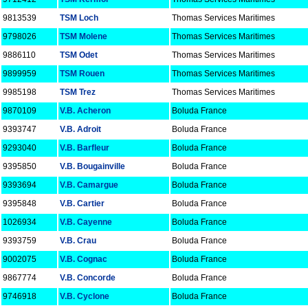
9813539
TSM Loch
Thomas Services Maritimes
9798026
TSM Molene
Thomas Services Maritimes
9886110
TSM Odet
Thomas Services Maritimes
9899959
TSM Rouen
Thomas Services Maritimes
9985198
TSM Trez
Thomas Services Maritimes
9870109
V.B. Acheron
Boluda France
9393747
V.B. Adroit
Boluda France
9293040
V.B. Barfleur
Boluda France
9395850
V.B. Bougainville
Boluda France
9393694
V.B. Camargue
Boluda France
9395848
V.B. Cartier
Boluda France
1026934
V.B. Cayenne
Boluda France
9393759
V.B. Crau
Boluda France
9002075
V.B. Cognac
Boluda France
9867774
V.B. Concorde
Boluda France
9746918
V.B. Cyclone
Boluda France