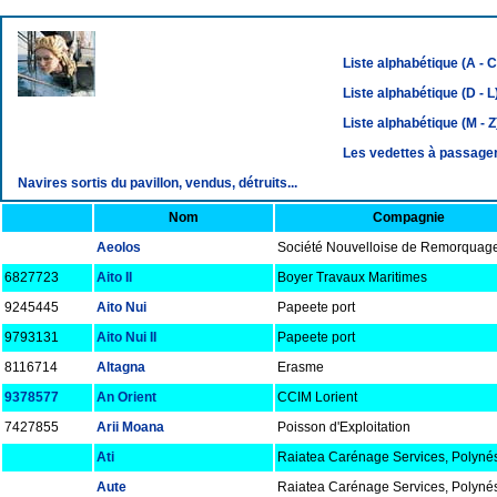
Liste alphabétique (A - C
Liste alphabétique (D - L
Liste alphabétique (M - Z
Les vedettes à passage
Navires sortis du pavillon, vendus, détruits...
Nom
Compagnie
Aeolos
Société Nouvelloise de Remorquag
6827723
Aito II
Boyer Travaux Maritimes
9245445
Aito Nui
Papeete port
9793131
Aito Nui II
Papeete port
8116714
Altagna
Erasme
9378577
An Orient
CCIM Lorient
7427855
Arii Moana
Poisson d'Exploitation
Ati
Raiatea Carénage Services, Polyné
Aute
Raiatea Carénage Services, Polyné