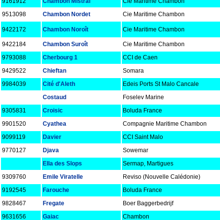
9161912
Chambon Mistral
Cie Maritime Chambon
9513098
Chambon Nordet
Cie Maritime Chambon
9422172
Chambon Noroît
Cie Maritime Chambon
9422184
Chambon Suroît
Cie Maritime Chambon
9793088
Cherbourg 1
CCI de Caen
9429522
Chieftan
Somara
9984039
Cité d'Aleth
Edeis Ports St Malo Cancale
Costaud
Foselev Marine
9305831
Croisic
Boluda France
9901520
Cyathea
Compagnie Maritime Chambon
9099119
Davier
CCI Saint Malo
9770127
Djava
Sowemar
Ella des Slops
Sermap, Martigues
9309760
Emile Viratelle
Reviso (Nouvelle Calédonie)
9192545
Farouche
Boluda France
9828467
Fregate
Boer Baggerbedrijf
9631656
Gaiac
Chambon