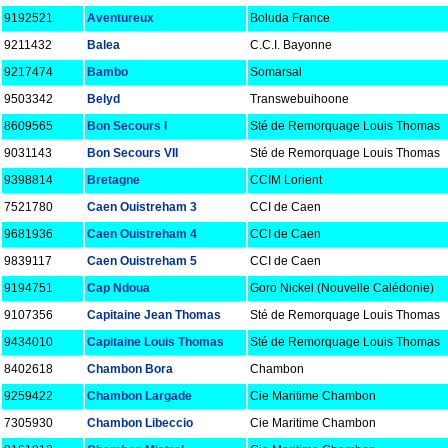
9192521
Aventureux
Boluda France
9211432
Balea
C.C.I. Bayonne
9217474
Bambo
Somarsal
9503342
Belyd
Transwebuihoone
8609565
Bon Secours I
Sté de Remorquage Louis Thomas
9031143
Bon Secours VII
Sté de Remorquage Louis Thomas
9398814
Bretagne
CCIM Lorient
7521780
Caen Ouistreham 3
CCI de Caen
9681936
Caen Ouistreham 4
CCI de Caen
9839117
Caen Ouistreham 5
CCI de Caen
9194751
Cap Ndoua
Goro Nickel (Nouvelle Calédonie)
9107356
Capitaine Jean Thomas
Sté de Remorquage Louis Thomas
9434010
Capitaine Louis Thomas
Sté de Remorquage Louis Thomas
8402618
Chambon Bora
Chambon
9259422
Chambon Largade
Cie Maritime Chambon
7305930
Chambon Libeccio
Cie Maritime Chambon