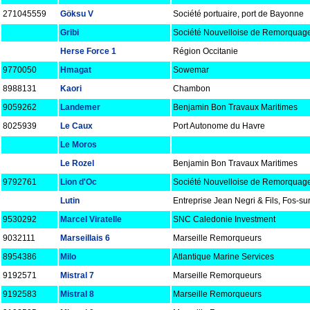
271045559
Göksu V
Société portuaire, port de Bayonne
Gribi
Société Nouvelloise de Remorquag
Herse Force 1
Région Occitanie
9770050
Hmagat
Sowemar
8988131
Kaori
Chambon
9059262
Landemer
Benjamin Bon Travaux Maritimes
8025939
Le Caux
Port Autonome du Havre
Le Moros
Le Rozel
Benjamin Bon Travaux Maritimes
9792761
Lion d'Oc
Société Nouvelloise de Remorquag
Lutin
Entreprise Jean Negri & Fils, Fos-su
9530292
Marcel Viratelle
SNC Caledonie Investment
9032111
Marseillais 6
Marseille Remorqueurs
8954386
Milo
Atlantique Marine Services
9192571
Mistral 7
Marseille Remorqueurs
9192583
Mistral 8
Marseille Remorqueurs