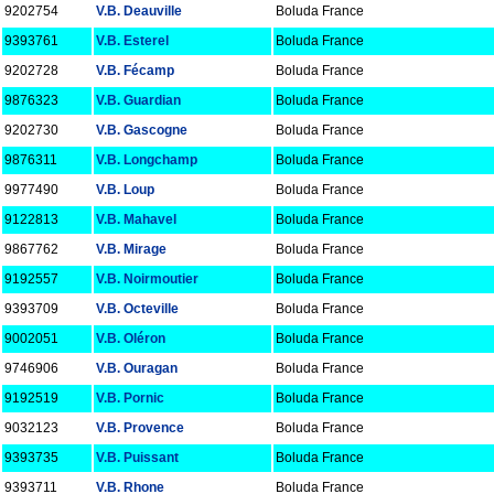
9202754
V.B. Deauville
Boluda France
9393761
V.B. Esterel
Boluda France
9202728
V.B. Fécamp
Boluda France
9876323
V.B. Guardian
Boluda France
9202730
V.B. Gascogne
Boluda France
9876311
V.B. Longchamp
Boluda France
9977490
V.B. Loup
Boluda France
9122813
V.B. Mahavel
Boluda France
9867762
V.B. Mirage
Boluda France
9192557
V.B. Noirmoutier
Boluda France
9393709
V.B. Octeville
Boluda France
9002051
V.B. Oléron
Boluda France
9746906
V.B. Ouragan
Boluda France
9192519
V.B. Pornic
Boluda France
9032123
V.B. Provence
Boluda France
9393735
V.B. Puissant
Boluda France
9393711
V.B. Rhone
Boluda France