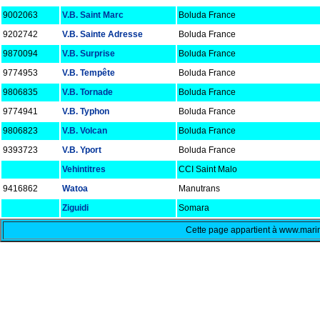
9002063
V.B. Saint Marc
Boluda France
9202742
V.B. Sainte Adresse
Boluda France
9870094
V.B. Surprise
Boluda France
9774953
V.B. Tempête
Boluda France
9806835
V.B. Tornade
Boluda France
9774941
V.B. Typhon
Boluda France
9806823
V.B. Volcan
Boluda France
9393723
V.B. Yport
Boluda France
Vehintitres
CCI Saint Malo
9416862
Watoa
Manutrans
Ziguidi
Somara
Cette page appartient à www.marin