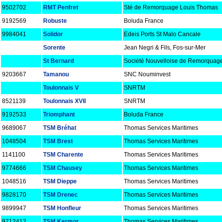
9502702
RMT Penfret
Sté de Remorquage Louis Thomas
9192569
Robuste
Boluda France
9984041
Solidor
Edeis Ports St Malo Cancale
Sorente
Jean Negri & Fils, Fos-sur-Mer
St Bernard
Société Nouvelloise de Remorquag
9203667
Tamanou
SNC Nouminvest
Toulonnais V
SNRTM
8521139
Toulonnais XVII
SNRTM
9192533
Triomphant
Boluda France
9689067
TSM Bréhat
Thomas Services Maritimes
1048504
TSM Brest
Thomas Services Maritimes
1141100
TSM Charente
Thomas Services Maritimes
9774666
TSM Chausey
Thomas Services Maritimes
1048516
TSM Dieppe
Thomas Services Maritimes
9828170
TSM Drenec
Thomas Services Maritimes
9899947
TSM Honfleur
Thomas Services Maritimes
9712412
TSM Kermor
Thomas Services Maritimes