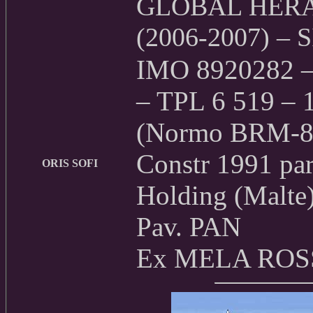
GLOBAL HERA 
(2006-2007) –
IMO 8920282 – 
– TPL 6 519 – 1
(Normo BRM-8)
Constr 1991 pa
ORIS SOFI
Holding (Malte)
Pav. PAN
Ex MELA ROSS