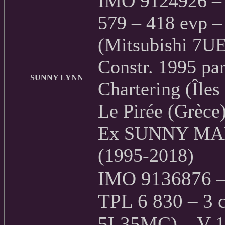
IMO 9124926 – 
579 – 418 evp –
(Mitsubishi 7U
Constr. 1995 pa
SUNNY LYNN
Chartering (Île
Le Pirée (Grèce
Ex SUNNY MAR
(1995-2018)
IMO 9136876 – 
TPL 6 830 – 3 
5L35MC) – V 1