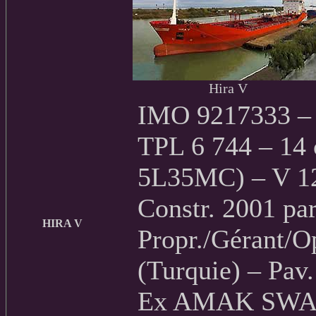
Hira V
IMO 9217333 – 
TPL 6 744 – 14
5L35MC) – V 12
Constr. 2001 par
HIRA V
Propr./Gérant/Op
(Turquie) – Pav
Ex AMAK SWAN