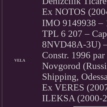
Denizcilik Ticare
Ex NOTOS (200
IMO 9149938 – 1
TPL 6 207 – Cap
8NVD48A-3U) – 
Constr. 1996 par
VELA
Novgorod (Russie
Shipping, Odess
Ex VERES (2007
ILEKSA (2000-2