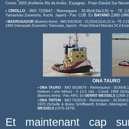
Constr. 2003 (Astlleros Ria de Aviles, Espagne) - Propr./Gérant Sur Navie
• CRIOLLO
- IMO 7225647 - Remorqueur - 30,46x8,64x3,81 m - TE 2,6 
Yamamoto Zosensho, Kochi, Japon) - Pav. CUB. Ex
BAYANO
(1980-1986
• MADRUGADOR
(Buenos Aires) - IMO 8303630 - 33,20x9,52x4,22 m - TE 3,31 m
1983 (Hanasaki Zosensho, Yokosuka, Japon) - Propr./Gérant Maruba SCA Empr
ONA TAURO
• ONA TAURO
- IMO 6818679 - Remorqueur - 30,60x8,18
moteurs / une hélice) - V 13,5 nds - Constr. 1968 (Sch
(Buenos Aires) - Pav. ARG. Ex
GERRIT WESSELS
(1968-1
• ONA TRITON
- IMO 7026510 - Remorqueur - 34,50x8,51x
1970 (Schulte & Bruns Schiffswerft, Emden, Allemagne)
WESSELS
(1970-1979).
Et maintenant cap su