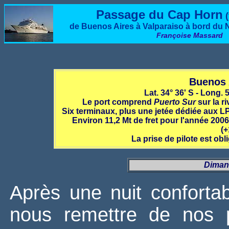
Passage du Cap Horn
(
de Buenos Aires à Valparaiso à bord
Françoise Massard
Buenos 
Lat. 34° 36' S - Long.
Le port comprend
Puerto Sur
sur la ri
Six terminaux, plus une jetée dédiée aux L
Environ 11,2 Mt de fret pour l'année 200
(+
La prise de pilote est ob
Dimanc
Après une nuit confortab
nous remettre de nos 