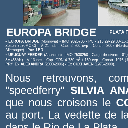
EUROPA BRIDGE
PLATA 
• EUROPA BRIDGE
(Monrovia) - IMO 9326706 - PC - 215,29x29,80x16,5
Zosen 7L70MC-C) - V 21 nds - Cap. 2 700 evp - Constr. 2007 (Nords
Allemagne) - Pav. LBR.
• URUGUAY FEEDER
(Asuncion) - IMO 7530250 - Cargo de divers - 81
3
8M453AK) - V 13 nds - Cap. GRN 4 730 m
/ 150 evp - Constr. 1976 (J
PRY. Ex
ALEXANDRA
(2000-2006) - Ex
CUXHAVEN
(1976-2000).
Nous retrouvons, co
"speedferry"
SILVIA AN
que nous croisons le
C
au port. La vedette de la
dans le Rio de La Plata..