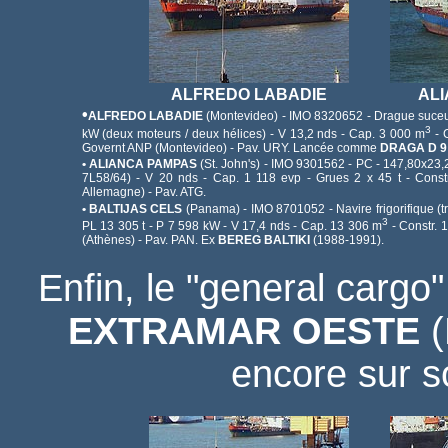
ALFREDO LABADIE
AL
•
ALFREDO LABADIE
(Montevideo) - IMO 8320652 - Drague suceuse
3
kW (deux moteurs / deux hélices) - V 13,2 nds - Cap. 3 000 m
- 
Governt ANP (Montevideo) - Pav. URY. Lancée comme
DRAGA D 9
• ALIANCA PAMPAS
(St. John's) - IMO 9301562 - PC - 147,80x23,
7L58/64) - V 20 nds - Cap. 1 118 evp - Grues 2 x 45 t - Cons
Allemagne) - Pav. ATG.
• BALTIJAS CELS
(Panama) - IMO 8701052 - Navire frigorifique (t
3
PL 13 305 t - P 7 598 kW - V 17,4 nds - Cap. 13 306 m
- Constr. 
(Athènes) - Pav. PAN. Ex
BEREG BALTIKI
(1988-1991).
Enfin, le "general cargo
EXTRAMAR OESTE
(
encore sur s