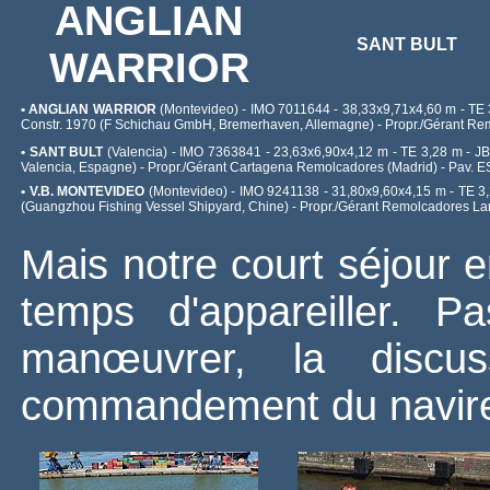
ANGLIAN
SANT BULT
WARRIOR
• ANGLIAN WARRIOR
(Montevideo) - IMO 7011644 - 38,33x9,71x4,60 m - TE 3,8
Constr. 1970 (F Schichau GmbH, Bremerhaven, Allemagne) - Propr./Gérant Re
• SANT BULT
(Valencia) - IMO 7363841 - 23,63x6,90x4,12 m - TE 3,28 m - JB 10
Valencia, Espagne) - Propr./Gérant Cartagena Remolcadores (Madrid) - Pav. E
• V.B. MONTEVIDEO
(Montevideo) - IMO 9241138 - 31,80x9,60x4,15 m - TE 3,20
(Guangzhou Fishing Vessel Shipyard, Chine) - Propr./Gérant Remolcadores La
Mais notre court séjour e
temps d'appareiller. 
manœuvrer, la discus
commandement du navire e