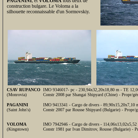
PAGANINI
, et
VOLOMA
tous deux de
construction bulgare. Le Voloma a la
silhouette reconnaissable d'un Sormovskiy.
CSAV RUPANCO
IMO 9346017- pc - 230,94x32,20x18,80 m - TE 12,
(Monrovia)
Constr 2008 par Shangai Shipyard (Chine) - Propr/gé
PAGANINI
IMO 9413341 - Cargo de divers - 89,90x15,20x7,10 m
(Saint John's)
Constr 2007 par Rousse Shipyard (Bulgarie) - Propr/
VOLOMA
IMO 7942946 - Cargo de divers - 114,06x13,02x5,52 
(Kingstown)
Constr 1981 par Ivan Dimitrov, Rousse (Bulgarie) -