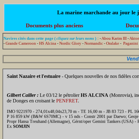
La marine marchande au jour le jo
Documents plus anciens
Docum
Navires cités dans cette page (
cliquez sur leurs noms
)
: -
Abou Karim III
-
Aktor
-
Grande Cameroon
-
HS Alcina
-
Nordic Glory
-
Normandic
-
Oralake
-
Paganini
Vend
Saint Nazaire et l'estuaire
- Quelques nouvelles de nos fidèles co
Gilbert Cailler :
Le 03/12 le pétrolier
HS ALCINA
(Monrovia), in
de Donges en croisant le
PENFRET
.
IMO 9221970 - 274,01x48,04x23,70 m - TE 16,00 m - JB 83 723 - PL 160
P 16 859 kW (B&W 6S70MC) - v 15 nds - Constr 2001 par Daewo; Geoje
Propr Hansa Treuhand (Allemagne), Gérnt/oper Gemini Tankers (USA) -
Ex
SOMJIN