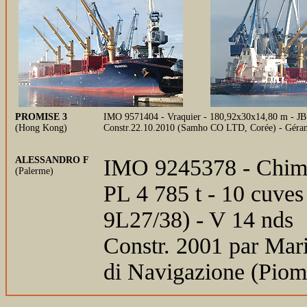
PROMISE 3
IMO 9571404 - Vraquier - 180,92x30x14,80 m - JB
(Hong Kong)
Constr.22.10.2010 (Samho CO LTD, Corée) - Géra
ALESSANDRO F
IMO 9245378 - Chimiq
(Palerme)
PL 4 785 t - 10 cuv
9L27/38) - V 14 nds
Constr. 2001 par Mari
di Navigazione (Piomb