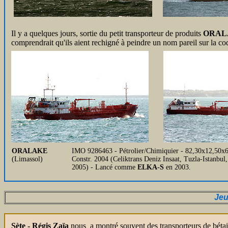
Il y a quelques jours, sortie du petit transporteur de produits
ORAL
comprendrait qu'ils aient rechigné à peindre un nom pareil sur la co
ORALAKE
IMO 9286463 - Pétrolier/Chimiquier - 82,30x12,50x6,
(Limassol)
Constr. 2004 (Celiktrans Deniz Insaat, Tuzla-Istanb
2005) - Lancé comme
ELKA-S
en 2003.
Jeu
Sète - Régis Zaïa
nous a montré souvent des transporteurs de bétail v