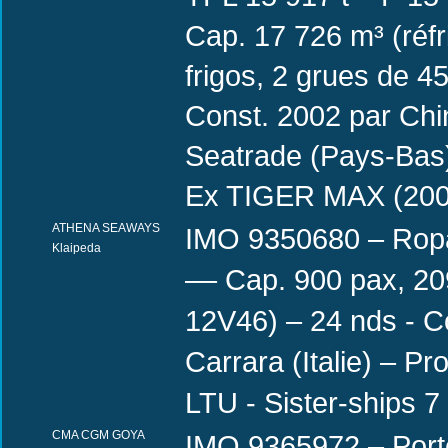
Cap. 17 726 m³ (réfr
frigos, 2 grues de 45
Const. 2002 par Chi
Seatrade (Pays-Bas
Ex TIGER MAX (200
ATHENA SEAWAYS
IMO 9350680 – Ropa
Klaipeda
–– Cap. 900 pax, 209
12V46) – 24 nds - Co
Carrara (Italie) – 
LTU - Sister-ships 7
CMA CGM GOYA
IMO 9365972 – Port