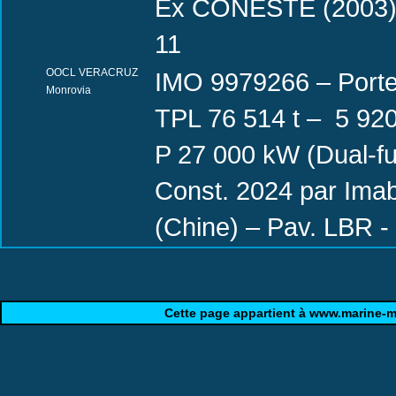
Ex CONESTE (2003) 
11
OOCL VERACRUZ
IMO 9979266 – Porte
Monrovia
TPL 76 514 t – 5 920
P 27 000 kW (Dual-
Const. 2024 par Imab
(Chine) – Pav. LBR - 
Cette page appartient à www.marine-ma