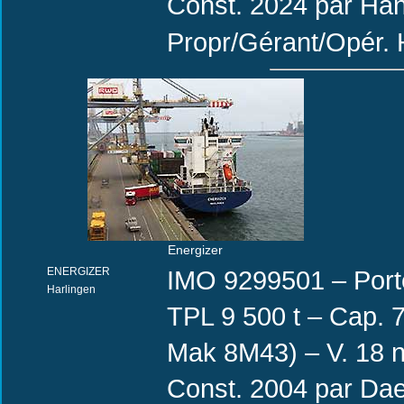
Const. 2024 par Ha
Propr/Gérant/Opér. 
Energizer
ENERGIZER
IMO 9299501 – Port
Harlingen
TPL 9 500 t – Cap. 7
Mak 8M43) – V. 18 
Const. 2004 par Da