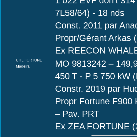
1 022 EVP don’t 314
7L58/64) - 18 nds
Const. 2011 par Anad
Propr/Gérant Arkas 
Ex REECON WHALE (2
UHL FORTUNE
MO 9813242 – 149,95
Madeira
450 T - P 5 750 kW
Constr. 2019 par Hu
Propr Fortune F900 
– Pav. PRT
Ex ZEA FORTUNE (