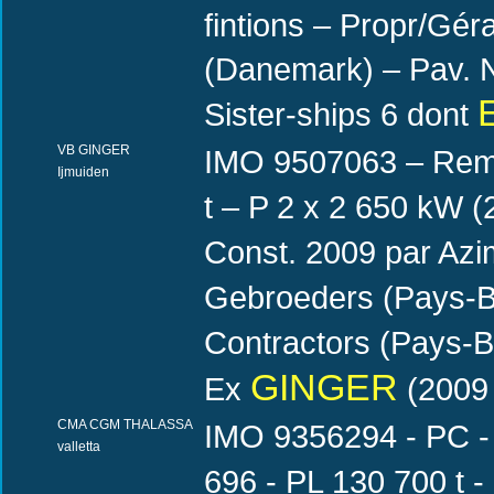
fintions – Propr/Gé
(Danemark) – Pav.
Sister-ships 6 dont
VB GINGER
IMO 9507063 – Remo
Ijmuiden
t – P 2 x 2 650 kW (
Const. 2009 par Azi
Gebroeders (Pays-B
Contractors (Pays-
GINGER
Ex
(2009 
CMA CGM THALASSA
IMO 9356294 - PC - 
valletta
696 - PL 130 700 t