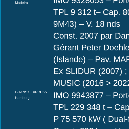
IMO 9328053 – Port
Madeira
TPL 9 312 t– Cap. 8
9M43) – V. 18 nds
Const. 2007 par Dam
Gérant Peter Doehle 
(Islande) – Pav. MA
Ex SLIDUR (2007) ;
MUSIC (2016 > 2022
GDANSK EXPRESS
IMO 9943877 – Port
Hamburg
TPL 229 348 t – Cap
P 75 570 kW ( Dual