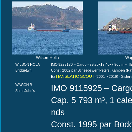
Wilson Holla
Wa
WILSON HOLA
IMO 9229130 – Cargo - 89,25x13,40x7,865 m – TE 6
Bridgetwn
Const. 2002 par Scheepswerf Peters, Kampen (Pa
HANSEATIC SCOUT
Ex
(2001 > 2016) - Sister-
WAGON B
IMO 9115925 – Cargo
Saint John's
Cap. 5 793 m³, 1 cal
nds
Const. 1995 par Bod