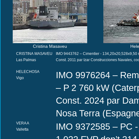
Cristina Masaveu
Hel
CRISTINA MASAVEU
IMO 9443762 – Cimentier - 134,20x20,528x9,50 m 
Las Palmas
Const. 2011 par Izar Construcciones Navales, coq
HELECHOSA
IMO 9976264 – Remor
Vigo
– P 2 760 kW (Caterp
Const. 2024 par Da
Nosa Terra (Espagne)
VERA A
IMO 9372585 – PC - 
Valletta