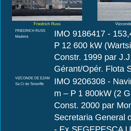
Friedrich Russ
Vizcond
FRIEDRICH RUSS
IMO 9186417 - 153,4
Madeira
P 12 600 kW (Wartsi
Constr. 1999 par J.J
Gérant/Opér. Flota 
VIZCONDE DE EZAM
IMO 9206308 - Navi
Sa Cr de Teneriffe
m – P 1 800kW (2 Gua
Const. 2000 par Mon
Secretaria General
- Ex SEGEPESCA U