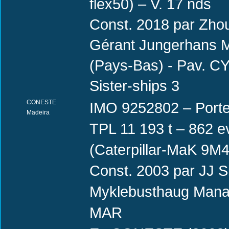
flex50) – V. 17 nds
Const. 2018 par Zho
Gérant Jungerhans Ma
(Pays-Bas) - Pav. C
Sister-ships 3
CONESTE
IMO 9252802 – Porte
Madeira
TPL 11 193 t – 862 e
(Caterpillar-MaK 9M4
Const. 2003 par JJ 
Myklebusthaug Mana
MAR