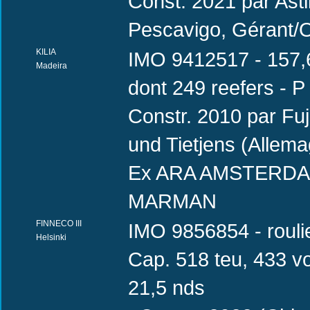
Const. 2021 par Ast
Pescavigo, Gérant/
KILIA
IMO 9412517 - 157,6
Madeira
dont 249 reefers - 
Constr. 2010 par Fu
und Tietjens (Alle
Ex ARA AMSTERDAM 
MARMAN
FINNECO III
IMO 9856854 - rouli
Helsinki
Cap. 518 teu, 433 
21,5 nds