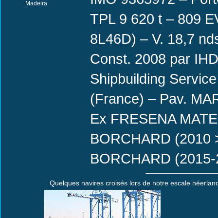
Madeira
TPL 9 620 t – 809 E
8L46D) – V. 18,7 nd
Const. 2008 par IHD
Shipbuilding Servic
(France) – Pav. MA
Ex FRESENA MATE 
BORCHARD (2010 >
BORCHARD (2015-20
Quelques navires croisés lors de notre escale néerlan