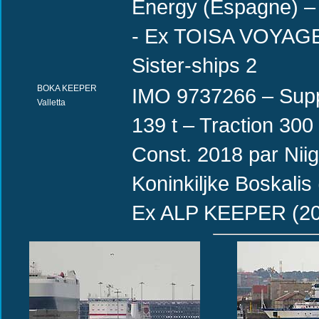
Energy (Espagne) –
- Ex TOISA VOYAGER
Sister-ships 2
BOKA KEEPER
IMO 9737266 – Supp
Valletta
139 t – Traction 30
Const. 2018 par Niig
Koninkiljke Boskali
Ex ALP KEEPER (2018