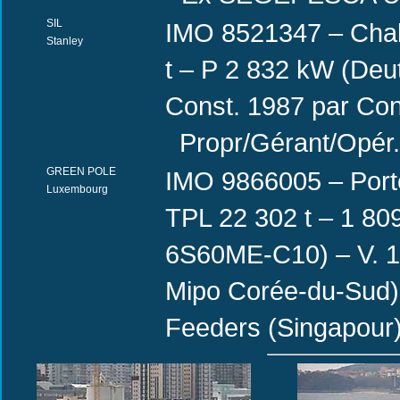
SIL
IMO 8521347 – Chalu
Stanley
t – P 2 832 kW (De
Const. 1987 par Co
Propr/Gérant/Opér. 
GREEN POLE
IMO 9866005 – Port
Luxembourg
TPL 22 302 t – 1 8
6S60ME-C10) – V. 1
Mipo Corée-du-Sud)
Feeders (Singapour)