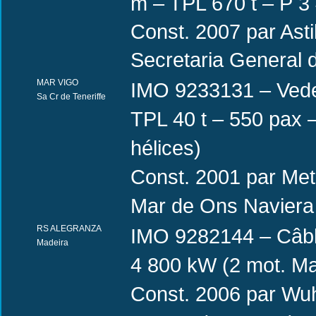
m – TPL 670 t – P 3 
Const. 2007 par Asti
Secretaria General
MAR VIGO
IMO 9233131 – Vede
Sa Cr de Teneriffe
TPL 40 t – 550 pax 
hélices)
Const. 2001 par Met
Mar de Ons Naviera
RS ALEGRANZA
IMO 9282144 – Câbli
Madeira
4 800 kW (2 mot. Ma
Const. 2006 par Wuh