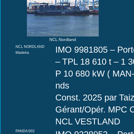
NCL Nordland
NCL NORDLAND
IMO 9981805 – Port
Madeira
– TPL 18 610 t – 1 3
P 10 680 kW ( MAN
nds
Const. 2025 par Tai
Gérant/Opér. MPC Co
NCL VESTLAND
PANDA 002