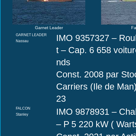
Garnet Leader
Fa
GARNET LEADER
IMO 9357327 – Roul
Nassau
t – Cap. 6 658 voi
nds
Const. 2008 par Sto
Carriers (Ile de Ma
23
FALCON
IMO 9878931 – Chalu
Stanley
– P 5 220 kW ( Warts