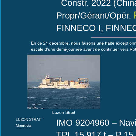
Constr. 2022 (China
Propr/Gérant/Opér.
FINNECO I, FINNEC
En ce 24 décembre, nous faisons une halte exceptionne
escale d’une demi-journée avant de continuer vers Ro
Luzon Strait
LUZON STRAIT
IMO 9204960 – Navir
Monrovia
TPL 15 917 t – P 1