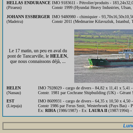
HELLAS ENDURANCE
IMO 9183611 - Pétrolier/produits - 183,24x3
(Piraeus)
Constr 1999 (Hyundai Heavy Industries, Ulsan,
JOHANN ESSBERGER
IMO 9480980 - chimiquier - 93,70x16,50x10,5
(Madeira)
Constr 2011 (Medmarine Kilavuzluk, Istanbul,
Le 17 matin, un peu en aval du
pont de Tancarville, le
HELEN
,
que nous connaissons déjà, ...
HELEN
IMO 7928029 - cargo de divers - 84,82 x 11,41 x 5,41
(Nassau)
Constr. 1981 par Cochrane Shipbuilding (UK) - Gér
EST
IMO 8609931 - cargo de divers - 64,35 x 10,50 x 4,50 -
(Liepaja)
Constr 1986 par Ferus Smit, Westerbroek (Pays Bas) - P
Ex:
RIHA
(1986/1987) - Ex:
LAURA II
(1987/1994) -
Lun