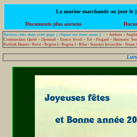
La marine marchande au jour le jo
Documents plus anciens
Docum
Navires cités dans cette page (
cliquez sur leurs noms
)
: -
Ainhara
-
Angli
Commandant Quéré
-
Djemnah
-
Enrico Ievoli
-
Est
-
Fingard
-
Hanseatic Sw
Portlink Hunter
-
Reest
-
Regina I
-
Regina J
-
Riha
-
Seaways Invincible
-
Sinan 
Lun