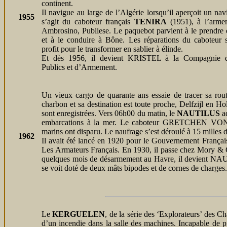
continent.
Il navigue au large de l’Algérie lorsqu’il aperçoit un navi
1955
s’agit du caboteur français
TENIRA
(1951), à l’arme
Ambrosino, Publiese. Le paquebot parvient à le prendre
et à le conduire à Bône. Les réparations du caboteur 
profit pour le transformer en sablier à élinde.
Et dès 1956, il devient KRISTEL à la Compagnie 
Publics et d’Armement.
Un vieux cargo de quarante ans essaie de tracer sa ro
charbon et sa destination est toute proche, Delfzijl en Ho
sont enregistrées. Vers 06h00 du matin, le
NAUTILUS
ad
embarcations à la mer. Le caboteur GRETCHEN VON
marins ont disparu. Le naufrage s’est déroulé à 15 milles
1962
Il avait été lancé en 1920 pour le Gouvernement Fr
Les Armateurs Français. En 1930, il passe chez Mor
quelques mois de désarmement au Havre, il devient NAUTI
se voit doté de deux mâts bipodes et de cornes de charges.
Le
KERGUELEN
, de la série des ‘Explorateurs’ des 
d’un incendie dans la salle des machines. Incapable d