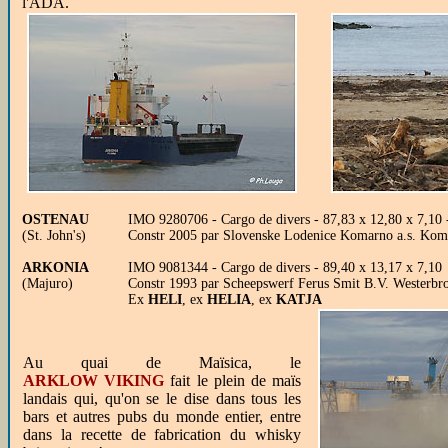
l'ADA.
OSTENAU
IMO 9280706 - Cargo de divers - 87,83 x 12,80 x 7,10 
(St. John's)
Constr 2005 par Slovenske Lodenice Komarno a.s. Koma
ARKONIA
IMO 9081344 - Cargo de divers - 89,40 x 13,17 x 7,10
(Majuro)
Constr 1993 par Scheepswerf Ferus Smit B.V. Westerbr
Ex
HELI
, ex
HELIA
, ex
KATJA
Au quai de Maïsica, le
ARKLOW VIKING
fait le plein de maïs
landais qui, qu'on se le dise dans tous les
bars et autres pubs du monde entier, entre
dans la recette de fabrication du whisky