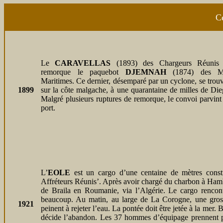
Ce
Le
CARAVELLAS
(1893) des Chargeurs Réunis
remorque le paquebot
DJEMNAH
(1874) des Me
Maritimes. Ce dernier, désemparé par un cyclone, se trou
1899
sur la côte malgache, à une quarantaine de milles de Di
Malgré plusieurs ruptures de remorque, le convoi parvint à
port.
L’
EOLE
est un cargo d’une centaine de mètres const
Affréteurs Réunis’. Après avoir chargé du charbon à Hambou
de Braila en Roumanie, via l’Algérie. Le cargo rencon
beaucoup. Au matin, au large de La Corogne, une gross
1921
peinent à rejeter l’eau. La pontée doit être jetée à la mer.
décide l’abandon. Les 37 hommes d’équipage prennent pla