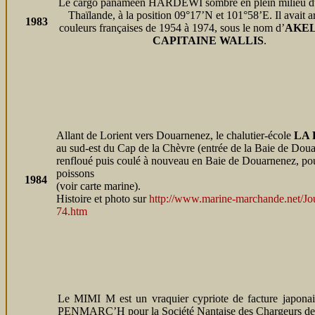
Le cargo panaméen HARDEWI sombre en plein milieu d
Thaïlande, à la position 09°17’N et 101°58’E. Il avait a
1983
couleurs françaises de 1954 à 1974, sous le nom d’
AKE
CAPITAINE WALLIS
.
Allant de Lorient vers Douarnenez, le chalutier-école
LA
au sud-est du Cap de la Chèvre (entrée de la Baie de Douar
renfloué puis coulé à nouveau en Baie de Douarnenez, pou
poissons
1984
(voir carte marine).
Histoire et photo sur
http://www.marine-marchande.net/Jou
74.htm
Le MIMI M est un vraquier cypriote de facture japona
PENMARC’H pour la Société Nantaise des Chargeurs de 