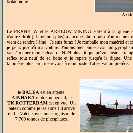
britannique !
Arkl
Le
F
RANK W et le ARKLOW VIKING sortent à la queue le
n'aurez droit (ni moi non-plus) à aucune photo puisqu'au même m
vient de rendre l'âme ! Je suis furax ! Je remballe mon matériel et c
je peux jusqu'à ma voiture. J'aurais bien aimé avoir un gyrophare
vais étrenner mon cadeau de Noël plus tôt que prévu. Juste le tem
reflex tout neuf de sa boite et je repars jusqu'à la digue. Un
kilomètre plus tard, me revoilà à mon poste d'observation préféré,
le
BALEA
est en attente,
AINHARA
rentre au bercail, le
TK ROTTERDAM
est en vue. Un
bateau comme je les aime ! Il arrive
de La Valette avec une cargaison de
7 700 tonnes de phosphates.