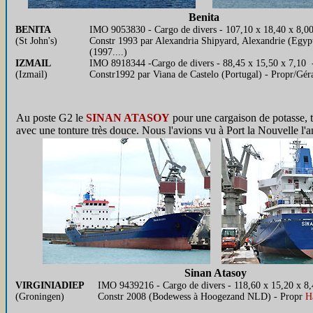
Benita
BENITA
IMO 9053830 - Cargo de divers - 107,10 x 18,40 x 8,0
(St John's)
Constr 1993 par Alexandria Shipyard, Alexandrie (Egyp
(1997....)
IZMAIL
IMO 8918344 -Cargo de divers - 88,45 x 15,50 x 7,10 
(Izmail)
Constr1992 par Viana de Castelo (Portugal) - Propr/G
Au poste G2 le
SINAN ATASOY
pour une cargaison de potasse, t
avec une tonture très douce. Nous l'avions vu à Port la Nouvelle l'a
Sinan Atasoy
VIRGINIADIEP
IMO 9439216 - Cargo de divers - 118,60 x 15,20 x 8,
(Groningen)
Constr 2008 (Bodewess à Hoogezand NLD) - Propr
H