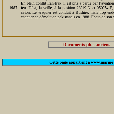
En plein conflit Iran-Irak, il est pris à partie par l’aviat
1987
feu. Déjà, la veille, à la position 28°19’N et 050°54’E, 
avion. Le vraquier est conduit à Bushire, mais trop en
chantier de démolition pakistanais en 1988. Photo de son s
Documents plus anciens
Cette page appartient à www.marine-m