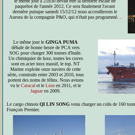
le même jour à 21h30 devait être la dernière escale de
paquebot de l'année 2012. Ce sera finalement l'avant
dernière puisque samedi 15/12/12 nous acceuillerons le
Aurora de la compagnie P&O, qui n'était pas programmé. .
Le même jour le
GINGA PUMA
déhale de bonne heure de PCA vers
SOG pour charger 300 tonnes d'huile.
Un chimiquier de luxe, toutes les cuves
sont en acier inox massif, le top. NT
Marine exploite onze navires de cette
série, construits entre 2003 et 2010, tous
portent des noms de félins. Nous avions
vu le
Caracal
et le
Lion
en 2011, et le
Jaguar
en 2009.
Le cargo chinois
QI LIN SONG
venu charger un colis de 160 tonn
François Premier.