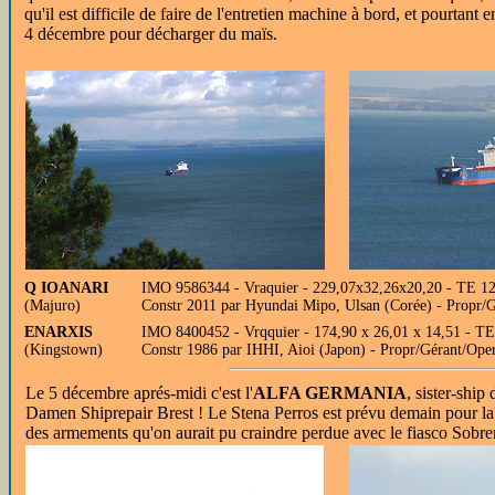
qu'il est difficile de faire de l'entretien machine à bord, et pourta
4 décembre pour décharger du maïs.
Q IOANARI
IMO 9586344 - Vraquier - 229,07x32,26x20,20 - TE 12
(Majuro)
Constr 2011 par Hyundai Mipo, Ulsan (Corée) - Propr/G
ENARXIS
IMO 8400452 - Vrqquier - 174,90 x 26,01 x 14,51 - TE 
(Kingstown)
Constr 1986 par IHHI, Aioi (Japon) - Propr/Gérant/O
Le 5 décembre aprés-midi c'est l'
ALFA GERMANIA
, sister-ship
Damen Shiprepair Brest ! Le Stena Perros est prévu demain pour la
des armements qu'on aurait pu craindre perdue avec le fiasco Sobre