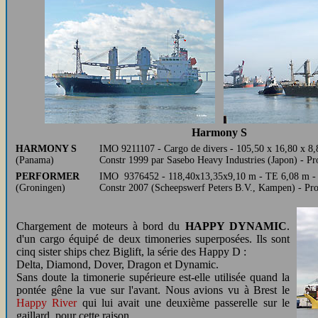
Harmony S
HARMONY S
IMO 9211107 - Cargo de divers - 105,50 x 16,80 x 8,
(Panama)
Constr 1999 par Sasebo Heavy Industries (Japon) - P
PERFORMER
IMO 9376452 - 118,40x13,35x9,10 m - TE 6,08 m - J
(Groningen)
Constr 2007 (Scheepswerf Peters B.V., Kampen) - Pr
Chargement de moteurs à bord du
HAPPY DYNAMIC
.
d'un cargo équipé de deux timoneries superposées. Ils sont
cinq sister ships chez Biglift, la série des Happy D :
Delta, Diamond, Dover, Dragon et Dynamic.
Sans doute la timonerie supérieure est-elle utilisée quand la
pontée gêne la vue sur l'avant. Nous avions vu à Brest le
Happy River
qui lui avait une deuxième passerelle sur le
gaillard, pour cette raison.