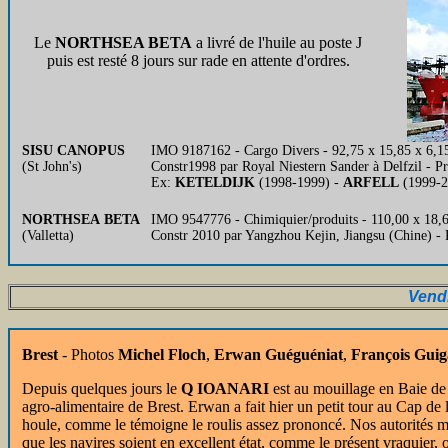
Le
NORTHSEA BETA
a livré de l'huile au poste J
puis est resté 8 jours sur rade en attente d'ordres.
SISU CANOPUS
IMO 9187162 - Cargo Divers - 92,75 x 15,85 x 6,15
(St John's)
Constr1998 par Royal Niestern Sander à Delfzil - P
Ex:
KETELDIJK
(1998-1999) -
ARFELL
(1999-2
NORTHSEA BETA
IMO 9547776 - Chimiquier/produits - 110,00 x 18,6
(Valletta)
Constr 2010 par Yangzhou Kejin, Jiangsu (Chine) 
Vend
Brest
- Photos
Michel Floch
,
Erwan Guéguéniat
,
François Gui
Depuis quelques jours le
Q IOANARI
est au mouillage en Baie de
agro-alimentaire de Brest. Erwan a fait hier un petit tour au Cap de l
houle, comme le témoigne le roulis assez prononcé. Nos autorités mar
que les navires soient en excellent état, comme le présent vraquie