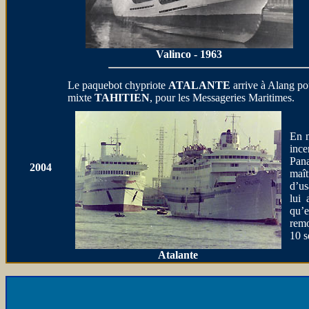
Valinco - 1963
Le paquebot chypriote
ATALANTE
arrive à Alang pou
mixte
TAHITIEN
, pour les Messageries Maritimes.
En m
ince
Pana
2004
maî
d’us
lui
qu’
remo
10 s
Atalante