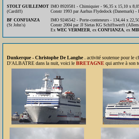
STOLT GUILLEMOT
IMO 8920581 - Chimiquier - 96,35 x 15,10 x 8,0
(Cardiff)
Constr 1993 par Aarhus Flydedock (Danemark) - 
BF CONFIANZA
IMO 9246542 - Porte-conteneurs - 134,44 x 22,5
(St John's)
Constr 2004 par JJ Sietas KG Schiffswerft (All
Ex
WEC VERMEER
, ex
CONFIANZA
, ex
MI
Dunkerque - Christophe De Langhe
. activité soutenue pour l
D'ALBATRE dans la nuit, voici le
BRETAGNE
qui arrive à son t