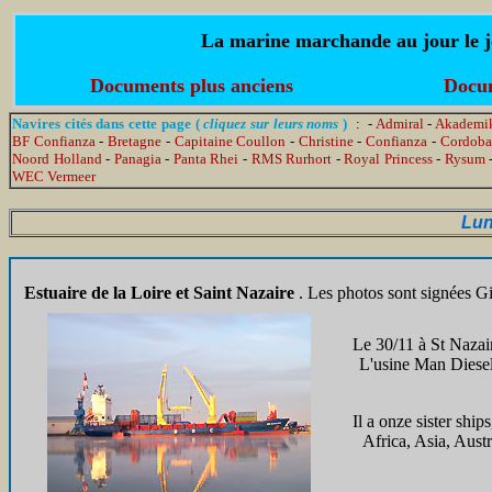
La marine marchande au jour le jo
Documents plus anciens
Docum
Navires cités dans cette page (
cliquez sur leurs noms
)
: -
Admiral
-
Akademik
BF Confianza
-
Bretagne
-
Capitaine Coullon
-
Christine
-
Confianza
-
Cordoba
Noord Holland
-
Panagia
-
Panta Rhei
-
RMS Rurhort
-
Royal Princess
-
Rysum
WEC Vermeer
Lun
Estuaire de la Loire et Saint Nazaire
. Les photos sont signées Gi
Le 30/11 à St Nazai
L'usine Man Diesel
Il a onze sister shi
Africa, Asia, Aust