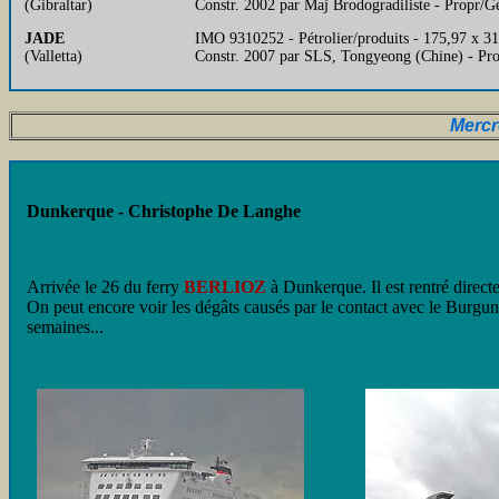
(Gibraltar)
Constr. 2002 par Maj Brodogradiliste - Propr/
JADE
IMO 9310252 - Pétrolier/produits - 175,97 x
(Valletta)
Constr. 2007 par SLS, Tongyeong (Chine) - Pr
Mercr
Dunkerque - Christophe De Langhe
Arrivée le 26 du ferry
BERLIOZ
à Dunkerque. Il est rentré direc
On peut encore voir les dégâts causés par le contact avec le Burgun
semaines...