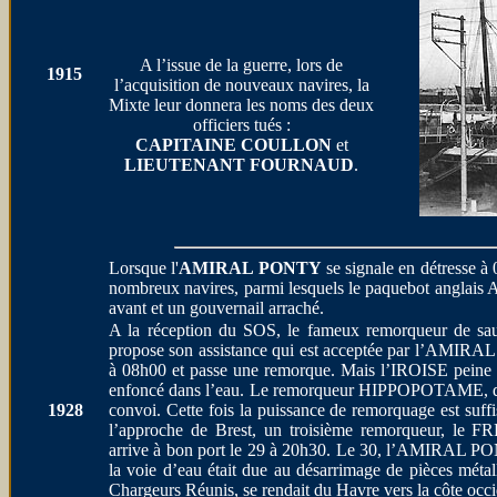
A l’issue de la guerre, lors de
1915
l’acquisition de nouveaux navires, la
Mixte leur donnera les noms des deux
officiers tués :
CAPITAINE COULLON
et
LIEUTENANT FOURNAUD
.
Lorsque l'
AMIRAL PONTY
se signale en détresse à
nombreux navires, parmi lesquels le paquebot anglais
avant et un gouvernail arraché.
A la réception du SOS, le fameux remorqueur de sau
propose son assistance qui est acceptée par l’AMIRA
à 08h00 et passe une remorque. Mais l’IROISE peine à 
enfoncé dans l’eau. Le remorqueur HIPPOPOTAME, de l
1928
convoi. Cette fois la puissance de remorquage est suffi
l’approche de Brest, un troisième remorqueur, le FR
arrive à bon port le 29 à 20h30. Le 30, l’AMIRAL PON
la voie d’eau était due au désarrimage de pièces mé
Chargeurs Réunis, se rendait du Havre vers la côte occi