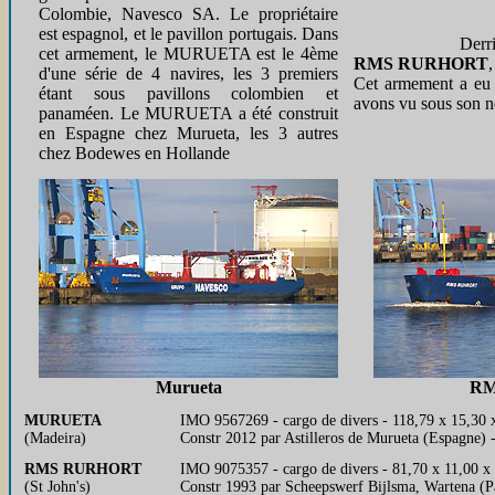
Colombie, Navesco SA. Le propriétaire
est espagnol, et le pavillon portugais. Dans
Derrière lui a
cet armement, le MURUETA est le 4ème
RMS RURHORT
d'une série de 4 navires, les 3 premiers
Cet armement a eu 
étant sous pavillons colombien et
avons vu sous son 
panaméen. Le MURUETA a été construit
en Espagne chez Murueta, les 3 autres
chez Bodewes en Hollande
Murueta
RM
MURUETA
IMO 9567269 - cargo de divers - 118,79 x 15,30 x
(Madeira)
Constr 2012 par Astilleros de Murueta (Espagne)
RMS RURHORT
IMO 9075357 - cargo de divers - 81,70 x 11,00 x 
(St John's)
Constr 1993 par Scheepswerf Bijlsma, Wartena 