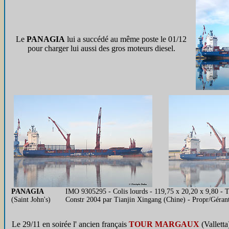
Le
PANAGIA
lui a succédé au même poste le 01/12
pour charger lui aussi des gros moteurs diesel.
PANAGIA
IMO 9305295 - Colis lourds - 119,75 x 20,20 x 9,80 - 
(Saint John's)
Constr 2004 par Tianjin Xingang (Chine) - Propr/Géra
Le 29/11 en soirée l' ancien français
TOUR MARGAUX
(Valletta