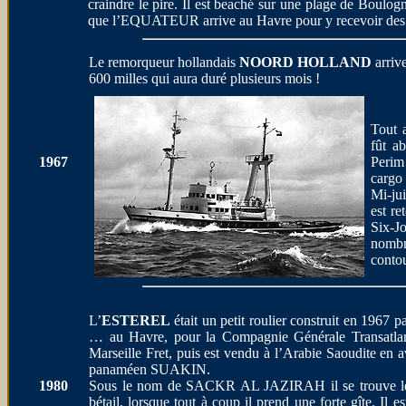
craindre le pire. Il est beaché sur une plage de Boulogn
que l’EQUATEUR arrive au Havre pour y recevoir des ré
Le remorqueur hollandais
NOORD HOLLAND
arriv
600 milles qui aura duré plusieurs mois !
Tout 
fût a
1967
Perim 
cargo 
Mi-ju
est re
Six-J
nomb
conto
L’
ESTEREL
était un petit roulier construit en 1967 p
… au Havre, pour la Compagnie Générale Transatlan
Marseille Fret, puis est vendu à l’Arabie Saoudite en 
panaméen SUAKIN.
1980
Sous le nom de SACKR AL JAZIRAH il se trouve le 
bétail, lorsque tout à coup il prend une forte gîte. Il