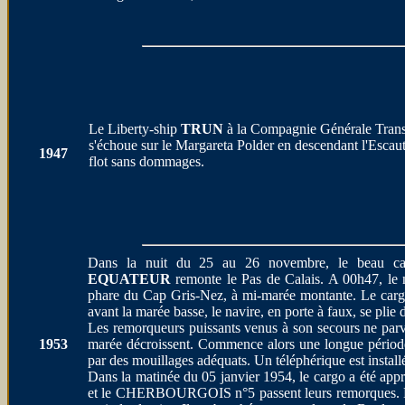
Le Liberty-ship
TRUN
à la Compagnie Générale Trans
s'échoue sur le Margareta Polder en descendant l'Escaut.
1947
flot sans dommages.
Dans la nuit du 25 au 26 novembre, le beau car
EQUATEUR
remonte le Pas de Calais. A 00h47, le 
phare du Cap Gris-Nez, à mi-marée montante. Le cargo
avant la marée basse, le navire, en porte à faux, se plie
Les remorqueurs puissants venus à son secours ne parvie
1953
marée décroissent. Commence alors une longue période m
par des mouillages adéquats. Un téléphérique est installé 
Dans la matinée du 05 janvier 1954, le cargo a été app
et le CHERBOURGOIS n°5 passent leurs remorques. Enfin