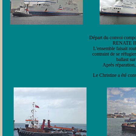
Départ du convoi comp
RENATE II
L'ensemble faisait rou
contraint de se réfugie
ballast su
Après réparation, 
Le Christine a été cons