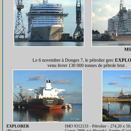
MS
Le 6 novembre à Donges 7, le pétrolier grec
EXPL
venu livrer 130 000 tonnes de pétrole brut .
EXPLORER
IMO 9312133 - Pétrolier - 274,20 x 
(Piraeus)
Constr 2006 par Hyundai, Samho (Coré