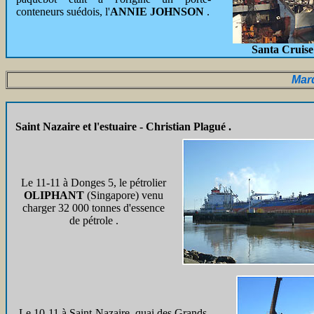
conteneurs suédois, l'
ANNIE JOHNSON
.
Santa Cruise
Mar
Saint Nazaire et l'estuaire - Christian Plagué .
Le 11-11 à Donges 5, le pétrolier
OLIPHANT
(Singapore) venu
charger 32 000 tonnes d'essence
de pétrole .
Le 10-11 à Saint-Nazaire, quai des Grands-