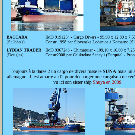
BACCARA
IMO 9191254 - Cargo Divers - 99,90 x 12,80 x 7,
(St John's)
Constr 1998 par Slovenske Lodenice à Komarno (Slo
LYDIAN TRADER
IMO 9367243 - Chimiquier - 109,10 x 16,00 x 7,2
(Douglas)
Constr2008 par Celiktekne Sanayii (Turquie) - P
Toujours à la darse 2 un cargo de divers russe le
SUNA
mais lui a
allemagne . Il est amarré au i2 pour décharger une cargaison de cér
vu ici son sister ship
Shuya en 2009
.