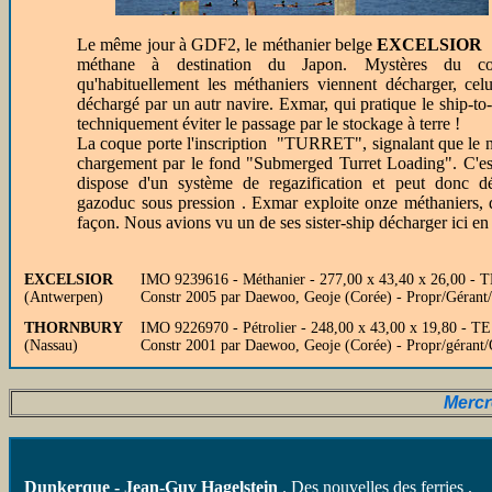
Le même jour à GDF2, le méthanier belge
EXCELSIOR
v
méthane à destination du Japon. Mystères du comm
qu'habituellement les méthaniers viennent décharger, cel
déchargé par un autr navire. Exmar, qui pratique le ship-to-
techniquement éviter le passage par le stockage à terre !
La coque porte l'inscription "TURRET", signalant que le n
chargement par le fond "Submerged Turret Loading". C'est
dispose d'un système de regazification et peut donc d
gazoduc sous pression . Exmar exploite onze méthaniers, d
façon. Nous avions vu un de ses sister-ship décharger ici en
EXCELSIOR
IMO 9239616 - Méthanier - 277,00 x 43,40 x 26,00 - T
(Antwerpen)
Constr 2005 par Daewoo, Geoje (Corée) - Propr/Géran
THORNBURY
IMO 9226970 - Pétrolier - 248,00 x 43,00 x 19,80 - 
(Nassau)
Constr 2001 par Daewoo, Geoje (Corée) - Propr/gérant
Mercr
Dunkerque - Jean-Guy Hagelstein
. Des nouvelles des ferries .