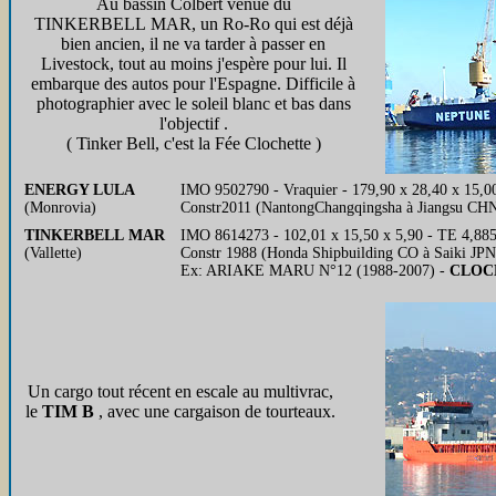
Au bassin Colbert venue du
TINKERBELL MAR, un Ro-Ro qui est déjà
bien ancien, il ne va tarder à passer en
Livestock, tout au moins j'espère pour lui. Il
embarque des autos pour l'Espagne. Difficile à
photographier avec le soleil blanc et bas dans
l'objectif .
( Tinker Bell, c'est la Fée Clochette )
ENERGY LULA
IMO 9502790 - Vraquier - 179,90 x 28,40 x 15,0
(Monrovia)
Constr2011 (NantongChangqingsha à Jiangsu CH
TINKERBELL MAR
IMO 8614273 - 102,01 x 15,50 x 5,90 - TE 4,885
(Vallette)
Constr 1988 (Honda Shipbuilding CO à Saiki JPN
Ex: ARIAKE MARU N°12 (1988-2007) -
CLOC
Un cargo tout récent en escale au multivrac,
le
TIM B
, avec une cargaison de tourteaux.