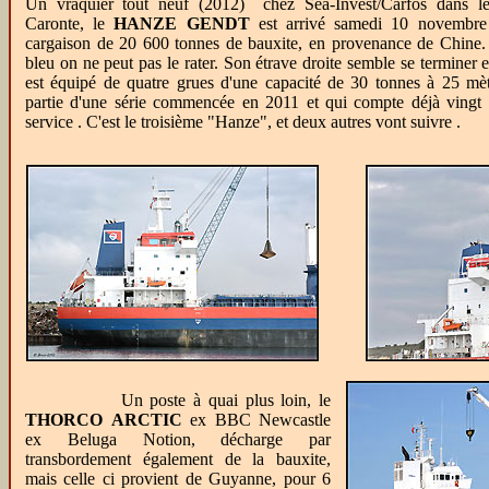
Un vraquier tout neuf (2012) chez Sea-Invest/Carfos dans l
Caronte, le
HANZE GENDT
est arrivé samedi 10 novembr
cargaison de 20 600 tonnes de bauxite, en provenance de Chine.
bleu on ne peut pas le rater. Son étrave droite semble se terminer e
est équipé de quatre grues d'une capacité de 30 tonnes à 25 mètr
partie d'une série commencée en 2011 et qui compte déjà vingt 
service . C'est le troisième "Hanze", et deux autres vont suivre .
Un poste à quai plus loin, le
THORCO ARCTIC
ex BBC Newcastle
ex Beluga Notion, décharge par
transbordement également de la bauxite,
mais celle ci provient de Guyanne, pour 6