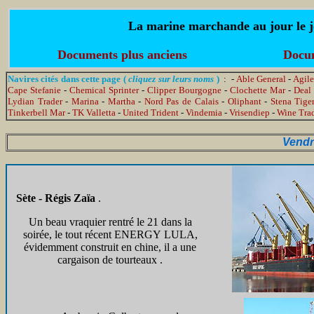
La marine marchande au jour le jo
Documents plus anciens
Docum
Navires cités dans cette page (
cliquez sur leurs noms
)
: -
Able General
-
Agile
Cape Stefanie
-
Chemical Sprinter
-
Clipper Bourgogne
-
Clochette Mar
-
Deal
Lydian Trader
-
Marina
-
Martha
-
Nord Pas de Calais
-
Oliphant
-
Stena Tige
Tinkerbell Mar
-
TK Valletta
-
United Trident
-
Vindemia
-
Vrisendiep
-
Wine Trad
Vendr
Sète - Régis Zaïa
.
Un beau vraquier rentré le 21 dans la
soirée, le tout récent ENERGY LULA,
évidemment construit en chine, il a une
cargaison de tourteaux .