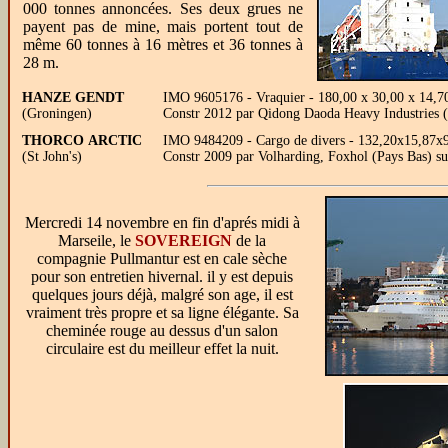
000 tonnes annoncées. Ses deux grues ne
payent pas de mine, mais portent tout de
même 60 tonnes à 16 mètres et 36 tonnes à
28 m.
HANZE GENDT
IMO 9605176 - Vraquier - 180,00 x 30,00 x 14,7
(Groningen)
Constr 2012 par Qidong Daoda Heavy Industries (
THORCO ARCTIC
IMO 9484209 - Cargo de divers - 132,20x15,87x9
(St John's)
Constr 2009 par Volharding, Foxhol (Pays Bas) 
Mercredi 14 novembre en fin d'aprés midi à
Marseile, le
SOVEREIGN
de la
compagnie Pullmantur est en cale sèche
pour son entretien hivernal. il y est depuis
quelques jours déjà, malgré son age, il est
vraiment très propre et sa ligne élégante. Sa
cheminée rouge au dessus d'un salon
circulaire est du meilleur effet la nuit.