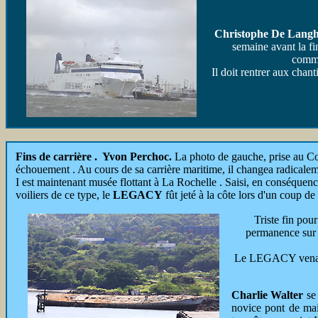
Christophe De Lang
semaine avant la fi
comme
Il doit rentrer aux cha
Fins de carrière . Yvon Perchoc.
La photo de gauche, prise au Cos
échouement . Au cours de sa carrière maritime, il changea radicaleme
I est maintenant musée flottant à La Rochelle . Saisi, en conséquen
voiliers de ce type, le
LEGACY
fût jeté à la côte lors d'un coup de
Triste fin pou
permanence sur l
Le LEGACY venait s
Charlie Walter
se
novice pont de mai