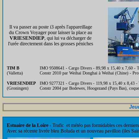
Il va passer au poste i3 après l'appareillage
du Crown Voyager pour laisser la place au
VRIESENDIEP
, qui lui va décharger de
l'urée directement dans les grosses péniches
TIM B
IMO 9508641 - Cargo Divers - 89,98 x 15,40 x 7,60 
(Valletta)
Constr 2010 par Weihai Donghai à Weihai (Chine) - Pr
VRIESENDIEP
IMO 9277321 - Cargo Divers - 119,98 x 15,40 x 8,43 - 
(Groningen)
Constr 2004 par Bodewes, Hoogezand (Pays Bas), coqu
Jeu
Estuaire de la Loire
- Trafic et météo pas formidables ces derniers
Avec sa récente livrée bleu Boluda et un nouveau pavillon (iles Saint