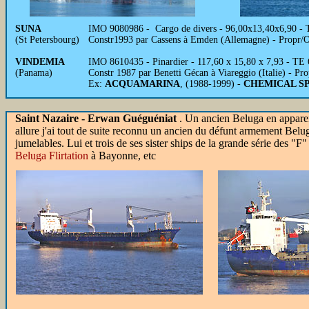
SUNA
IMO 9080986 - Cargo de divers - 96,00x13,40x6,90 - 
(St Petersbourg)
Constr1993 par Cassens à Emden (Allemagne) - Propr/
VINDEMIA
IMO 8610435 - Pinardier - 117,60 x 15,80 x 7,93 - TE 
(Panama)
Constr 1987 par Benetti Gécan à Viareggio (Italie) - 
Ex:
ACQUAMARINA
, (1988-1999) -
CHEMICAL S
Saint Nazaire - Erwan Guéguéniat
. Un ancien Beluga en apparei
allure j'ai tout de suite reconnu un ancien du défunt armement Belu
jumelables. Lui et trois de ses sister ships de la grande série des "F
Beluga Flirtation
à Bayonne, etc