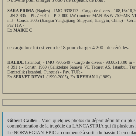
Nouvelle pour charger 5 000 t de copeaux de bois :
SARA PRIMA
(Naples) - IMO 9338113 - Cargo de divers - 108,16x18,
- JN 2 835 - PL 7 601 t - P. 2 800 kW (moteur MAN B&W 7S26MK VI)
m3 - Constr. 2005 (Jiangsu Yangzijiang Shipyard, Jiangyin, Chine) - Géra
Pav ITA -
Ex
MAIKE C
ce cargo turc lui est venu le 18 pour charger 4 200 t de céréales.
HALIDE
(Istanbul) - IMO 7905649 - Cargo de divers - 98,00x13,00 m -
4 391 t - Constr. 1989 (Celiktekne Sanayii VE Ticaret AS, Istanbul, Tur
Denizcilik (Istanbul, Turquie) - Pav. TUR -
Ex
SERVET DEVAL
(1990-2005), Ex
REYHAN 1
(1989)
Gilbert Cailler
- Voici quelques photos du départ définitif du plu
commémoration de la tragédie du LANCASTRIA qui fit plusieurs mil
Le NORWEGIAN EPIC a commencé à sortir du bassin C en culant 