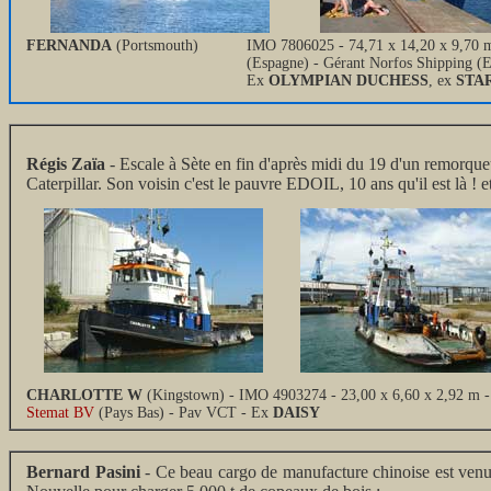
FERNANDA
(Portsmouth)
IMO 7806025 - 74,71 x 14,20 x 9,70 m
(Espagne) - Gérant Norfos Shipping (
Ex
OLYMPIAN DUCHESS
, ex
STA
Régis Zaïa
- Escale à Sète en fin d'après midi du 19 d'un remorque
Caterpillar. Son voisin c'est le pauvre EDOIL, 10 ans qu'il est là ! 
CHARLOTTE W
(Kingstown) - IMO 4903274 - 23,00 x 6,60 x 2,92 m - T
Stemat BV
(Pays Bas) - Pav VCT - Ex
DAISY
Bernard Pasini
- Ce beau cargo de manufacture chinoise est venu