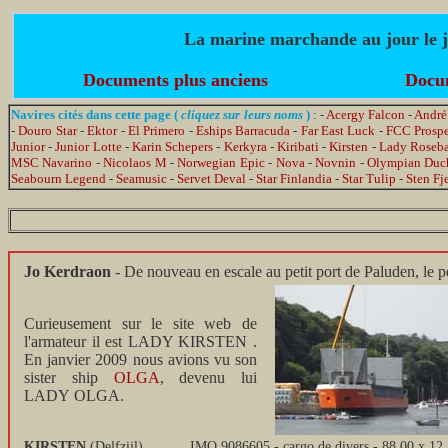
La marine marchande au jour le jo
Documents plus anciens
Docum
Navires cités dans cette page (
cliquez sur leurs noms
)
: -
Acergy Falcon
-
André
-
Douro Star
-
Ektor
-
El Primero
-
Eships Barracuda
-
Far East Luck
-
FCC Prospe
Junior
-
Junior Lotte
-
Karin Schepers
-
Kerkyra
-
Kiribati
-
Kirsten
-
Lady Roseb
MSC Navarino
-
Nicolaos M
-
Norwegian Epic
-
Nova
-
Novnin
-
Olympian Duc
Seabourn Legend
-
Seamusic
-
Servet Deval
-
Star Finlandia
-
Star Tulip
-
Sten Fje
Jo Kerdraon
- De nouveau en escale au petit port de Paluden, le p
Curieusement sur le site web de
l'armateur il est LADY KIRSTEN .
En janvier 2009 nous avions vu son
sister ship
OLGA
, devenu lui
LADY OLGA.
KIRSTEN
(Delfzijl)
IMO 9086605 - cargo de divers - 88,00 x 12,