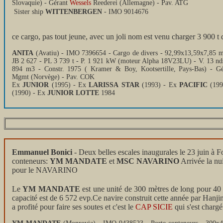
Slovaquie) - Gérant
Wessels
Reederei (Allemagne) - Pav. ATG
Sister ship
WITTENBERGEN
- IMO 9014676
ce cargo, pas tout jeune, avec un joli nom est venu charger 3 900 t 
ANITA
(Avatiu) - IMO 7396654 - Cargo de divers - 92,99x13,59x7,85 
JB 2 627 - PL 3 739 t - P. 1 921 kW (moteur Alpha 18V23LU) - V. 13 n
894 m3 - Constr. 1975 ( Kramer & Boy, Kootsertille, Pays-Bas) - Gé
Mgmt (Norvège) - Pav. COK
Ex
JUNIOR
(1995) - Ex
LARISSA
STAR
(1993) - Ex
PACIFIC
(199
(1990) - Ex
JUNIOR LOTTE
1984
Emmanuel Bonici
- Deux belles escales inaugurales le 23 juin 
conteneurs:
YM MANDATE
et
MSC NAVARINO
Arrivée la n
pour le NAVARINO
Le
YM MANDATE
est une unité de 300 mètres de long pour 40 d
capacité est de 6 572 evp.Ce navire construit cette année par Hanji
a profité pour faire ses soutes et c'est le
CAP SICIE
qui s'est chargé