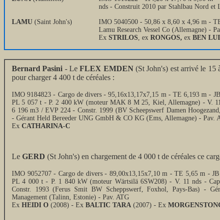
nds - Construit 2010 par Stahlbau Nord e
LAMU
(Saint John's)
IMO 5040500 - 50,86 x 8,60 x 4,96 m - TE
Lamu Research Vessel Co (Allemagne) - P
Ex
STRILOS
, ex
RONGOS,
ex
BEN LUI
Bernard Pasini
- Le
FLEX EMDEN
(St John's) est arrivé le 15
pour charger 4 400 t de céréales :
IMO 9184823 - Cargo de divers - 95,16x13,17x7,15 m - TE 6,193 m - JB
PL 5 057 t - P. 2 400 kW (moteur MAK 8 M 25, Kiel, Allemagne) - V. 1
6 196 m3 / EVP 224 - Constr. 1999 (BV Scheepswerf Damen Hoogezand,
- Gérant Held Bereeder UNG GmbH & CO KG (Ems, Allemagne) - Pav.
Ex
CATHARINA-C
Le
GERD
(St John's) en chargement de 4 000 t de céréales ce carg
IMO 9052707 - Cargo de divers - 89,00x13,15x7,10 m - TE 5,65 m - JB 
PL 4 000 t - P. 1 840 kW (moteur Wärtsilä 6SW208) - V. 11 nds - C
Constr. 1993 (Ferus Smit BW Scheppswerf, Foxhol, Pays-Bas) - Gér
Management (Talinn, Estonie) - Pav. ATG
Ex
HEIDI O
(2008) - Ex
BALTIC TARA
(2007) - Ex
MORGENSTONG