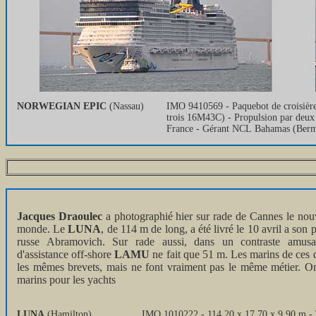
NORWEGIAN EPIC
(Nassau)
IMO 9410569 - Paquebot de croisière
trois 16M43C) - Propulsion par deux 
France - Gérant NCL Bahamas (Berm
Jacques Draoulec
a photographié hier sur rade de Cannes le nou
monde. Le
LUNA
, de 114 m de long, a été livré le 10 avril a son p
russe Abramovich. Sur rade aussi, dans un contraste amusan
d'assistance off-shore
LAMU
ne fait que 51 m. Les marins de ces d
les mêmes brevets, mais ne font vraiment pas le même métier. On 
marins pour les yachts
LUNA
(Hamilton)
IMO 1010222 - 114,20 x 17,70 x 9,90 m - 