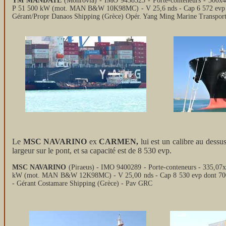
YM MANDATE
(Monrovia) - IMO 9438523 - Porte-conteneurs - 300x4
P 51 500 kW (mot. MAN B&W 10K98MC) - V 25,6 nds - Cap 6 572 evp don
Gérant/Propr Danaos Shipping (Grèce) Opér. Yang Ming Marine Transpor
Le
MSC NAVARINO
ex
CARMEN,
lui est un calibre au dessu
largeur sur le pont, et sa capacité est de 8 530 evp.
MSC NAVARINO
(Piraeus) - IMO 9400289 - Porte-conteneurs - 335,07
kW (mot. MAN B&W 12K98MC) - V 25,00 nds - Cap 8 530 evp dont 700 f
- Gérant Costamare Shipping (Grèce) - Pav GRC