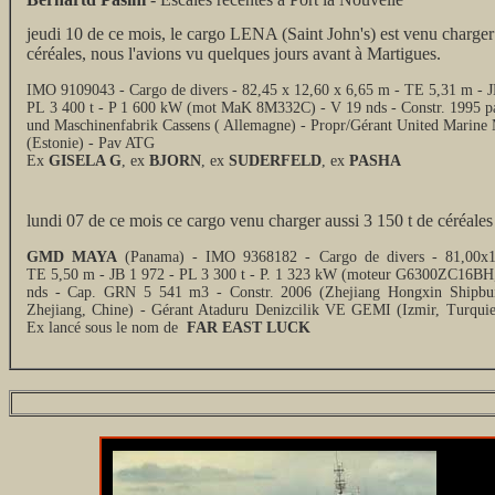
jeudi 10 de ce mois, le cargo LENA (Saint John's) est venu charger
céréales, nous l'avions vu quelques jours avant à Martigues.
IMO 9109043 - Cargo de divers - 82,45 x 12,60 x 6,65 m - TE 5,31 m - J
PL 3 400 t - P 1 600 kW (mot MaK 8M332C) - V 19 nds - Constr. 1995 pa
und Maschinenfabrik Cassens ( Allemagne) - Propr/Gérant United Marin
(Estonie) - Pav ATG
Ex
GISELA G
, ex
BJORN
, ex
SUDERFELD
, ex
PASHA
lundi 07 de ce mois ce cargo venu charger aussi 3 150 t de céréales 
GMD MAYA
(Panama) - IMO 9368182 - Cargo de divers - 81,00x1
TE 5,50 m - JB 1 972 - PL 3 300 t - P. 1 323 kW (moteur G6300ZC16BH,
nds - Cap. GRN 5 541 m3 - Constr. 2006 (Zhejiang Hongxin Shipbu
Zhejiang, Chine) - Gérant Ataduru Denizcilik VE GEMI (Izmir, Turqui
Ex lancé sous le nom de
FAR EAST LUCK